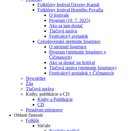
Folklórny festival Ozveny Karpát
Folklórny festival Horného Považia
O festivale
Program (19. 7. 2025)
Ako sa tam dostať
Tlačová správa
Festivalový poriadok
Celoslovenské stretnutie fujaristov
O stretnutí fujaristov
Program (stretnutie fujaristov v
Čičmanoch)
Ako sa dostať na festival
Tlačová správa (stretnutie fujaristov)
Festivalový poriadok v Čičmanoch
Newsletter
Žila
Tlačová správa
Knihy, publikácie a CD
Knihy a Publikácie
CD
Prenájom priestorov
Oblasti činnosti
Folklór
Súťaže
Nositelia tradícií