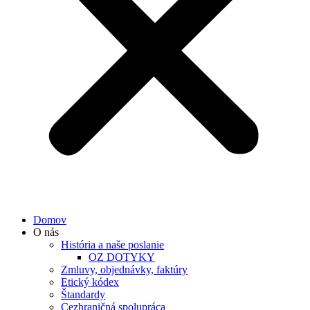
Domov
O nás
História a naše poslanie
OZ DOTYKY
Zmluvy, objednávky, faktúry
Etický kódex
Štandardy
Cezhraničná spolupráca