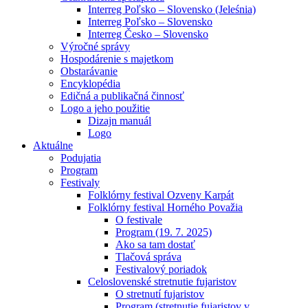
Interreg Poľsko – Slovensko (Jeleśnia)
Interreg Poľsko – Slovensko
Interreg Česko – Slovensko
Výročné správy
Hospodárenie s majetkom
Obstarávanie
Encyklopédia
Edičná a publikačná činnosť
Logo a jeho použitie
Dizajn manuál
Logo
Aktuálne
Podujatia
Program
Festivaly
Folklórny festival Ozveny Karpát
Folklórny festival Horného Považia
O festivale
Program (19. 7. 2025)
Ako sa tam dostať
Tlačová správa
Festivalový poriadok
Celoslovenské stretnutie fujaristov
O stretnutí fujaristov
Program (stretnutie fujaristov v