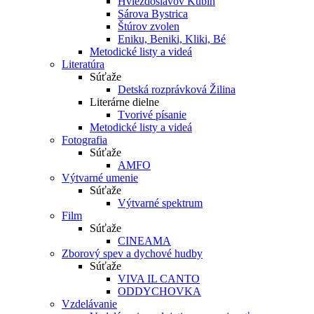
Hviezdoslavov Kubín
Sárova Bystrica
Štúrov zvolen
Eniku, Beniki, Kliki, Bé
Metodické listy a videá
Literatúra
Súťaže
Detská rozprávková Žilina
Literárne dielne
Tvorivé písanie
Metodické listy a videá
Fotografia
Súťaže
AMFO
Výtvarné umenie
Súťaže
Výtvarné spektrum
Film
Súťaže
CINEAMA
Zborový spev a dychové hudby
Súťaže
VIVA IL CANTO
ODDYCHOVKA
Vzdelávanie