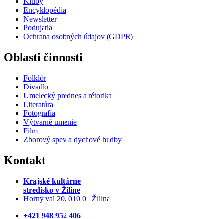
Kluby
Encyklopédia
Newsletter
Podujatia
Ochrana osobných údajov (GDPR)
Oblasti činnosti
Folklór
Divadlo
Umelecký prednes a rétorika
Literatúra
Fotografia
Výtvarné umenie
Film
Zborový spev a dychové hudby
Kontakt
Krajské kultúrne
stredisko
v Žiline
Horný val 20, 010 01 Žilina
+421 948 952 406