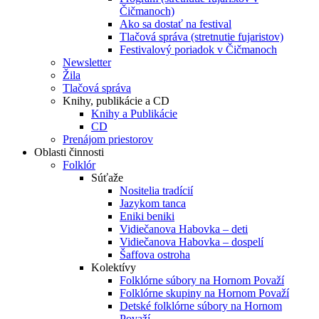
Čičmanoch)
Ako sa dostať na festival
Tlačová správa (stretnutie fujaristov)
Festivalový poriadok v Čičmanoch
Newsletter
Žila
Tlačová správa
Knihy, publikácie a CD
Knihy a Publikácie
CD
Prenájom priestorov
Oblasti činnosti
Folklór
Súťaže
Nositelia tradícií
Jazykom tanca
Eniki beniki
Vidiečanova Habovka – deti
Vidiečanova Habovka – dospelí
Šaffova ostroha
Kolektívy
Folklórne súbory na Hornom Považí
Folklórne skupiny na Hornom Považí
Detské folklórne súbory na Hornom
Považí