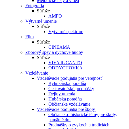
Metodické listy a videá
Fotografia
Súťaže
AMFO
Výtvarné umenie
Súťaže
Výtvarné spektrum
Film
Súťaže
CINEAMA
Zborový spev a dychové hudby
Súťaže
VIVA IL CANTO
ODDYCHOVKA
Vzdelávanie
Vzdelávacie podujatia pre verejnosť
Bylinkárska poradňa
Cestovateľské prednášky
Dejiny umenia
Hubárska poradňa
Občianske vzdelávanie
Vzdelávacie podujatia pre školy
Občiansko- historické témy pre školy,
pamätné dni
Prednášky o zvykoch a tradíciách