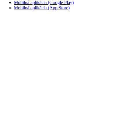
Mobilná aplikácia (Google Play)
Mobilná aplikácia (App Store)