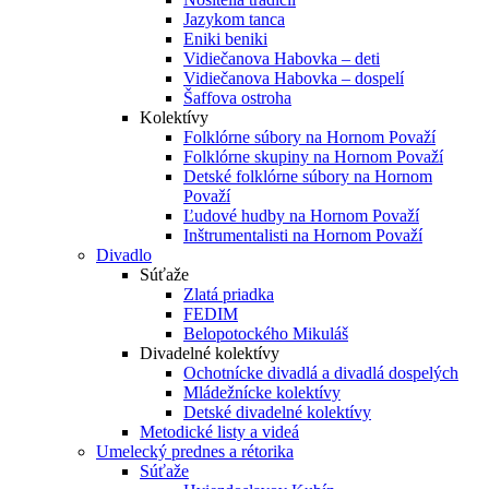
Jazykom tanca
Eniki beniki
Vidiečanova Habovka – deti
Vidiečanova Habovka – dospelí
Šaffova ostroha
Kolektívy
Folklórne súbory na Hornom Považí
Folklórne skupiny na Hornom Považí
Detské folklórne súbory na Hornom
Považí
Ľudové hudby na Hornom Považí
Inštrumentalisti na Hornom Považí
Divadlo
Súťaže
Zlatá priadka
FEDIM
Belopotockého Mikuláš
Divadelné kolektívy
Ochotnícke divadlá a divadlá dospelých
Mládežnícke kolektívy
Detské divadelné kolektívy
Metodické listy a videá
Umelecký prednes a rétorika
Súťaže