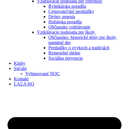
Vzdelávacie podujatia pre verejnosť
Bylinkárska poradňa
Cestovateľské prednášky
Dejiny umenia
Hubárska poradňa
Občianske vzdelávanie
Vzdelávacie podujatia pre školy
Občiansko- historické témy pre školy,
pamätné dni
Prednášky o zvykoch a tradíciách
Remeselné dielne
Sociálna prevencia
Kluby
Súťaže
Vyhlasované NOC
Kontakt
ĽAĽA HO