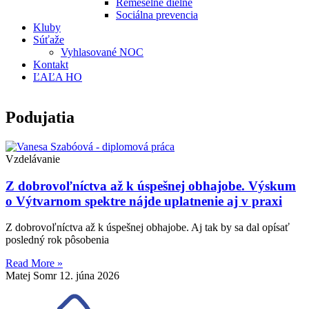
Remeselné dielne
Sociálna prevencia
Kluby
Súťaže
Vyhlasované NOC
Kontakt
ĽAĽA HO
Podujatia
Vzdelávanie
Z dobrovoľníctva až k úspešnej obhajobe. Výskum
o Výtvarnom spektre nájde uplatnenie aj v praxi
Z dobrovoľníctva až k úspešnej obhajobe. Aj tak by sa dal opísať
posledný rok pôsobenia
Read More »
Matej Somr
12. júna 2026