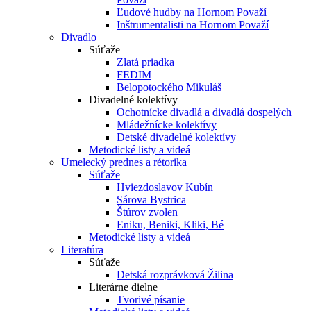
Ľudové hudby na Hornom Považí
Inštrumentalisti na Hornom Považí
Divadlo
Súťaže
Zlatá priadka
FEDIM
Belopotockého Mikuláš
Divadelné kolektívy
Ochotnícke divadlá a divadlá dospelých
Mládežnícke kolektívy
Detské divadelné kolektívy
Metodické listy a videá
Umelecký prednes a rétorika
Súťaže
Hviezdoslavov Kubín
Sárova Bystrica
Štúrov zvolen
Eniku, Beniki, Kliki, Bé
Metodické listy a videá
Literatúra
Súťaže
Detská rozprávková Žilina
Literárne dielne
Tvorivé písanie