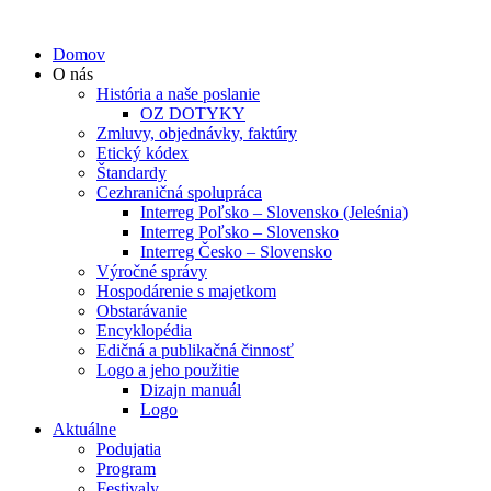
Domov
O nás
História a naše poslanie
OZ DOTYKY
Zmluvy, objednávky, faktúry
Etický kódex
Štandardy
Cezhraničná spolupráca
Interreg Poľsko – Slovensko (Jeleśnia)
Interreg Poľsko – Slovensko
Interreg Česko – Slovensko
Výročné správy
Hospodárenie s majetkom
Obstarávanie
Encyklopédia
Edičná a publikačná činnosť
Logo a jeho použitie
Dizajn manuál
Logo
Aktuálne
Podujatia
Program
Festivaly