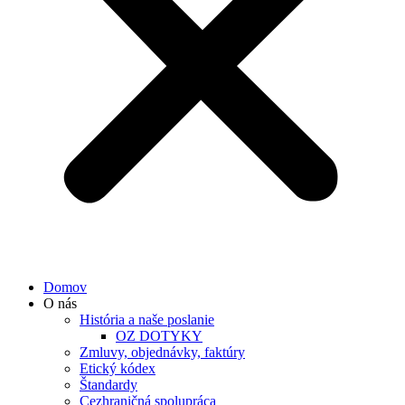
Domov
O nás
História a naše poslanie
OZ DOTYKY
Zmluvy, objednávky, faktúry
Etický kódex
Štandardy
Cezhraničná spolupráca