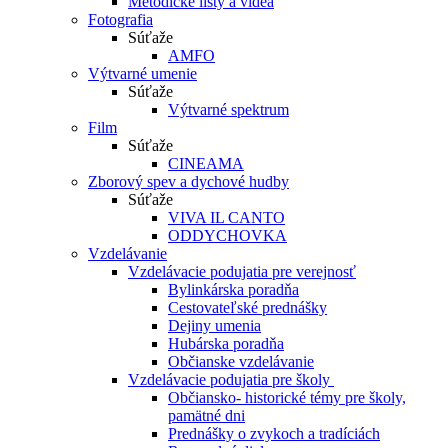
Metodické listy a videá
Fotografia
Súťaže
AMFO
Výtvarné umenie
Súťaže
Výtvarné spektrum
Film
Súťaže
CINEAMA
Zborový spev a dychové hudby
Súťaže
VIVA IL CANTO
ODDYCHOVKA
Vzdelávanie
Vzdelávacie podujatia pre verejnosť
Bylinkárska poradňa
Cestovateľské prednášky
Dejiny umenia
Hubárska poradňa
Občianske vzdelávanie
Vzdelávacie podujatia pre školy
Občiansko- historické témy pre školy,
pamätné dni
Prednášky o zvykoch a tradíciách