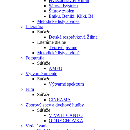
Hviezdoslavov Kubín
Sárova Bystrica
Štúrov zvolen
Eniku, Beniki, Kliki, Bé
Metodické listy a videá
Literatúra
Súťaže
Detská rozprávková Žilina
Literárne dielne
Tvorivé písanie
Metodické listy a videá
Fotografia
Súťaže
AMFO
Výtvarné umenie
Súťaže
Výtvarné spektrum
Film
Súťaže
CINEAMA
Zborový spev a dychové hudby
Súťaže
VIVA IL CANTO
ODDYCHOVKA
Vzdelávanie