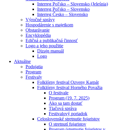
Interreg Poľsko – Slovensko (Jeleśnia)
Interreg Poľsko – Slovensko
Interreg Česko – Slovensko
Výročné správy
Hospodárenie s majetkom
Obstarávanie
Encyklopédia
Edičná a publikačná činnosť
Logo a jeho použitie
Dizajn manuál
Logo
Aktuálne
Podujatia
Program
Festivaly
Folklórny festival Ozveny Karpát
Folklórny festival Horného Považia
O festivale
Program (19. 7. 2025)
Ako sa tam dostať
Tlačová správa
Festivalový poriadok
Celoslovenské stretnutie fujaristov
O stretnutí fujaristov
Program (stretnutie fujaristov v