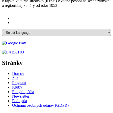
Krajské kultúrne stredisko (KrKS) v
Žiline pôsobí na scéne žilinskej
a
regionálnej kultúry od roku 1953
Stránky
Domov
Žila
Program
Kluby
Encyklopédia
Newsletter
Podujatia
Ochrana osobných údajov (GDPR)