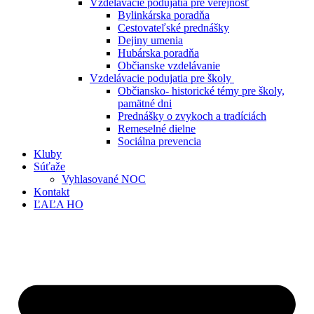
Vzdelávacie podujatia pre verejnosť
Bylinkárska poradňa
Cestovateľské prednášky
Dejiny umenia
Hubárska poradňa
Občianske vzdelávanie
Vzdelávacie podujatia pre školy
Občiansko- historické témy pre školy,
pamätné dni
Prednášky o zvykoch a tradíciách
Remeselné dielne
Sociálna prevencia
Kluby
Súťaže
Vyhlasované NOC
Kontakt
ĽAĽA HO