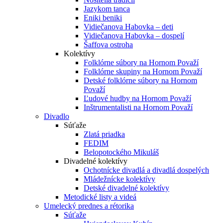
Jazykom tanca
Eniki beniki
Vidiečanova Habovka – deti
Vidiečanova Habovka – dospelí
Šaffova ostroha
Kolektívy
Folklórne súbory na Hornom Považí
Folklórne skupiny na Hornom Považí
Detské folklórne súbory na Hornom
Považí
Ľudové hudby na Hornom Považí
Inštrumentalisti na Hornom Považí
Divadlo
Súťaže
Zlatá priadka
FEDIM
Belopotockého Mikuláš
Divadelné kolektívy
Ochotnícke divadlá a divadlá dospelých
Mládežnícke kolektívy
Detské divadelné kolektívy
Metodické listy a videá
Umelecký prednes a rétorika
Súťaže