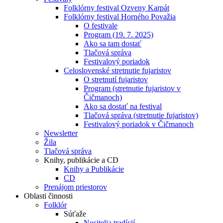
Folklórny festival Ozveny Karpát
Folklórny festival Horného Považia
O festivale
Program (19. 7. 2025)
Ako sa tam dostať
Tlačová správa
Festivalový poriadok
Celoslovenské stretnutie fujaristov
O stretnutí fujaristov
Program (stretnutie fujaristov v
Čičmanoch)
Ako sa dostať na festival
Tlačová správa (stretnutie fujaristov)
Festivalový poriadok v Čičmanoch
Newsletter
Žila
Tlačová správa
Knihy, publikácie a CD
Knihy a Publikácie
CD
Prenájom priestorov
Oblasti činnosti
Folklór
Súťaže
Nositelia tradícií