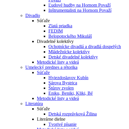
Ľudové hudby na Hornom Považí
Inštrumentalisti na Hornom Považí
Divadlo
Súťaže
Zlatá priadka
FEDIM
Belopotockého Mikuláš
Divadelné kolektívy
Ochotnícke divadlá a divadlá dospelých
Mládežnícke kolektívy
Detské divadelné kolektívy
Metodické listy a videá
Umelecký prednes a rétorika
Súťaže
Hviezdoslavov Kubín
Sárova Bystrica
Štúrov zvolen
Eniku, Beniki, Kliki, Bé
Metodické listy a videá
Literatúra
Súťaže
Detská rozprávková Žilina
Literárne dielne
Tvorivé písanie