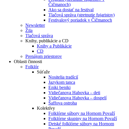
Čičmanoch)
Ako sa dostať na festival
Tlačová správa (stretnutie fujaristov)
Festivalový poriadok v Čičmanoch
Newsletter
Žila
Tlačová správa
Knihy, publikácie a CD
Knihy a Publikácie
CD
Prenájom priestorov
Oblasti činnosti
Folklór
Súťaže
Nositelia tradícií
Jazykom tanca
Eniki beniki
Vidiečanova Habovka – deti
Vidiečanova Habovka – dospelí
Šaffova ostroha
Kolektívy
Folklórne súbory na Hornom Považí
Folklórne skupiny na Hornom Považí
Detské folklórne súbory na Hornom
Považí