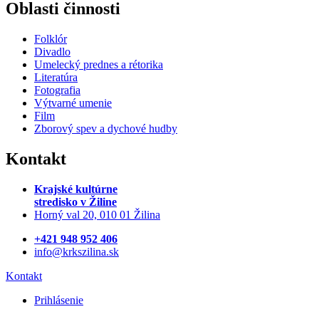
Oblasti činnosti
Folklór
Divadlo
Umelecký prednes a rétorika
Literatúra
Fotografia
Výtvarné umenie
Film
Zborový spev a dychové hudby
Kontakt
Krajské kultúrne
stredisko
v Žiline
Horný val 20, 010 01 Žilina
+421 948 952 406
info@krkszilina.sk
Kontakt
Prihlásenie