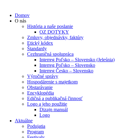
Domov
O nás
História a naše poslanie
OZ DOTYKY
Zmluvy, objednávky, faktúry
Etický kódex
Štandardy
Cezhraničná spolupráca
Interreg Poľsko – Slovensko (Jeleśnia)
Interreg Poľsko – Slovensko
Interreg Česko – Slovensko
Výročné správy
Hospodárenie s majetkom
Obstarávanie
Encyklopédia
Edičná a publikačná činnosť
Logo a jeho použitie
Dizajn manuál
Logo
Aktuálne
Podujatia
Program
Festivaly