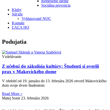
Remeselné dielne
Sociálna prevencia
Kluby
Súťaže
Vyhlasované NOC
Kontakt
ĽAĽA HO
Podujatia
Vzdelávanie
Z učební do zákulisia kultúry: Študenti si overili
prax v Makovického dome
V období od 19. januára do 13. februára 2026 otvoril Makovického
dom svoje dvere študentom
Read More »
Matej Somr
23. februára 2026