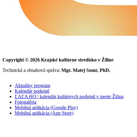
Copyright © 2026 Krajské kultúrne stredisko v Žiline
Technická a obsahová správa:
Mgr. Matej Somr, PhD.
Aktuálny program
Kalendár podujatí
ĽAĽA HO | kalendár kultúrnych podujatí v meste Žilina
Fotogaléria
Mobilná aplikácia (Google Play)
Mobilná aplikácia (App Store)