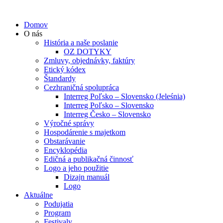
Domov
O nás
História a naše poslanie
OZ DOTYKY
Zmluvy, objednávky, faktúry
Etický kódex
Štandardy
Cezhraničná spolupráca
Interreg Poľsko – Slovensko (Jeleśnia)
Interreg Poľsko – Slovensko
Interreg Česko – Slovensko
Výročné správy
Hospodárenie s majetkom
Obstarávanie
Encyklopédia
Edičná a publikačná činnosť
Logo a jeho použitie
Dizajn manuál
Logo
Aktuálne
Podujatia
Program
Festivaly