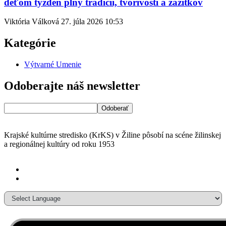
deťom týždeň plný tradícií, tvorivosti a zážitkov
Viktória Válková
27. júla 2026
10:53
Kategórie
Výtvarné Umenie
Odoberajte náš newsletter
Krajské kultúrne stredisko (KrKS) v
Žiline pôsobí na scéne žilinskej
a
regionálnej kultúry od roku 1953