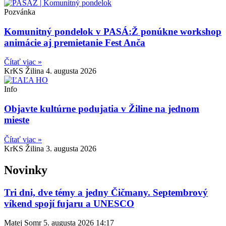
Pozvánka
Komunitný pondelok v PASÁ:Ž ponúkne workshop
animácie aj premietanie Fest Anča
Čítať viac »
KrKS Žilina
4. augusta 2026
Info
Objavte kultúrne podujatia v Žiline na jednom
mieste
Čítať viac »
KrKS Žilina
3. augusta 2026
Novinky
Tri dni, dve témy a jedny Čičmany. Septembrový
víkend spojí fujaru a UNESCO
Matej Somr
5. augusta 2026
14:17