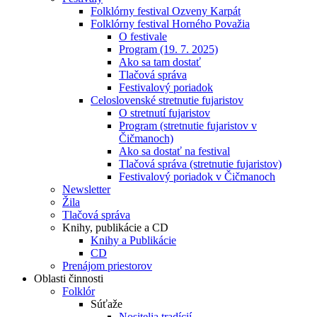
Folklórny festival Ozveny Karpát
Folklórny festival Horného Považia
O festivale
Program (19. 7. 2025)
Ako sa tam dostať
Tlačová správa
Festivalový poriadok
Celoslovenské stretnutie fujaristov
O stretnutí fujaristov
Program (stretnutie fujaristov v
Čičmanoch)
Ako sa dostať na festival
Tlačová správa (stretnutie fujaristov)
Festivalový poriadok v Čičmanoch
Newsletter
Žila
Tlačová správa
Knihy, publikácie a CD
Knihy a Publikácie
CD
Prenájom priestorov
Oblasti činnosti
Folklór
Súťaže
Nositelia tradícií