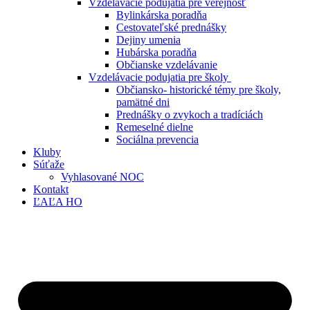
Vzdelávacie podujatia pre verejnosť
Bylinkárska poradňa
Cestovateľské prednášky
Dejiny umenia
Hubárska poradňa
Občianske vzdelávanie
Vzdelávacie podujatia pre školy
Občiansko- historické témy pre školy,
pamätné dni
Prednášky o zvykoch a tradíciách
Remeselné dielne
Sociálna prevencia
Kluby
Súťaže
Vyhlasované NOC
Kontakt
ĽAĽA HO