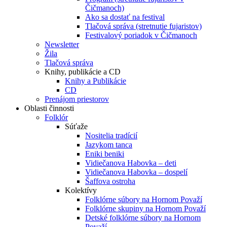
Čičmanoch)
Ako sa dostať na festival
Tlačová správa (stretnutie fujaristov)
Festivalový poriadok v Čičmanoch
Newsletter
Žila
Tlačová správa
Knihy, publikácie a CD
Knihy a Publikácie
CD
Prenájom priestorov
Oblasti činnosti
Folklór
Súťaže
Nositelia tradícií
Jazykom tanca
Eniki beniki
Vidiečanova Habovka – deti
Vidiečanova Habovka – dospelí
Šaffova ostroha
Kolektívy
Folklórne súbory na Hornom Považí
Folklórne skupiny na Hornom Považí
Detské folklórne súbory na Hornom
Považí