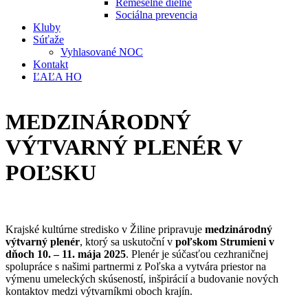
Remeselné dielne
Sociálna prevencia
Kluby
Súťaže
Vyhlasované NOC
Kontakt
ĽAĽA HO
MEDZINÁRODNÝ
VÝTVARNÝ PLENÉR V
POĽSKU
Krajské kultúrne stredisko v Žiline pripravuje
medzinárodný
výtvarný plenér
, ktorý sa uskutoční v
poľskom Strumieni v
dňoch 10. – 11. mája 2025
. Plenér je súčasťou cezhraničnej
spolupráce s našimi partnermi z Poľska a vytvára priestor na
výmenu umeleckých skúseností, inšpirácií a budovanie nových
kontaktov medzi výtvarníkmi oboch krajín.