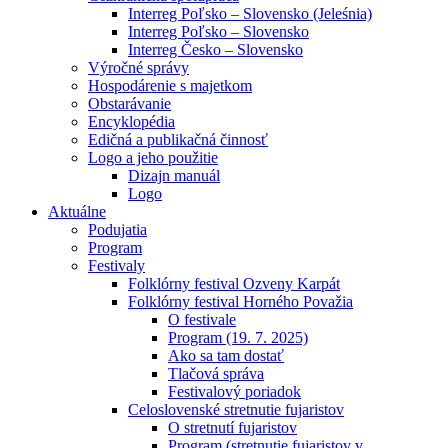
Interreg Poľsko – Slovensko (Jeleśnia)
Interreg Poľsko – Slovensko
Interreg Česko – Slovensko
Výročné správy
Hospodárenie s majetkom
Obstarávanie
Encyklopédia
Edičná a publikačná činnosť
Logo a jeho použitie
Dizajn manuál
Logo
Aktuálne
Podujatia
Program
Festivaly
Folklórny festival Ozveny Karpát
Folklórny festival Horného Považia
O festivale
Program (19. 7. 2025)
Ako sa tam dostať
Tlačová správa
Festivalový poriadok
Celoslovenské stretnutie fujaristov
O stretnutí fujaristov
Program (stretnutie fujaristov v