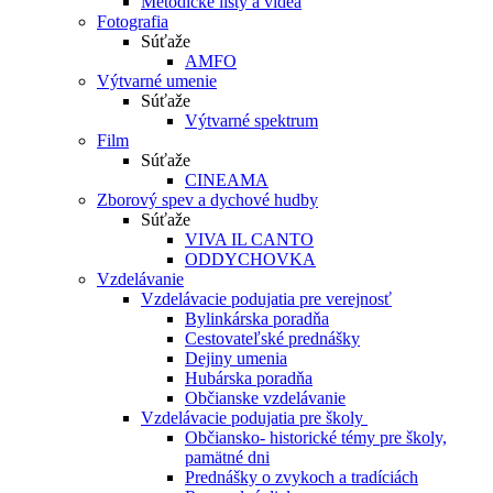
Metodické listy a videá
Fotografia
Súťaže
AMFO
Výtvarné umenie
Súťaže
Výtvarné spektrum
Film
Súťaže
CINEAMA
Zborový spev a dychové hudby
Súťaže
VIVA IL CANTO
ODDYCHOVKA
Vzdelávanie
Vzdelávacie podujatia pre verejnosť
Bylinkárska poradňa
Cestovateľské prednášky
Dejiny umenia
Hubárska poradňa
Občianske vzdelávanie
Vzdelávacie podujatia pre školy
Občiansko- historické témy pre školy,
pamätné dni
Prednášky o zvykoch a tradíciách