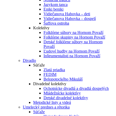
Jazykom tanca
Eniki beniki
Vidiečanova Habovka – deti
Vidiečanova Habovka – dospelí
Šaffova ostroha
Kolektívy
Folklórne súbory na Hornom Považí
Folklórne skupiny na Hornom Považí
Detské folklórne súbory na Hornom
Považí
Ľudové hudby na Hornom Považí
Inštrumentalisti na Hornom Považí
Divadlo
Súťaže
Zlatá priadka
FEDIM
Belopotockého Mikuláš
Divadelné kolektívy
Ochotnícke divadlá a divadlá dospelých
Mládežnícke kolektívy
Detské divadelné kolektívy
Metodické listy a videá
Umelecký prednes a rétorika
Súťaže