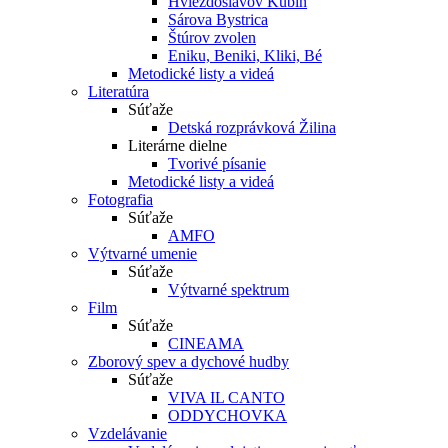
Hviezdoslavov Kubín
Sárova Bystrica
Štúrov zvolen
Eniku, Beniki, Kliki, Bé
Metodické listy a videá
Literatúra
Súťaže
Detská rozprávková Žilina
Literárne dielne
Tvorivé písanie
Metodické listy a videá
Fotografia
Súťaže
AMFO
Výtvarné umenie
Súťaže
Výtvarné spektrum
Film
Súťaže
CINEAMA
Zborový spev a dychové hudby
Súťaže
VIVA IL CANTO
ODDYCHOVKA
Vzdelávanie