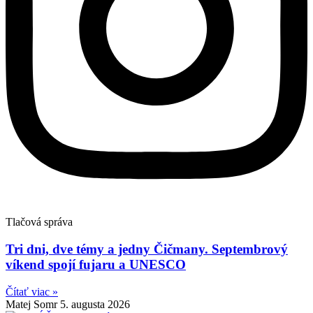
Tlačová správa
Tri dni, dve témy a jedny Čičmany. Septembrový
víkend spojí fujaru a UNESCO
Čítať viac »
Matej Somr
5. augusta 2026