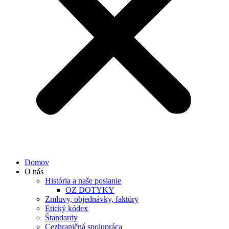
Domov
O nás
História a naše poslanie
OZ DOTYKY
Zmluvy, objednávky, faktúry
Etický kódex
Štandardy
Cezhraničná spolupráca