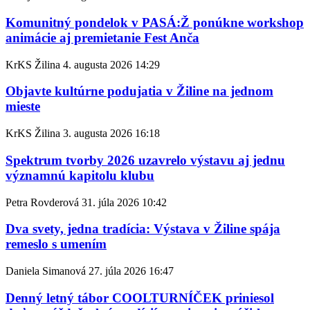
Komunitný pondelok v PASÁ:Ž ponúkne workshop
animácie aj premietanie Fest Anča
KrKS Žilina
4. augusta 2026
14:29
Objavte kultúrne podujatia v Žiline na jednom
mieste
KrKS Žilina
3. augusta 2026
16:18
Spektrum tvorby 2026 uzavrelo výstavu aj jednu
významnú kapitolu klubu
Petra Rovderová
31. júla 2026
10:42
Dva svety, jedna tradícia: Výstava v Žiline spája
remeslo s umením
Daniela Simanová
27. júla 2026
16:47
Denný letný tábor COOLTURNÍČEK priniesol