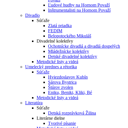
Ľudové hudby na Hornom Považí
Inštrumentalisti na Hornom Považí
Divadlo
Súťaže
Zlatá priadka
FEDIM
Belopotockého Mikuláš
Divadelné kolektívy
Ochotnícke divadlá a divadlá dospelých
Mládežnícke kolektívy
Detské divadelné kolektívy
Metodické listy a videá
Umelecký prednes a rétorika
Súťaže
Hviezdoslavov Kubín
Sárova Bystrica
Štúrov zvolen
Eniku, Beniki, Kliki, Bé
Metodické listy a videá
Literatúra
Súťaže
Detská rozprávková Žilina
Literárne dielne
Tvorivé písanie