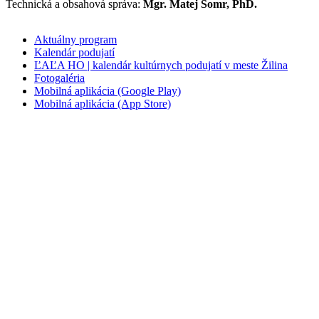
Technická a obsahová správa:
Mgr. Matej Somr, PhD.
Aktuálny program
Kalendár podujatí
ĽAĽA HO | kalendár kultúrnych podujatí v meste Žilina
Fotogaléria
Mobilná aplikácia (Google Play)
Mobilná aplikácia (App Store)