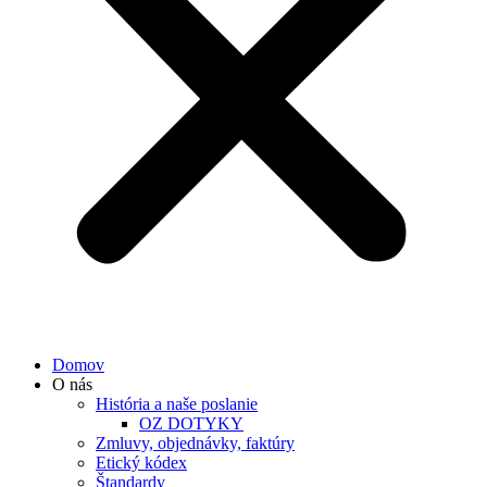
Domov
O nás
História a naše poslanie
OZ DOTYKY
Zmluvy, objednávky, faktúry
Etický kódex
Štandardy