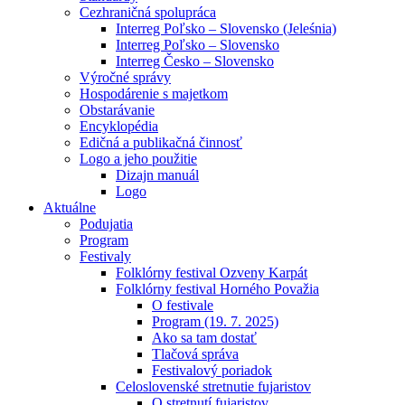
Cezhraničná spolupráca
Interreg Poľsko – Slovensko (Jeleśnia)
Interreg Poľsko – Slovensko
Interreg Česko – Slovensko
Výročné správy
Hospodárenie s majetkom
Obstarávanie
Encyklopédia
Edičná a publikačná činnosť
Logo a jeho použitie
Dizajn manuál
Logo
Aktuálne
Podujatia
Program
Festivaly
Folklórny festival Ozveny Karpát
Folklórny festival Horného Považia
O festivale
Program (19. 7. 2025)
Ako sa tam dostať
Tlačová správa
Festivalový poriadok
Celoslovenské stretnutie fujaristov
O stretnutí fujaristov