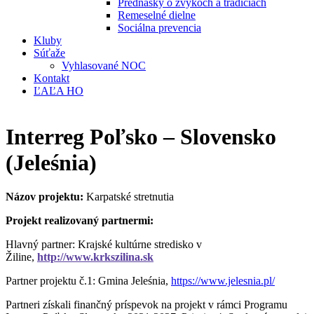
Prednášky o zvykoch a tradíciách
Remeselné dielne
Sociálna prevencia
Kluby
Súťaže
Vyhlasované NOC
Kontakt
ĽAĽA HO
Interreg Poľsko – Slovensko
(Jeleśnia)
Názov projektu:
Karpatské stretnutia
Projekt realizovaný partnermi:
Hlavný partner: Krajské kultúrne stredisko v
Žiline,
http://www.krkszilina.sk
Partner projektu č.1: Gmina Jeleśnia,
https://www.jelesnia.pl/
Partneri získali finančný príspevok na projekt v rámci Programu