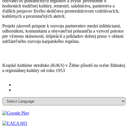
obyvateľov pohraničných regiónov a zvýšiť povedomie o
hodnotách tradičnej kultúry, remesiel, salašníctva, pastierstva a
ďalších prejavov živého dedičstva prostredníctvom vzdelávacích,
kultúrnych a prezentačných aktivít.
Projekt zároveň prispeje k rozvoju partnerstiev medzi inštitúciami,
odborníkmi, komunitami a obyvateľmi pohraničia a vytvorí priestor
pre výmenu skúseností, inšpirácií a príkladov dobrej praxe v oblasti
udržateľného rozvoja karpatského regiónu.
Krajské kultúrne stredisko (KrKS) v
Žiline pôsobí na scéne žilinskej
a
regionálnej kultúry od roku 1953