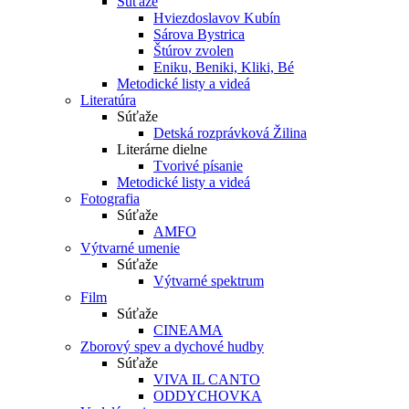
Súťaže
Hviezdoslavov Kubín
Sárova Bystrica
Štúrov zvolen
Eniku, Beniki, Kliki, Bé
Metodické listy a videá
Literatúra
Súťaže
Detská rozprávková Žilina
Literárne dielne
Tvorivé písanie
Metodické listy a videá
Fotografia
Súťaže
AMFO
Výtvarné umenie
Súťaže
Výtvarné spektrum
Film
Súťaže
CINEAMA
Zborový spev a dychové hudby
Súťaže
VIVA IL CANTO
ODDYCHOVKA