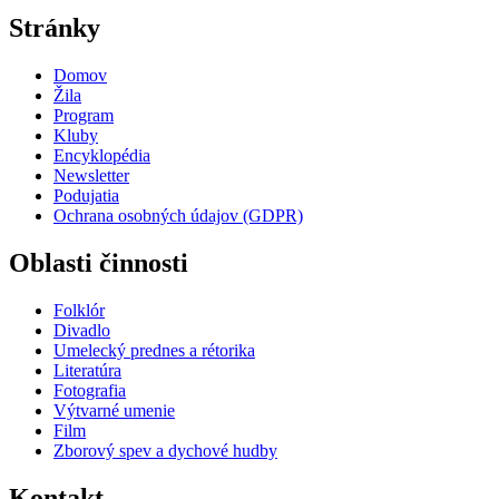
Stránky
Domov
Žila
Program
Kluby
Encyklopédia
Newsletter
Podujatia
Ochrana osobných údajov (GDPR)
Oblasti činnosti
Folklór
Divadlo
Umelecký prednes a rétorika
Literatúra
Fotografia
Výtvarné umenie
Film
Zborový spev a dychové hudby
Kontakt