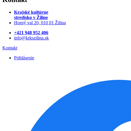
Krajské kultúrne
stredisko
v Žiline
Horný val 20, 010 01 Žilina
+421 948 952 406
info@krkszilina.sk
Kontakt
Prihlásenie