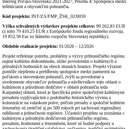
Interreg Poľsko-Slovensko 2021-2027, Priorita 4: Spolupráca medzi
inštitúciami a obyvateľmi pohraničia.
Kód projektu:
INT/ZA/FMP_ŽSK_02/0059
Výška schválených výdavkov projektu celkovo:
99 262,83 EUR
(z toho 79 410,25 EUR z Európskeho fondu regionálneho rozvoja,
19 852,58 Eur zo štátneho rozpočtu Slovenskej republiky).
Obdobie realizácie projektu:
01/2026 – 12/2026
Projekt reflektuje potreby, problémy a výzvy prihraničného regiónu
najmä kultúrnu diskontinuitu, nízke povedomím o kultúrnych a
prírodných hodnotách na oboch stranách hranice. Projekt výrazne
pomôže zlepšeniu a prehĺbeniu spolupráce medzi partnermi na
poľskom a slovenskom pohraničí, zvýši sa povedomie a
uvedomenie obyvateľov pohraničia a návštevníkov tejto oblasti o
kultúrnom a prírodnom dedičstve v oblasti pohraničia teda
Karpatskej oblasti, ktorá je špecifická práve spoločnými kultúrnymi
presahmi vyplývajúcimi z podobného historického vývinu a
kolonizácie na valaskom práve, pričom presahy a spoločné kultúrne
fenomény sú zreteľné aj po 500 rokoch pri zachovaní regionálnej
odlišnosti a jedinečnosti regiónov. Účastníci projektu sa zoznámia s
kultúrnym a prírodným dedičstvom prihraničného regiónu,
presahmi, hodnotami a fenoménmi, ktoré sú hodné podpory a
zachovávania (tradičné salašníctvo, ovčiarstvo, tradičná architektúra,