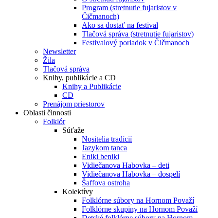
Program (stretnutie fujaristov v
Čičmanoch)
Ako sa dostať na festival
Tlačová správa (stretnutie fujaristov)
Festivalový poriadok v Čičmanoch
Newsletter
Žila
Tlačová správa
Knihy, publikácie a CD
Knihy a Publikácie
CD
Prenájom priestorov
Oblasti činnosti
Folklór
Súťaže
Nositelia tradícií
Jazykom tanca
Eniki beniki
Vidiečanova Habovka – deti
Vidiečanova Habovka – dospelí
Šaffova ostroha
Kolektívy
Folklórne súbory na Hornom Považí
Folklórne skupiny na Hornom Považí
Detské folklórne súbory na Hornom