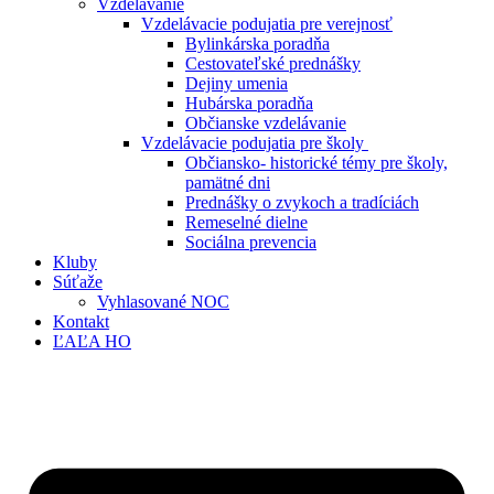
Vzdelávanie
Vzdelávacie podujatia pre verejnosť
Bylinkárska poradňa
Cestovateľské prednášky
Dejiny umenia
Hubárska poradňa
Občianske vzdelávanie
Vzdelávacie podujatia pre školy
Občiansko- historické témy pre školy,
pamätné dni
Prednášky o zvykoch a tradíciách
Remeselné dielne
Sociálna prevencia
Kluby
Súťaže
Vyhlasované NOC
Kontakt
ĽAĽA HO