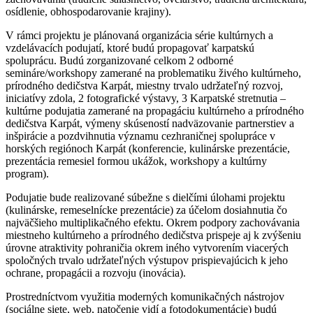
osídlenie, obhospodarovanie krajiny).
V rámci projektu je plánovaná organizácia série kultúrnych a
vzdelávacích podujatí, ktoré budú propagovať karpatskú
spoluprácu. Budú zorganizované celkom 2 odborné
semináre/workshopy zamerané na problematiku živého kultúrneho,
prírodného dedičstva Karpát, miestny trvalo udržateľný rozvoj,
iniciatívy zdola, 2 fotografické výstavy, 3 Karpatské stretnutia –
kultúrne podujatia zamerané na propagáciu kultúrneho a prírodného
dedičstva Karpát, výmeny skúseností nadväzovanie partnerstiev a
inšpirácie a pozdvihnutia významu cezhraničnej spolupráce v
horských regiónoch Karpát (konferencie, kulinárske prezentácie,
prezentácia remesiel formou ukážok, workshopy a kultúrny
program).
Podujatie bude realizované súbežne s dielčími úlohami projektu
(kulinárske, remeselnícke prezentácie) za účelom dosiahnutia čo
najväčšieho multiplikačného efektu. Okrem podpory zachovávania
miestneho kultúrneho a prírodného dedičstva prispeje aj k zvýšeniu
úrovne atraktivity pohraničia okrem iného vytvorením viacerých
spoločných trvalo udržateľných výstupov prispievajúcich k jeho
ochrane, propagácii a rozvoju (inovácia).
Prostredníctvom využitia moderných komunikačných nástrojov
(sociálne siete, web, natočenie vidí a fotodokumentácie) budú