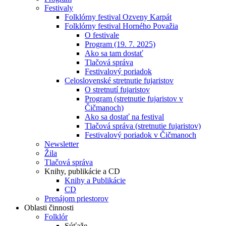
Festivaly
Folklórny festival Ozveny Karpát
Folklórny festival Horného Považia
O festivale
Program (19. 7. 2025)
Ako sa tam dostať
Tlačová správa
Festivalový poriadok
Celoslovenské stretnutie fujaristov
O stretnutí fujaristov
Program (stretnutie fujaristov v
Čičmanoch)
Ako sa dostať na festival
Tlačová správa (stretnutie fujaristov)
Festivalový poriadok v Čičmanoch
Newsletter
Žila
Tlačová správa
Knihy, publikácie a CD
Knihy a Publikácie
CD
Prenájom priestorov
Oblasti činnosti
Folklór
Súťaže