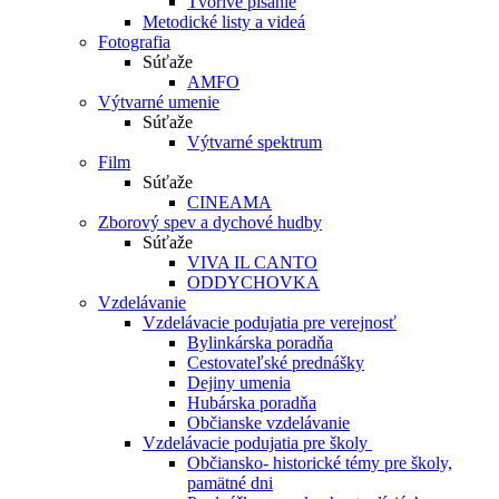
Tvorivé písanie
Metodické listy a videá
Fotografia
Súťaže
AMFO
Výtvarné umenie
Súťaže
Výtvarné spektrum
Film
Súťaže
CINEAMA
Zborový spev a dychové hudby
Súťaže
VIVA IL CANTO
ODDYCHOVKA
Vzdelávanie
Vzdelávacie podujatia pre verejnosť
Bylinkárska poradňa
Cestovateľské prednášky
Dejiny umenia
Hubárska poradňa
Občianske vzdelávanie
Vzdelávacie podujatia pre školy
Občiansko- historické témy pre školy,
pamätné dni