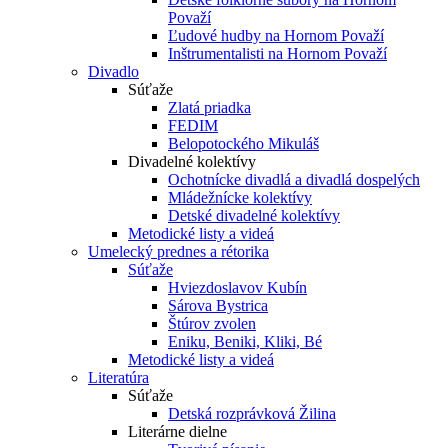
Považí
Ľudové hudby na Hornom Považí
Inštrumentalisti na Hornom Považí
Divadlo
Súťaže
Zlatá priadka
FEDIM
Belopotockého Mikuláš
Divadelné kolektívy
Ochotnícke divadlá a divadlá dospelých
Mládežnícke kolektívy
Detské divadelné kolektívy
Metodické listy a videá
Umelecký prednes a rétorika
Súťaže
Hviezdoslavov Kubín
Sárova Bystrica
Štúrov zvolen
Eniku, Beniki, Kliki, Bé
Metodické listy a videá
Literatúra
Súťaže
Detská rozprávková Žilina
Literárne dielne