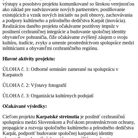
výstupy a posolstvo projektu komunikované so širokou verejnosťou
ako základ pre nadväzovanie nových partnerstiev, posilňovanie
existujúcich a vznik nových iniciatív na poli obnovy, zachovávania
a podpory kultúrneho a prírodného dedičstva Karpát (inovácia).
Realizáciou daného projektu očakávame pozitívny impulz v
posilnení cezhraničnej integrácie a budovanie spoločnej identity
obyvateľov pohraničia, čiže očakávame zvýšený záujem o svoju
kultúru, tradície, zvyky a umenie prostredníctvom spolupráce medzi
inštitúciami a obyvateľmi cezhraničného regiónu.
Hlavné aktivity projektu:
ÚLOHA č. 1: Odborné semináre zamerané na spoluprácu v
Karpatoch
ÚLOHA č. 2: Výstavy fotografií
ÚLOHA č. 3: Organizácia kultúrnych podujatí
Očakávané výsledky:
Cieľom projektu
Karpatské stretnutia
je posilniť cezhraničnú
spoluprácu medzi Slovenskom a Poľskom prostredníctvom ochrany,
propagácie a rozvoja spoločného kultúrneho a prírodného dedičstva
Karpát, podporiť budovanie spoločnej karpatskej identity