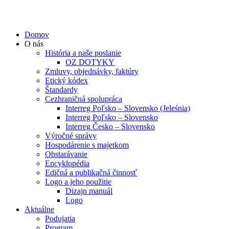
Domov
O nás
História a naše poslanie
OZ DOTYKY
Zmluvy, objednávky, faktúry
Etický kódex
Štandardy
Cezhraničná spolupráca
Interreg Poľsko – Slovensko (Jeleśnia)
Interreg Poľsko – Slovensko
Interreg Česko – Slovensko
Výročné správy
Hospodárenie s majetkom
Obstarávanie
Encyklopédia
Edičná a publikačná činnosť
Logo a jeho použitie
Dizajn manuál
Logo
Aktuálne
Podujatia
Program