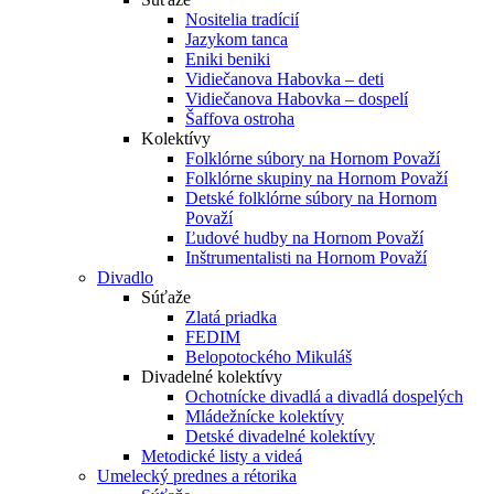
Nositelia tradícií
Jazykom tanca
Eniki beniki
Vidiečanova Habovka – deti
Vidiečanova Habovka – dospelí
Šaffova ostroha
Kolektívy
Folklórne súbory na Hornom Považí
Folklórne skupiny na Hornom Považí
Detské folklórne súbory na Hornom
Považí
Ľudové hudby na Hornom Považí
Inštrumentalisti na Hornom Považí
Divadlo
Súťaže
Zlatá priadka
FEDIM
Belopotockého Mikuláš
Divadelné kolektívy
Ochotnícke divadlá a divadlá dospelých
Mládežnícke kolektívy
Detské divadelné kolektívy
Metodické listy a videá
Umelecký prednes a rétorika