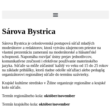
Sárova Bystrica
Sárova Bystrica je celoslovenská postupová súťaž mladých
moderátorov a redaktorov, ktorá vytvára záujemcom priestor na
vlastnú prezentáciu zameranú na moderátorské a hlásateľské
schopnosti. Napomáha rozvíjať ústny prejav jednotlivcov,
komunikatívne zručnosti i efektívne používanie materinského
jazyka. Súťaže sa môže zúčastniť každý vo veku od 15 do 25 rokov
na základe prihlášky, ktorú riadne odošle súťažiaci alebo pedagóg
organizátorovi regionálnej súťaže do termínu uzávierky.
Krajské kultúrne stredisko v Žiline organizuje regionálne a krajské
kolo súťaže.
Termín regionálneho kola:
október/november
Termín krajského kola:
október/november