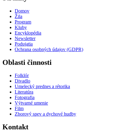
Domov
Žila
Program
Kluby
Encyklopédia
Newsletter
Podujatia
Ochrana osobných údajov (GDPR)
Oblasti činnosti
Folklór
Divadlo
Umelecký prednes a rétorika
Literatúra
Fotografia
Výtvarné umenie
Film
Zborový spev a dychové hudby
Kontakt