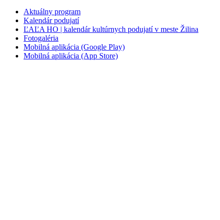
Aktuálny program
Kalendár podujatí
ĽAĽA HO | kalendár kultúrnych podujatí v meste Žilina
Fotogaléria
Mobilná aplikácia (Google Play)
Mobilná aplikácia (App Store)