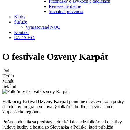
Prednášky o zvykoch a tradíciách
Remeselné dielne
Sociálna prevencia
Kluby
Súťaže
Vyhlasované NOC
Kontakt
ĽAĽA HO
O festivale Ozveny Karpát
Dni
Hodín
Minút
Sekúnd
Folklórny festival Ozveny Karpát
ponúkne návštevníkom pestrý
celodenný program venovaný folklóru, hudbe, spevu a tancu
karpatského regiónu.
Počas podujatia sa predstavia detské i dospelé folklórne kolektívy,
ľudové hudby a hostia zo Slovenska a Poľska, ktorí priblížia