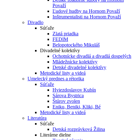
Považí
Ľudové hudby na Hornom Považí
Inštrumentalisti na Hornom Považí
Divadlo
Súťaže
Zlatá priadka
FEDIM
Belopotockého Mikuláš
Divadelné kolektívy
Ochotnícke divadlá a divadlá dospelých
Mládežnícke kolektívy
Detské divadelné kolektívy
Metodické listy a videá
Umelecký prednes a rétorika
Súťaže
Hviezdoslavov Kubín
Sárova Bystrica
Štúrov zvolen
Eniku, Beniki, Kliki, Bé
Metodické listy a videá
Literatúra
Súťaže
Detská rozprávková Žilina
Literárne dielne