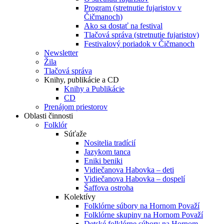
Program (stretnutie fujaristov v
Čičmanoch)
Ako sa dostať na festival
Tlačová správa (stretnutie fujaristov)
Festivalový poriadok v Čičmanoch
Newsletter
Žila
Tlačová správa
Knihy, publikácie a CD
Knihy a Publikácie
CD
Prenájom priestorov
Oblasti činnosti
Folklór
Súťaže
Nositelia tradícií
Jazykom tanca
Eniki beniki
Vidiečanova Habovka – deti
Vidiečanova Habovka – dospelí
Šaffova ostroha
Kolektívy
Folklórne súbory na Hornom Považí
Folklórne skupiny na Hornom Považí
Detské folklórne súbory na Hornom