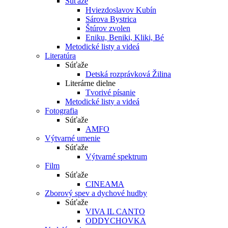
Súťaže
Hviezdoslavov Kubín
Sárova Bystrica
Štúrov zvolen
Eniku, Beniki, Kliki, Bé
Metodické listy a videá
Literatúra
Súťaže
Detská rozprávková Žilina
Literárne dielne
Tvorivé písanie
Metodické listy a videá
Fotografia
Súťaže
AMFO
Výtvarné umenie
Súťaže
Výtvarné spektrum
Film
Súťaže
CINEAMA
Zborový spev a dychové hudby
Súťaže
VIVA IL CANTO
ODDYCHOVKA