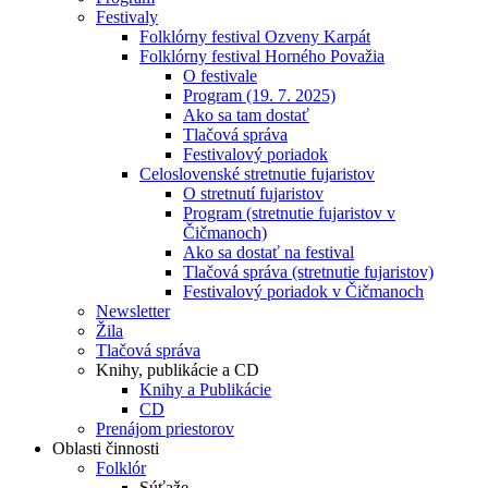
Festivaly
Folklórny festival Ozveny Karpát
Folklórny festival Horného Považia
O festivale
Program (19. 7. 2025)
Ako sa tam dostať
Tlačová správa
Festivalový poriadok
Celoslovenské stretnutie fujaristov
O stretnutí fujaristov
Program (stretnutie fujaristov v
Čičmanoch)
Ako sa dostať na festival
Tlačová správa (stretnutie fujaristov)
Festivalový poriadok v Čičmanoch
Newsletter
Žila
Tlačová správa
Knihy, publikácie a CD
Knihy a Publikácie
CD
Prenájom priestorov
Oblasti činnosti
Folklór
Súťaže