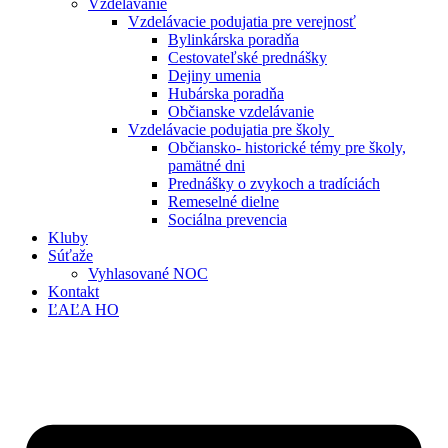
Vzdelávanie
Vzdelávacie podujatia pre verejnosť
Bylinkárska poradňa
Cestovateľské prednášky
Dejiny umenia
Hubárska poradňa
Občianske vzdelávanie
Vzdelávacie podujatia pre školy
Občiansko- historické témy pre školy,
pamätné dni
Prednášky o zvykoch a tradíciách
Remeselné dielne
Sociálna prevencia
Kluby
Súťaže
Vyhlasované NOC
Kontakt
ĽAĽA HO