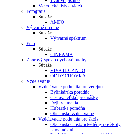
Tvorivé písanie
Metodické listy a videá
Fotografia
Súťaže
AMFO
Výtvarné umenie
Súťaže
Výtvarné spektrum
Film
Súťaže
CINEAMA
Zborový spev a dychové hudby
Súťaže
VIVA IL CANTO
ODDYCHOVKA
Vzdelávanie
Vzdelávacie podujatia pre verejnosť
Bylinkárska poradňa
Cestovateľské prednášky
Dejiny umenia
Hubárska poradňa
Občianske vzdelávanie
Vzdelávacie podujatia pre školy
Občiansko- historické témy pre školy,
pamätné dni