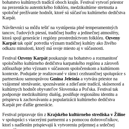
bohatstvo kultúrnych tradícií oboch krajín. Festival vytvorí priestor
na prezentáciu autentického folklóru, medzikultúrne stretnutia a
spoločné prežívanie hodnôt, ktoré sú súčasťou kultúrneho dedičstva
Karpát.
Návštevníci sa môžu tešiť na vystúpenia plné temperamentných
tancov, ľudových piesní, tradičnej hudby a jedinečnej atmosféry,
ktorá spojí generácie i regióny prostredníctvom folklóru.
Ozveny
Karpát
tak opäť potvrdia význam tradičnej kultúry ako živého
odkazu minulosti, ktorý má svoje miesto aj v súčasnosti.
Festival
Ozveny Karpát
poukazuje na bohatstvo a rozmanitosť
spoločného kultúrneho dedičstva karpatského regiónu a zároveň
zdôrazňuje jeho význam v súčasnom spoločenskom a kultúrnom
kontexte. Podujatie je realizované v rámci cezhraničnej spolupráce s
partnerskou samosprávou
Gmina Jeleśnia
a vytvára priestor na
vzájomné stretávanie, spoznávanie a zdieľanie tradícií, skúseností a
kultúrnych hodnôt obyvateľov Slovenska a Poľska. Festival tak
podporuje medzikultúrny dialóg, posilňuje regionálnu identitu a
prispieva k zachovávaniu a popularizácii kultúrneho dedičstva
Karpát pre ďalšie generácie.
Festival pripravuje tím z
Krajského kultúrneho strediska v Žiline
v spolupráci s viacerými partnermi a s pomocou dobrovoľníkov,
ktorí s nadšením prispievajú k vytvoreniu príjemnej a srdečnej