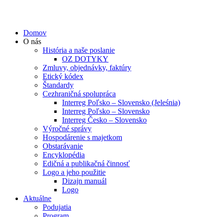
Domov
O nás
História a naše poslanie
OZ DOTYKY
Zmluvy, objednávky, faktúry
Etický kódex
Štandardy
Cezhraničná spolupráca
Interreg Poľsko – Slovensko (Jeleśnia)
Interreg Poľsko – Slovensko
Interreg Česko – Slovensko
Výročné správy
Hospodárenie s majetkom
Obstarávanie
Encyklopédia
Edičná a publikačná činnosť
Logo a jeho použitie
Dizajn manuál
Logo
Aktuálne
Podujatia
Program