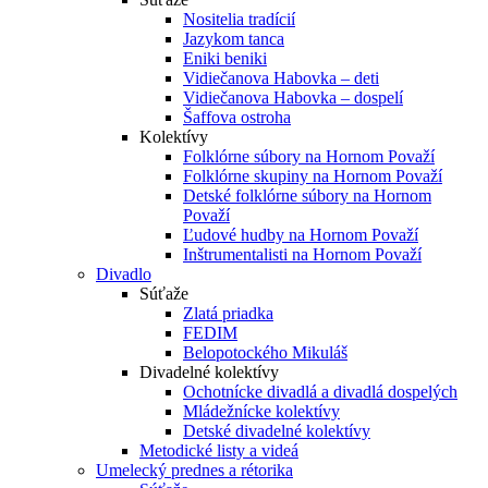
Nositelia tradícií
Jazykom tanca
Eniki beniki
Vidiečanova Habovka – deti
Vidiečanova Habovka – dospelí
Šaffova ostroha
Kolektívy
Folklórne súbory na Hornom Považí
Folklórne skupiny na Hornom Považí
Detské folklórne súbory na Hornom
Považí
Ľudové hudby na Hornom Považí
Inštrumentalisti na Hornom Považí
Divadlo
Súťaže
Zlatá priadka
FEDIM
Belopotockého Mikuláš
Divadelné kolektívy
Ochotnícke divadlá a divadlá dospelých
Mládežnícke kolektívy
Detské divadelné kolektívy
Metodické listy a videá
Umelecký prednes a rétorika