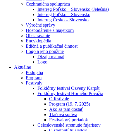
Cezhraničná spolupráca
Interreg Poľsko – Slovensko (Jeleśnia)
Interreg Poľsko – Slovensko
Interreg Česko – Slovensko
Výročné správy
Hospodárenie s majetkom
Obstarávanie
Encyklopédia
Edičná a publikačná činnosť
Logo a jeho použitie
Dizajn manuál
Logo
Aktuálne
Podujatia
Program
Festivaly
Folklórny festival Ozveny Karpát
Folklórny festival Horného Považia
O festivale
Program (19. 7. 2025)
Ako sa tam dostať
Tlačová správa
Festivalový poriadok
Celoslovenské stretnutie fujaristov
O stretnutí fujaristov