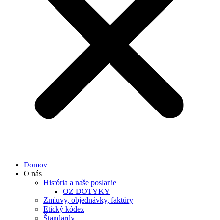
Domov
O nás
História a naše poslanie
OZ DOTYKY
Zmluvy, objednávky, faktúry
Etický kódex
Štandardy