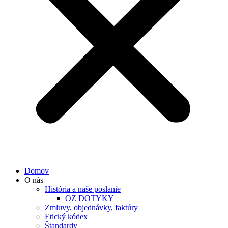
Domov
O nás
História a naše poslanie
OZ DOTYKY
Zmluvy, objednávky, faktúry
Etický kódex
Štandardy