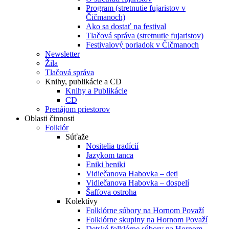
Program (stretnutie fujaristov v
Čičmanoch)
Ako sa dostať na festival
Tlačová správa (stretnutie fujaristov)
Festivalový poriadok v Čičmanoch
Newsletter
Žila
Tlačová správa
Knihy, publikácie a CD
Knihy a Publikácie
CD
Prenájom priestorov
Oblasti činnosti
Folklór
Súťaže
Nositelia tradícií
Jazykom tanca
Eniki beniki
Vidiečanova Habovka – deti
Vidiečanova Habovka – dospelí
Šaffova ostroha
Kolektívy
Folklórne súbory na Hornom Považí
Folklórne skupiny na Hornom Považí
Detské folklórne súbory na Hornom