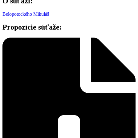
O súťaži:
Belopotockého Mikuláš
Propozície súťaže: