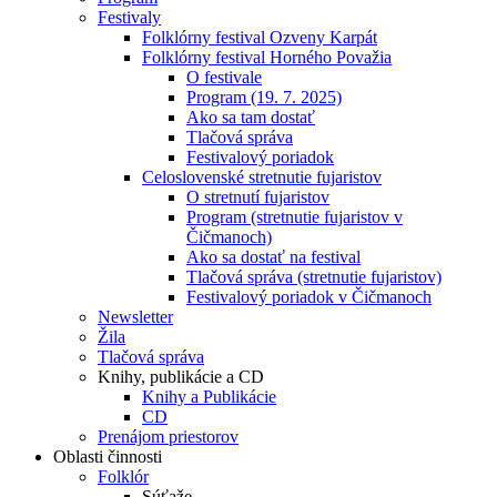
Festivaly
Folklórny festival Ozveny Karpát
Folklórny festival Horného Považia
O festivale
Program (19. 7. 2025)
Ako sa tam dostať
Tlačová správa
Festivalový poriadok
Celoslovenské stretnutie fujaristov
O stretnutí fujaristov
Program (stretnutie fujaristov v
Čičmanoch)
Ako sa dostať na festival
Tlačová správa (stretnutie fujaristov)
Festivalový poriadok v Čičmanoch
Newsletter
Žila
Tlačová správa
Knihy, publikácie a CD
Knihy a Publikácie
CD
Prenájom priestorov
Oblasti činnosti
Folklór
Súťaže