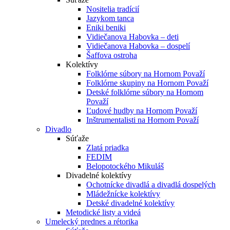
Nositelia tradícií
Jazykom tanca
Eniki beniki
Vidiečanova Habovka – deti
Vidiečanova Habovka – dospelí
Šaffova ostroha
Kolektívy
Folklórne súbory na Hornom Považí
Folklórne skupiny na Hornom Považí
Detské folklórne súbory na Hornom
Považí
Ľudové hudby na Hornom Považí
Inštrumentalisti na Hornom Považí
Divadlo
Súťaže
Zlatá priadka
FEDIM
Belopotockého Mikuláš
Divadelné kolektívy
Ochotnícke divadlá a divadlá dospelých
Mládežnícke kolektívy
Detské divadelné kolektívy
Metodické listy a videá
Umelecký prednes a rétorika