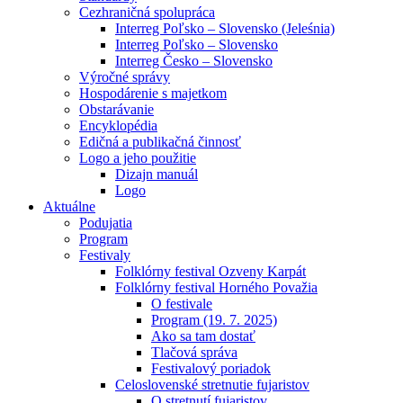
Cezhraničná spolupráca
Interreg Poľsko – Slovensko (Jeleśnia)
Interreg Poľsko – Slovensko
Interreg Česko – Slovensko
Výročné správy
Hospodárenie s majetkom
Obstarávanie
Encyklopédia
Edičná a publikačná činnosť
Logo a jeho použitie
Dizajn manuál
Logo
Aktuálne
Podujatia
Program
Festivaly
Folklórny festival Ozveny Karpát
Folklórny festival Horného Považia
O festivale
Program (19. 7. 2025)
Ako sa tam dostať
Tlačová správa
Festivalový poriadok
Celoslovenské stretnutie fujaristov
O stretnutí fujaristov