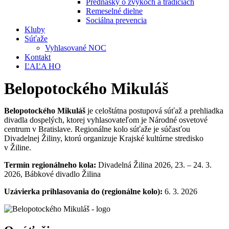
Prednášky o zvykoch a tradíciách
Remeselné dielne
Sociálna prevencia
Kluby
Súťaže
Vyhlasované NOC
Kontakt
ĽAĽA HO
Belopotockého Mikuláš
Belopotockého Mikuláš
je celoštátna postupová súťaž a prehliadka
divadla dospelých, ktorej vyhlasovateľom je Národné osvetové
centrum v Bratislave. Regionálne kolo súťaže je súčasťou
Divadelnej Žiliny, ktorú organizuje Krajské kultúrne stredisko
v Žiline.
Termín regionálneho kola:
Divadelná Žilina 2026, 23. – 24. 3.
2026, Bábkové divadlo Žilina
Uzávierka prihlasovania do (regionálne kolo):
6. 3. 2026