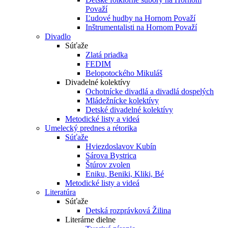
Považí
Ľudové hudby na Hornom Považí
Inštrumentalisti na Hornom Považí
Divadlo
Súťaže
Zlatá priadka
FEDIM
Belopotockého Mikuláš
Divadelné kolektívy
Ochotnícke divadlá a divadlá dospelých
Mládežnícke kolektívy
Detské divadelné kolektívy
Metodické listy a videá
Umelecký prednes a rétorika
Súťaže
Hviezdoslavov Kubín
Sárova Bystrica
Štúrov zvolen
Eniku, Beniki, Kliki, Bé
Metodické listy a videá
Literatúra
Súťaže
Detská rozprávková Žilina
Literárne dielne