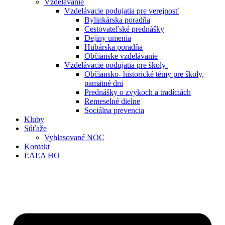
Vzdelávanie
Vzdelávacie podujatia pre verejnosť
Bylinkárska poradňa
Cestovateľské prednášky
Dejiny umenia
Hubárska poradňa
Občianske vzdelávanie
Vzdelávacie podujatia pre školy
Občiansko- historické témy pre školy,
pamätné dni
Prednášky o zvykoch a tradíciách
Remeselné dielne
Sociálna prevencia
Kluby
Súťaže
Vyhlasované NOC
Kontakt
ĽAĽA HO