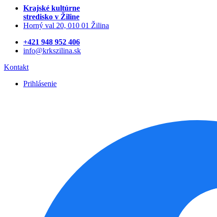
Krajské kultúrne
stredisko
v Žiline
Horný val 20, 010 01 Žilina
+421 948 952 406
info@krkszilina.sk
Kontakt
Prihlásenie