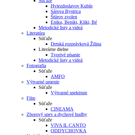
Súťaže
Hviezdoslavov Kubín
Sárova Bystrica
Štúrov zvolen
Eniku, Beniki, Kliki, Bé
Metodické listy a videá
Literatúra
Súťaže
Detská rozprávková Žilina
Literárne dielne
Tvorivé písanie
Metodické listy a videá
Fotografia
Súťaže
AMFO
Výtvarné umenie
Súťaže
Výtvarné spektrum
Film
Súťaže
CINEAMA
Zborový spev a dychové hudby
Súťaže
VIVA IL CANTO
ODDYCHOVKA