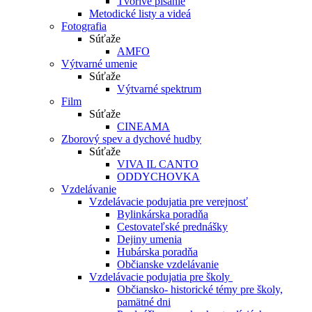
Tvorivé písanie
Metodické listy a videá
Fotografia
Súťaže
AMFO
Výtvarné umenie
Súťaže
Výtvarné spektrum
Film
Súťaže
CINEAMA
Zborový spev a dychové hudby
Súťaže
VIVA IL CANTO
ODDYCHOVKA
Vzdelávanie
Vzdelávacie podujatia pre verejnosť
Bylinkárska poradňa
Cestovateľské prednášky
Dejiny umenia
Hubárska poradňa
Občianske vzdelávanie
Vzdelávacie podujatia pre školy
Občiansko- historické témy pre školy,
pamätné dni