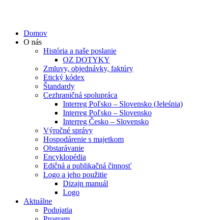
Domov
O nás
História a naše poslanie
OZ DOTYKY
Zmluvy, objednávky, faktúry
Etický kódex
Štandardy
Cezhraničná spolupráca
Interreg Poľsko – Slovensko (Jeleśnia)
Interreg Poľsko – Slovensko
Interreg Česko – Slovensko
Výročné správy
Hospodárenie s majetkom
Obstarávanie
Encyklopédia
Edičná a publikačná činnosť
Logo a jeho použitie
Dizajn manuál
Logo
Aktuálne
Podujatia
Program