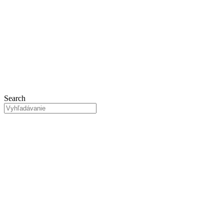
Preskočiť
na
obsah
Search