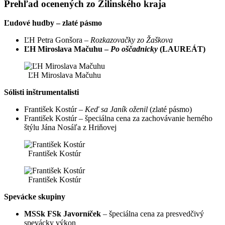
Prehľad ocenených zo Žilinského kraja
Ľudové hudby – zlaté pásmo
ĽH Petra Gonšora –
Rozkazovačky zo Žaškova
ĽH Miroslava Mačuhu –
Po oščadnicky
(LAUREÁT)
ĽH Miroslava Mačuhu
Sólisti inštrumentalisti
František Kostúr –
Keď sa Janík oženil
(zlaté pásmo)
František Kostúr – špeciálna cena za zachovávanie herného
štýlu Jána Nosáľa z Hriňovej
František Kostúr
František Kostúr
Spevácke skupiny
MSSk FSk Javorníček
– špeciálna cena za presvedčivý
spevácky výkon