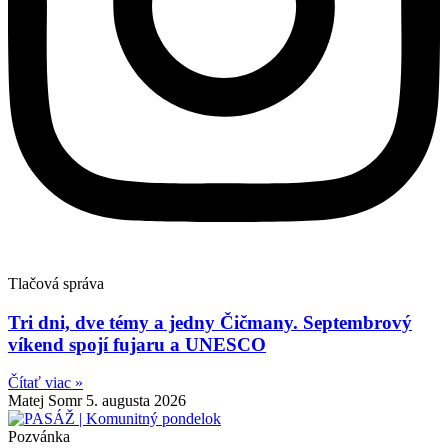
Tlačová správa
Tri dni, dve témy a jedny Čičmany. Septembrový
víkend spojí fujaru a UNESCO
Čítať viac »
Matej Somr
5. augusta 2026
Pozvánka