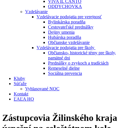
VIVA IL CANTO
ODDYCHOVKA
Vzdelávanie
Vzdelávacie podujatia pre verejnosť
Bylinkárska poradňa
Cestovateľské prednášky
Dejiny umenia
Hubárska poradňa
Občianske vzdelávanie
Vzdelávacie podujatia pre školy
Občiansko- historické témy pre školy,
pamätné dni
Prednášky o zvykoch a tradíciách
Remeselné dielne
Sociálna prevencia
Kluby
Súťaže
Vyhlasované NOC
Kontakt
ĽAĽA HO
Zástupcovia Žilinského kraja