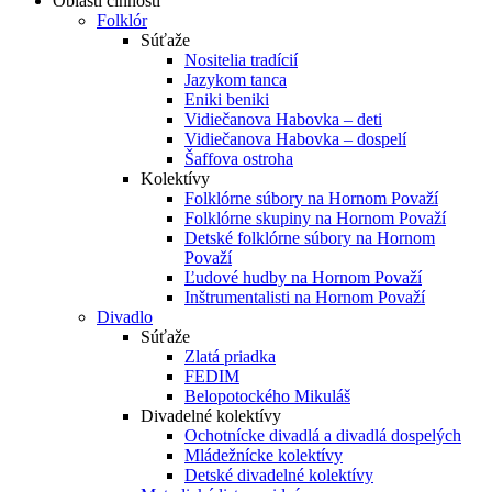
Oblasti činnosti
Folklór
Súťaže
Nositelia tradícií
Jazykom tanca
Eniki beniki
Vidiečanova Habovka – deti
Vidiečanova Habovka – dospelí
Šaffova ostroha
Kolektívy
Folklórne súbory na Hornom Považí
Folklórne skupiny na Hornom Považí
Detské folklórne súbory na Hornom
Považí
Ľudové hudby na Hornom Považí
Inštrumentalisti na Hornom Považí
Divadlo
Súťaže
Zlatá priadka
FEDIM
Belopotockého Mikuláš
Divadelné kolektívy
Ochotnícke divadlá a divadlá dospelých
Mládežnícke kolektívy
Detské divadelné kolektívy