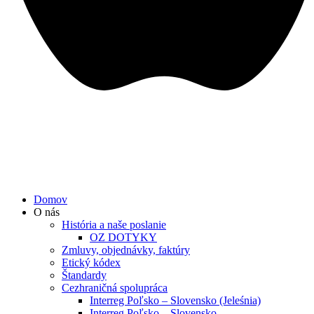
Domov
O nás
História a naše poslanie
OZ DOTYKY
Zmluvy, objednávky, faktúry
Etický kódex
Štandardy
Cezhraničná spolupráca
Interreg Poľsko – Slovensko (Jeleśnia)
Interreg Poľsko – Slovensko