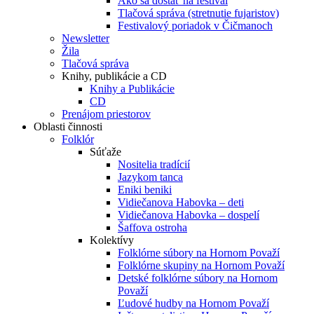
Ako sa dostať na festival
Tlačová správa (stretnutie fujaristov)
Festivalový poriadok v Čičmanoch
Newsletter
Žila
Tlačová správa
Knihy, publikácie a CD
Knihy a Publikácie
CD
Prenájom priestorov
Oblasti činnosti
Folklór
Súťaže
Nositelia tradícií
Jazykom tanca
Eniki beniki
Vidiečanova Habovka – deti
Vidiečanova Habovka – dospelí
Šaffova ostroha
Kolektívy
Folklórne súbory na Hornom Považí
Folklórne skupiny na Hornom Považí
Detské folklórne súbory na Hornom
Považí
Ľudové hudby na Hornom Považí