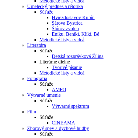
Metodické listy a videá
Umelecký prednes a rétorika
Súťaže
Hviezdoslavov Kubín
Sárova Bystrica
Štúrov zvolen
Eniku, Beniki, Kliki, Bé
Metodické listy a videá
Literatúra
Súťaže
Detská rozprávková Žilina
Literárne dielne
Tvorivé písanie
Metodické listy a videá
Fotografia
Súťaže
AMFO
Výtvarné umenie
Súťaže
Výtvarné spektrum
Film
Súťaže
CINEAMA
Zborový spev a dychové hudby
Súťaže