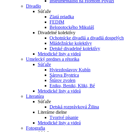
Inštrumentalisti na Hornom Považí
Divadlo
Súťaže
Zlatá priadka
FEDIM
Belopotockého Mikuláš
Divadelné kolektívy
Ochotnícke divadlá a divadlá dospelých
Mládežnícke kolektívy
Detské divadelné kolektívy
Metodické listy a videá
Umelecký prednes a rétorika
Súťaže
Hviezdoslavov Kubín
Sárova Bystrica
Štúrov zvolen
Eniku, Beniki, Kliki, Bé
Metodické listy a videá
Literatúra
Súťaže
Detská rozprávková Žilina
Literárne dielne
Tvorivé písanie
Metodické listy a videá
Fotografia