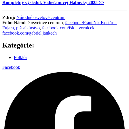
Kompletný výsledok Vidiečanovej Habovky 2025 >>
Zdroj:
Národné osvetové centrum
Foto:
Národné osvetové centrum,
facebook/František Kostúr –
Fujara, píšťalkárstvo
,
facebook.com/fsk.javornicek
,
facebook.com/gabriel.jankech
Kategórie:
Folklór
Facebook