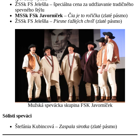
ŽSSk FS Jelešňa – špeciálna cena za udržiavanie tradičného
spevného štýlu
MSSk FSk Javorníček
–
Čia je to roľička
(zlaté pásmo)
ŽSSk FS Jelešňa –
Piesne ťažkých chvíľ
(zlaté pásmo)
Mužská spevácka skupina FSK Javorníček
Sólisti speváci
Štefánia Kubincová –
Zaspala sirotka
(zlaté pásmo)