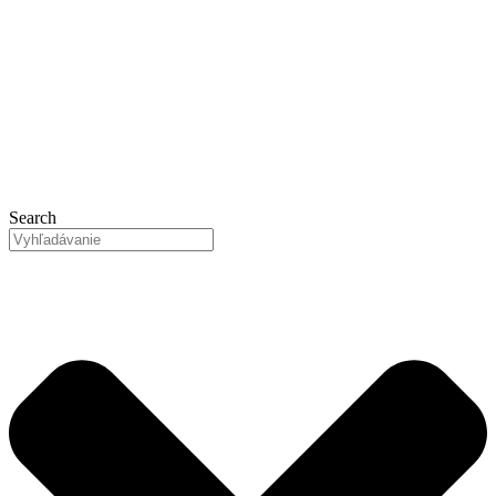
Preskočiť
na
obsah
Search