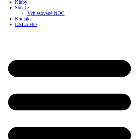
Kluby
Súťaže
Vyhlasované NOC
Kontakt
ĽAĽA HO