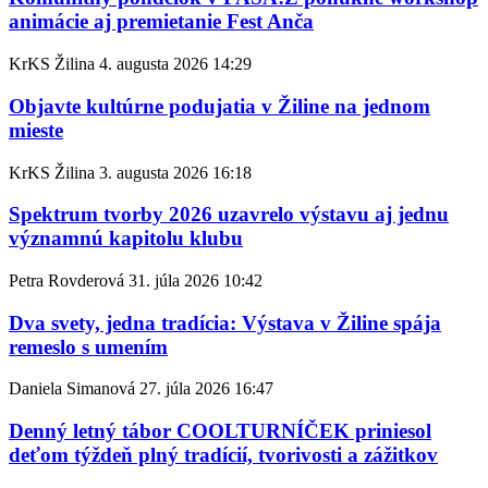
animácie aj premietanie Fest Anča
KrKS Žilina
4. augusta 2026
14:29
Objavte kultúrne podujatia v Žiline na jednom
mieste
KrKS Žilina
3. augusta 2026
16:18
Spektrum tvorby 2026 uzavrelo výstavu aj jednu
významnú kapitolu klubu
Petra Rovderová
31. júla 2026
10:42
Dva svety, jedna tradícia: Výstava v Žiline spája
remeslo s umením
Daniela Simanová
27. júla 2026
16:47
Denný letný tábor COOLTURNÍČEK priniesol
deťom týždeň plný tradícií, tvorivosti a zážitkov