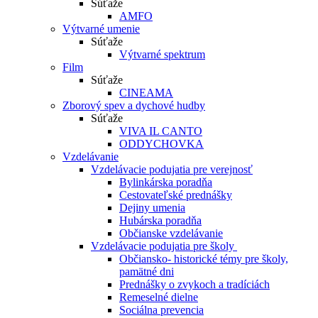
Súťaže
AMFO
Výtvarné umenie
Súťaže
Výtvarné spektrum
Film
Súťaže
CINEAMA
Zborový spev a dychové hudby
Súťaže
VIVA IL CANTO
ODDYCHOVKA
Vzdelávanie
Vzdelávacie podujatia pre verejnosť
Bylinkárska poradňa
Cestovateľské prednášky
Dejiny umenia
Hubárska poradňa
Občianske vzdelávanie
Vzdelávacie podujatia pre školy
Občiansko- historické témy pre školy,
pamätné dni
Prednášky o zvykoch a tradíciách
Remeselné dielne
Sociálna prevencia