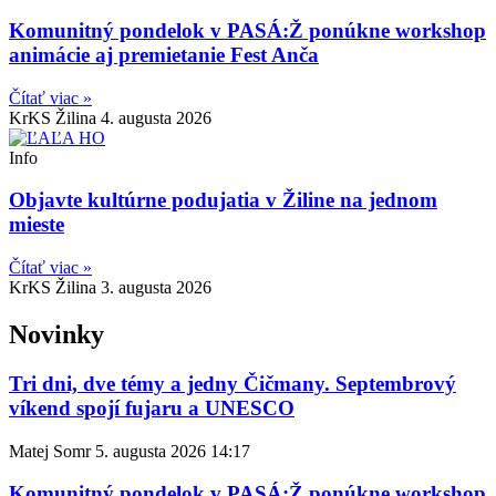
Komunitný pondelok v PASÁ:Ž ponúkne workshop
animácie aj premietanie Fest Anča
Čítať viac »
KrKS Žilina
4. augusta 2026
Info
Objavte kultúrne podujatia v Žiline na jednom
mieste
Čítať viac »
KrKS Žilina
3. augusta 2026
Novinky
Tri dni, dve témy a jedny Čičmany. Septembrový
víkend spojí fujaru a UNESCO
Matej Somr
5. augusta 2026
14:17
Komunitný pondelok v PASÁ:Ž ponúkne workshop