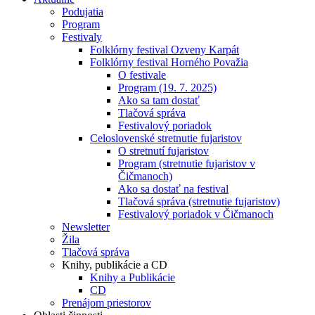
Podujatia
Program
Festivaly
Folklórny festival Ozveny Karpát
Folklórny festival Horného Považia
O festivale
Program (19. 7. 2025)
Ako sa tam dostať
Tlačová správa
Festivalový poriadok
Celoslovenské stretnutie fujaristov
O stretnutí fujaristov
Program (stretnutie fujaristov v
Čičmanoch)
Ako sa dostať na festival
Tlačová správa (stretnutie fujaristov)
Festivalový poriadok v Čičmanoch
Newsletter
Žila
Tlačová správa
Knihy, publikácie a CD
Knihy a Publikácie
CD
Prenájom priestorov