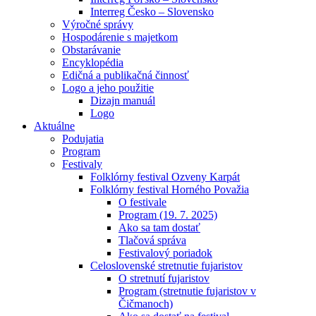
Interreg Česko – Slovensko
Výročné správy
Hospodárenie s majetkom
Obstarávanie
Encyklopédia
Edičná a publikačná činnosť
Logo a jeho použitie
Dizajn manuál
Logo
Aktuálne
Podujatia
Program
Festivaly
Folklórny festival Ozveny Karpát
Folklórny festival Horného Považia
O festivale
Program (19. 7. 2025)
Ako sa tam dostať
Tlačová správa
Festivalový poriadok
Celoslovenské stretnutie fujaristov
O stretnutí fujaristov
Program (stretnutie fujaristov v
Čičmanoch)