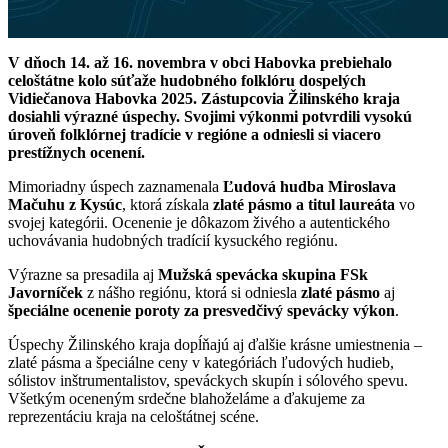
V dňoch 14. až 16. novembra v obci Habovka prebiehalo
celoštátne kolo súťaže hudobného folklóru dospelých
Vidiečanova Habovka 2025. Zástupcovia Žilinského kraja
dosiahli výrazné úspechy. Svojimi výkonmi potvrdili vysokú
úroveň folklórnej tradície v regióne a odniesli si viacero
prestížnych ocenení.
Mimoriadny úspech zaznamenala
Ľudová hudba Miroslava
Mačuhu z Kysúc
, ktorá získala
zlaté pásmo a titul laureáta
vo
svojej kategórii. Ocenenie je dôkazom živého a autentického
uchovávania hudobných tradícií kysuckého regiónu.
Výrazne sa presadila aj
Mužská spevácka skupina FSk
Javorníček
z nášho regiónu, ktorá si odniesla
zlaté pásmo
aj
špeciálne ocenenie poroty za presvedčivý spevácky výkon
.
Úspechy Žilinského kraja dopĺňajú aj ďalšie krásne umiestnenia –
zlaté pásma a špeciálne ceny v kategóriách ľudových hudieb,
sólistov inštrumentalistov, speváckych skupín i sólového spevu.
Všetkým oceneným srdečne blahoželáme a ďakujeme za
reprezentáciu kraja na celoštátnej scéne.