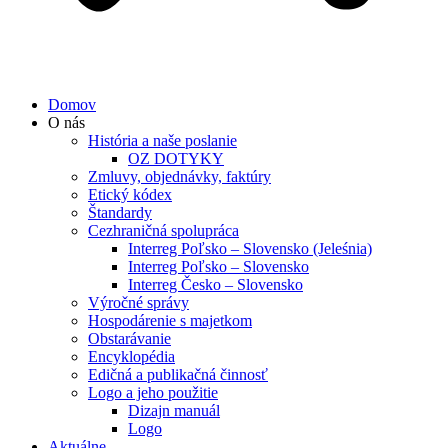
Domov
O nás
História a naše poslanie
OZ DOTYKY
Zmluvy, objednávky, faktúry
Etický kódex
Štandardy
Cezhraničná spolupráca
Interreg Poľsko – Slovensko (Jeleśnia)
Interreg Poľsko – Slovensko
Interreg Česko – Slovensko
Výročné správy
Hospodárenie s majetkom
Obstarávanie
Encyklopédia
Edičná a publikačná činnosť
Logo a jeho použitie
Dizajn manuál
Logo
Aktuálne