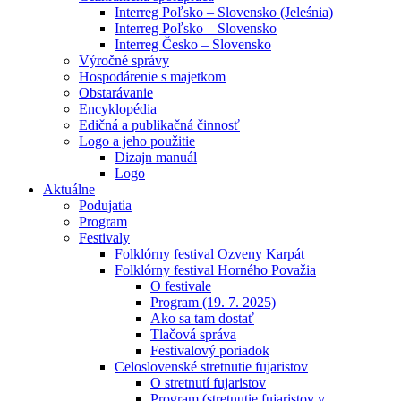
Interreg Poľsko – Slovensko (Jeleśnia)
Interreg Poľsko – Slovensko
Interreg Česko – Slovensko
Výročné správy
Hospodárenie s majetkom
Obstarávanie
Encyklopédia
Edičná a publikačná činnosť
Logo a jeho použitie
Dizajn manuál
Logo
Aktuálne
Podujatia
Program
Festivaly
Folklórny festival Ozveny Karpát
Folklórny festival Horného Považia
O festivale
Program (19. 7. 2025)
Ako sa tam dostať
Tlačová správa
Festivalový poriadok
Celoslovenské stretnutie fujaristov
O stretnutí fujaristov
Program (stretnutie fujaristov v