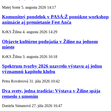
Matej Somr
5. augusta 2026
14:17
Komunitný pondelok v PASÁ:Ž ponúkne workshop
animácie aj premietanie Fest Anča
KrKS Žilina
4. augusta 2026
14:29
Objavte kultúrne podujatia v Žiline na jednom
mieste
KrKS Žilina
3. augusta 2026
16:18
Spektrum tvorby 2026 uzavrelo výstavu aj jednu
významnú kapitolu klubu
Petra Rovderová
31. júla 2026
10:42
Dva svety, jedna tradícia: Výstava v Žiline spája
remeslo s umením
Daniela Simanová
27. júla 2026
16:47