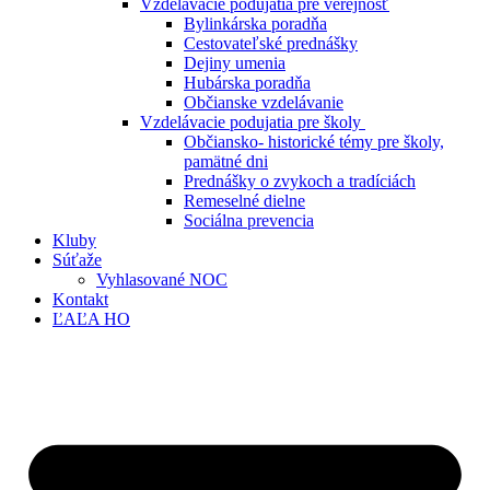
Vzdelávacie podujatia pre verejnosť
Bylinkárska poradňa
Cestovateľské prednášky
Dejiny umenia
Hubárska poradňa
Občianske vzdelávanie
Vzdelávacie podujatia pre školy
Občiansko- historické témy pre školy,
pamätné dni
Prednášky o zvykoch a tradíciách
Remeselné dielne
Sociálna prevencia
Kluby
Súťaže
Vyhlasované NOC
Kontakt
ĽAĽA HO