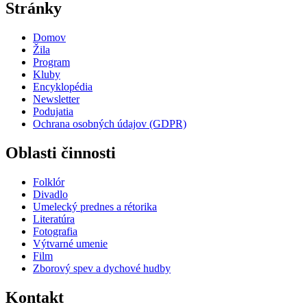
Stránky
Domov
Žila
Program
Kluby
Encyklopédia
Newsletter
Podujatia
Ochrana osobných údajov (GDPR)
Oblasti činnosti
Folklór
Divadlo
Umelecký prednes a rétorika
Literatúra
Fotografia
Výtvarné umenie
Film
Zborový spev a dychové hudby
Kontakt