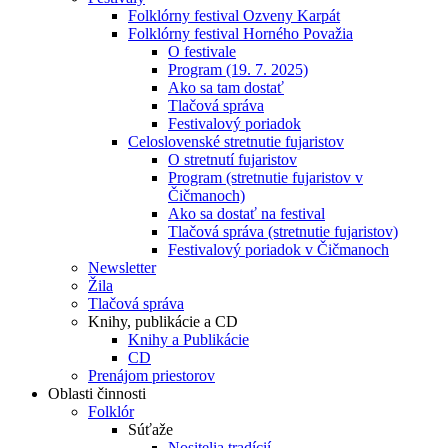
Folklórny festival Ozveny Karpát
Folklórny festival Horného Považia
O festivale
Program (19. 7. 2025)
Ako sa tam dostať
Tlačová správa
Festivalový poriadok
Celoslovenské stretnutie fujaristov
O stretnutí fujaristov
Program (stretnutie fujaristov v
Čičmanoch)
Ako sa dostať na festival
Tlačová správa (stretnutie fujaristov)
Festivalový poriadok v Čičmanoch
Newsletter
Žila
Tlačová správa
Knihy, publikácie a CD
Knihy a Publikácie
CD
Prenájom priestorov
Oblasti činnosti
Folklór
Súťaže
Nositelia tradícií