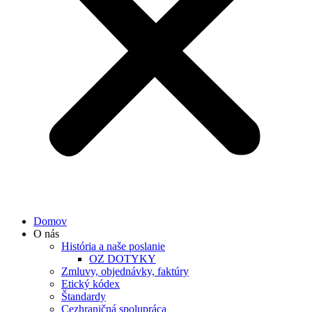
Domov
O nás
História a naše poslanie
OZ DOTYKY
Zmluvy, objednávky, faktúry
Etický kódex
Štandardy
Cezhraničná spolupráca