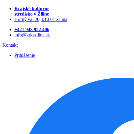
Krajské kultúrne
stredisko
v Žiline
Horný val 20, 010 01 Žilina
+421 948 952 406
info@krkszilina.sk
Kontakt
Prihlásenie