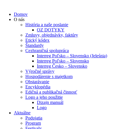
Domov
O nás
História a naše poslanie
OZ DOTYKY
Zmluvy, objednávky, faktúry
Etický kódex
Štandardy
Cezhraničná spolupráca
Interreg Poľsko – Slovensko (Jeleśnia)
Interreg Poľsko – Slovensko
Interreg Česko – Slovensko
Výročné správy
Hospodárenie s majetkom
Obstarávanie
Encyklopédia
Edičná a publikačná činnosť
Logo a jeho použitie
Dizajn manuál
Logo
Aktuálne
Podujatia
Program
Festivaly