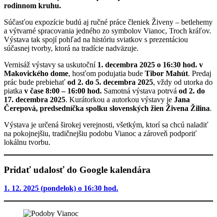
rodinnom kruhu.
Súčasťou expozície budú aj ručné práce členiek Živeny – betlehemy
a výtvarné spracovania jedného zo symbolov Vianoc, Troch kráľov.
Výstava tak spojí pohľad na históriu sviatkov s prezentáciou
súčasnej tvorby, ktorá na tradície nadväzuje.
Vernisáž výstavy sa uskutoční
1. decembra 2025 o 16:30 hod. v
Makovického dome
, hosťom podujatia bude
Tibor Mahút
. Predaj
prác bude prebiehať
od 2. do 5. decembra 2025
, vždy od utorka do
piatka
v čase 8:00 – 16:00 hod.
Samotná výstava potrvá
od 2. do
17. decembra 2025
. Kurátorkou a autorkou výstavy je
Jana
Čerepová, predsedníčka spolku slovenských žien Živena Žilina
.
Výstava je určená širokej verejnosti, všetkým, ktorí sa chcú naladiť
na pokojnejšiu, tradičnejšiu podobu Vianoc a zároveň podporiť
lokálnu tvorbu.
Pridať udalosť do Google kalendára
1. 12. 2025 (pondelok) o 16:30 hod.