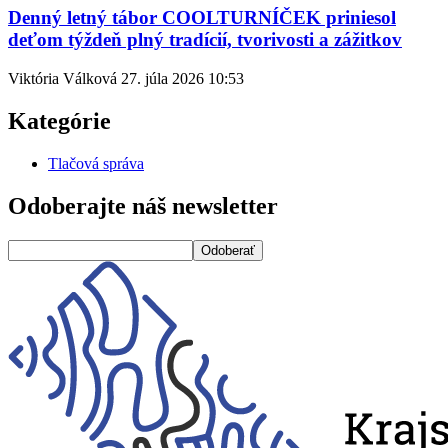
Denný letný tábor COOLTURNÍČEK priniesol
deťom týždeň plný tradícií, tvorivosti a zážitkov
Viktória Válková
27. júla 2026
10:53
Kategórie
Tlačová správa
Odoberajte náš newsletter