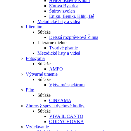
Hviezdoslavov Kubín
Sárova Bystrica
Štúrov zvolen
Eniku, Beniki, Kliki, Bé
Metodické listy a videá
Literatúra
Súťaže
Detská rozprávková Žilina
Literárne dielne
Tvorivé písanie
Metodické listy a videá
Fotografia
Súťaže
AMFO
Výtvarné umenie
Súťaže
Výtvarné spektrum
Film
Súťaže
CINEAMA
Zborový spev a dychové hudby
Súťaže
VIVA IL CANTO
ODDYCHOVKA
Vzdelávanie