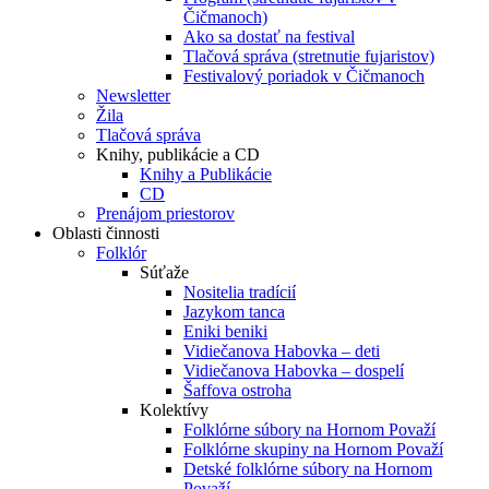
Čičmanoch)
Ako sa dostať na festival
Tlačová správa (stretnutie fujaristov)
Festivalový poriadok v Čičmanoch
Newsletter
Žila
Tlačová správa
Knihy, publikácie a CD
Knihy a Publikácie
CD
Prenájom priestorov
Oblasti činnosti
Folklór
Súťaže
Nositelia tradícií
Jazykom tanca
Eniki beniki
Vidiečanova Habovka – deti
Vidiečanova Habovka – dospelí
Šaffova ostroha
Kolektívy
Folklórne súbory na Hornom Považí
Folklórne skupiny na Hornom Považí
Detské folklórne súbory na Hornom
Považí