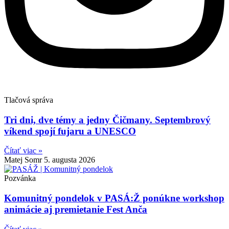
Tlačová správa
Tri dni, dve témy a jedny Čičmany. Septembrový
víkend spojí fujaru a UNESCO
Čítať viac »
Matej Somr
5. augusta 2026
Pozvánka
Komunitný pondelok v PASÁ:Ž ponúkne workshop
animácie aj premietanie Fest Anča