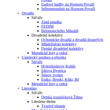
Ľudové hudby na Hornom Považí
Inštrumentalisti na Hornom Považí
Divadlo
Súťaže
Zlatá priadka
FEDIM
Belopotockého Mikuláš
Divadelné kolektívy
Ochotnícke divadlá a divadlá dospelých
Mládežnícke kolektívy
Detské divadelné kolektívy
Metodické listy a videá
Umelecký prednes a rétorika
Súťaže
Hviezdoslavov Kubín
Sárova Bystrica
Štúrov zvolen
Eniku, Beniki, Kliki, Bé
Metodické listy a videá
Literatúra
Súťaže
Detská rozprávková Žilina
Literárne dielne
Tvorivé písanie