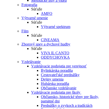
Metodické listy a videá
Fotografia
Súťaže
AMFO
Výtvarné umenie
Súťaže
Výtvarné spektrum
Film
Súťaže
CINEAMA
Zborový spev a dychové hudby
Súťaže
VIVA IL CANTO
ODDYCHOVKA
Vzdelávanie
Vzdelávacie podujatia pre verejnosť
Bylinkárska poradňa
Cestovateľské prednášky
Dejiny umenia
Hubárska poradňa
Občianske vzdelávanie
Vzdelávacie podujatia pre školy
Občiansko- historické témy pre školy,
pamätné dni
Prednášky o zvykoch a tradíciách