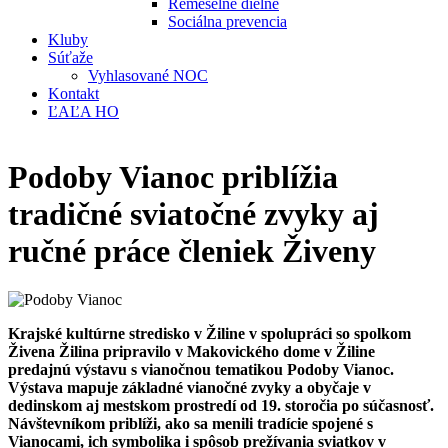
Remeselné dielne
Sociálna prevencia
Kluby
Súťaže
Vyhlasované NOC
Kontakt
ĽAĽA HO
Podoby Vianoc priblížia
tradičné sviatočné zvyky aj
ručné práce členiek Živeny
Krajské kultúrne stredisko v Žiline v spolupráci so spolkom
Živena Žilina pripravilo v Makovického dome v Žiline
predajnú výstavu s vianočnou tematikou Podoby Vianoc.
Výstava mapuje základné vianočné zvyky a obyčaje v
dedinskom aj mestskom prostredí od 19. storočia po súčasnosť.
Návštevníkom priblíži, ako sa menili tradície spojené s
Vianocami, ich symbolika i spôsob prežívania sviatkov v