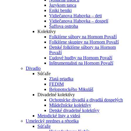
Jazykom tanca
Eniki beniki
Vidiečanova Habovka – deti
Vidiečanova Habovka – dospelí
Šaffova ostroha
Kolektívy
Folklórne súbory na Hornom Považí
Folklórne skupiny na Hornom Považí
Detské folklórne súbory na Hornom
Považí
Ľudové hudby na Hornom Považí
Inštrumentalisti na Hornom Považí
Divadlo
Súťaže
Zlatá priadka
FEDIM
Belopotockého Mikuláš
Divadelné kolektívy
Ochotnícke divadlá a divadlá dospelých
Mládežnícke kolektívy
Detské divadelné kolektívy
Metodické listy a videá
Umelecký prednes a rétorika
Súťaže