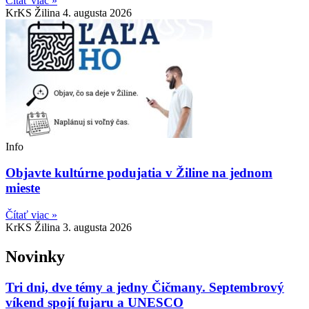
Čítať viac »
KrKS Žilina
4. augusta 2026
Info
Objavte kultúrne podujatia v Žiline na jednom
mieste
Čítať viac »
KrKS Žilina
3. augusta 2026
Novinky
Tri dni, dve témy a jedny Čičmany. Septembrový
víkend spojí fujaru a UNESCO