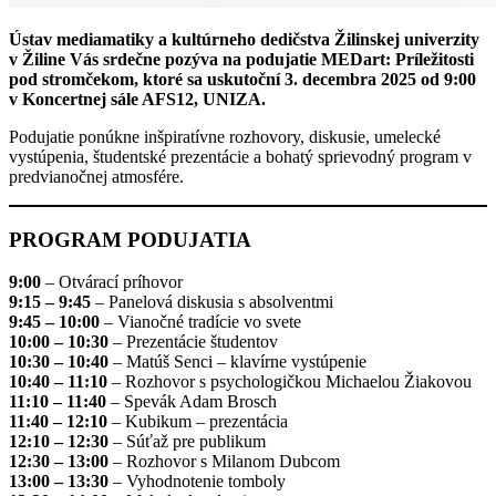
Ústav mediamatiky a kultúrneho dedičstva Žilinskej univerzity
v Žiline Vás srdečne pozýva na podujatie MEDart: Príležitosti
pod stromčekom, ktoré sa uskutoční 3. decembra 2025 od 9:00
v Koncertnej sále AFS12, UNIZA.
Podujatie ponúkne inšpiratívne rozhovory, diskusie, umelecké
vystúpenia, študentské prezentácie a bohatý sprievodný program v
predvianočnej atmosfére.
PROGRAM PODUJATIA
9:00
– Otvárací príhovor
9:15 – 9:45
– Panelová diskusia s absolventmi
9:45 – 10:00
– Vianočné tradície vo svete
10:00 – 10:30
– Prezentácie študentov
10:30 – 10:40
– Matúš Senci – klavírne vystúpenie
10:40 – 11:10
– Rozhovor s psychologičkou Michaelou Žiakovou
11:10 – 11:40
– Spevák Adam Brosch
11:40 – 12:10
– Kubikum – prezentácia
12:10 – 12:30
– Súťaž pre publikum
12:30 – 13:00
– Rozhovor s Milanom Dubcom
13:00 – 13:30
– Vyhodnotenie tomboly