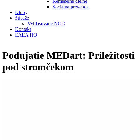
Remeselné dielne
Sociálna prevencia
Kluby
Súťaže
Vyhlasované NOC
Kontakt
ĽAĽA HO
Podujatie MEDart: Príležitosti
pod stromčekom