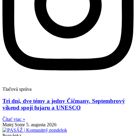
Tlačová správa
Tri dni, dve témy a jedny Čičmany. Septembrový
víkend spojí fujaru a UNESCO
Čítať viac »
Matej Somr
5. augusta 2026
Pozvánka