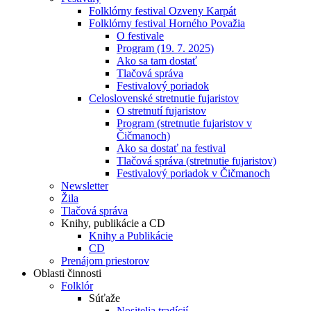
Folklórny festival Ozveny Karpát
Folklórny festival Horného Považia
O festivale
Program (19. 7. 2025)
Ako sa tam dostať
Tlačová správa
Festivalový poriadok
Celoslovenské stretnutie fujaristov
O stretnutí fujaristov
Program (stretnutie fujaristov v
Čičmanoch)
Ako sa dostať na festival
Tlačová správa (stretnutie fujaristov)
Festivalový poriadok v Čičmanoch
Newsletter
Žila
Tlačová správa
Knihy, publikácie a CD
Knihy a Publikácie
CD
Prenájom priestorov
Oblasti činnosti
Folklór
Súťaže
Nositelia tradícií