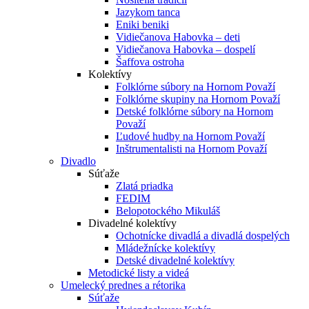
Jazykom tanca
Eniki beniki
Vidiečanova Habovka – deti
Vidiečanova Habovka – dospelí
Šaffova ostroha
Kolektívy
Folklórne súbory na Hornom Považí
Folklórne skupiny na Hornom Považí
Detské folklórne súbory na Hornom
Považí
Ľudové hudby na Hornom Považí
Inštrumentalisti na Hornom Považí
Divadlo
Súťaže
Zlatá priadka
FEDIM
Belopotockého Mikuláš
Divadelné kolektívy
Ochotnícke divadlá a divadlá dospelých
Mládežnícke kolektívy
Detské divadelné kolektívy
Metodické listy a videá
Umelecký prednes a rétorika
Súťaže