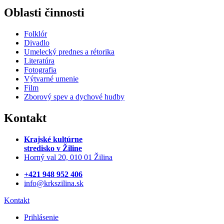
Oblasti činnosti
Folklór
Divadlo
Umelecký prednes a rétorika
Literatúra
Fotografia
Výtvarné umenie
Film
Zborový spev a dychové hudby
Kontakt
Krajské kultúrne
stredisko
v Žiline
Horný val 20, 010 01 Žilina
+421 948 952 406
info@krkszilina.sk
Kontakt
Prihlásenie