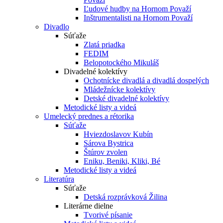
Ľudové hudby na Hornom Považí
Inštrumentalisti na Hornom Považí
Divadlo
Súťaže
Zlatá priadka
FEDIM
Belopotockého Mikuláš
Divadelné kolektívy
Ochotnícke divadlá a divadlá dospelých
Mládežnícke kolektívy
Detské divadelné kolektívy
Metodické listy a videá
Umelecký prednes a rétorika
Súťaže
Hviezdoslavov Kubín
Sárova Bystrica
Štúrov zvolen
Eniku, Beniki, Kliki, Bé
Metodické listy a videá
Literatúra
Súťaže
Detská rozprávková Žilina
Literárne dielne
Tvorivé písanie