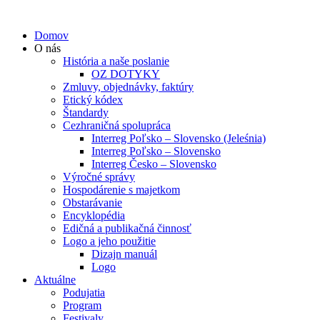
Domov
O nás
História a naše poslanie
OZ DOTYKY
Zmluvy, objednávky, faktúry
Etický kódex
Štandardy
Cezhraničná spolupráca
Interreg Poľsko – Slovensko (Jeleśnia)
Interreg Poľsko – Slovensko
Interreg Česko – Slovensko
Výročné správy
Hospodárenie s majetkom
Obstarávanie
Encyklopédia
Edičná a publikačná činnosť
Logo a jeho použitie
Dizajn manuál
Logo
Aktuálne
Podujatia
Program
Festivaly