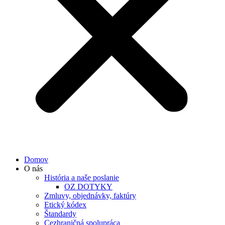
Domov
O nás
História a naše poslanie
OZ DOTYKY
Zmluvy, objednávky, faktúry
Etický kódex
Štandardy
Cezhraničná spolupráca