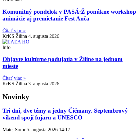
Komunitný pondelok v PASÁ:Ž ponúkne workshop
animácie aj premietanie Fest Anča
Čítať viac »
KrKS Žilina
4. augusta 2026
Info
Objavte kultúrne podujatia v Žiline na jednom
mieste
Čítať viac »
KrKS Žilina
3. augusta 2026
Novinky
Tri dni, dve témy a jedny Čičmany. Septembrový
víkend spojí fujaru a UNESCO
Matej Somr
5. augusta 2026
14:17