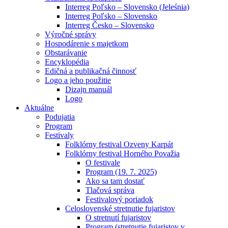
Interreg Poľsko – Slovensko (Jeleśnia)
Interreg Poľsko – Slovensko
Interreg Česko – Slovensko
Výročné správy
Hospodárenie s majetkom
Obstarávanie
Encyklopédia
Edičná a publikačná činnosť
Logo a jeho použitie
Dizajn manuál
Logo
Aktuálne
Podujatia
Program
Festivaly
Folklórny festival Ozveny Karpát
Folklórny festival Horného Považia
O festivale
Program (19. 7. 2025)
Ako sa tam dostať
Tlačová správa
Festivalový poriadok
Celoslovenské stretnutie fujaristov
O stretnutí fujaristov
Program (stretnutie fujaristov v