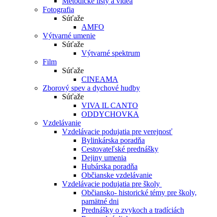
Metodické listy a videá
Fotografia
Súťaže
AMFO
Výtvarné umenie
Súťaže
Výtvarné spektrum
Film
Súťaže
CINEAMA
Zborový spev a dychové hudby
Súťaže
VIVA IL CANTO
ODDYCHOVKA
Vzdelávanie
Vzdelávacie podujatia pre verejnosť
Bylinkárska poradňa
Cestovateľské prednášky
Dejiny umenia
Hubárska poradňa
Občianske vzdelávanie
Vzdelávacie podujatia pre školy
Občiansko- historické témy pre školy,
pamätné dni
Prednášky o zvykoch a tradíciách