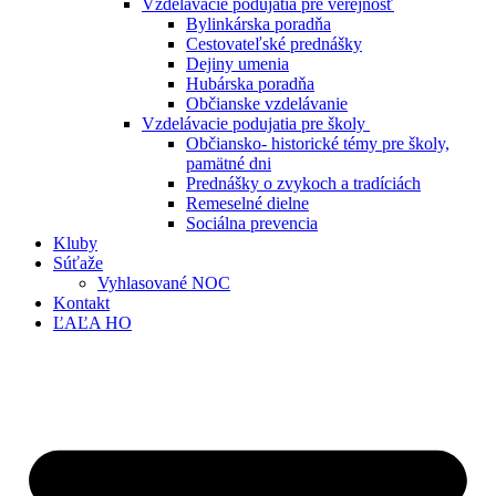
Vzdelávacie podujatia pre verejnosť
Bylinkárska poradňa
Cestovateľské prednášky
Dejiny umenia
Hubárska poradňa
Občianske vzdelávanie
Vzdelávacie podujatia pre školy
Občiansko- historické témy pre školy,
pamätné dni
Prednášky o zvykoch a tradíciách
Remeselné dielne
Sociálna prevencia
Kluby
Súťaže
Vyhlasované NOC
Kontakt
ĽAĽA HO