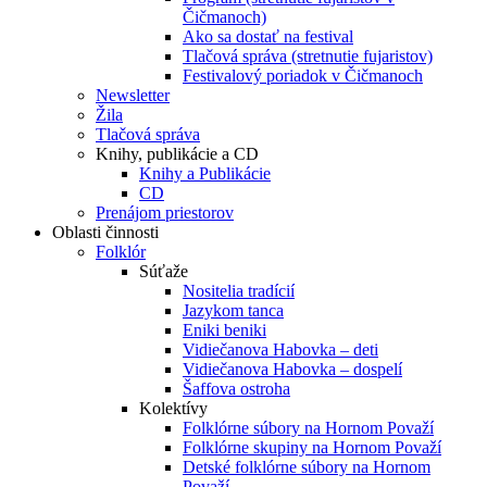
Čičmanoch)
Ako sa dostať na festival
Tlačová správa (stretnutie fujaristov)
Festivalový poriadok v Čičmanoch
Newsletter
Žila
Tlačová správa
Knihy, publikácie a CD
Knihy a Publikácie
CD
Prenájom priestorov
Oblasti činnosti
Folklór
Súťaže
Nositelia tradícií
Jazykom tanca
Eniki beniki
Vidiečanova Habovka – deti
Vidiečanova Habovka – dospelí
Šaffova ostroha
Kolektívy
Folklórne súbory na Hornom Považí
Folklórne skupiny na Hornom Považí
Detské folklórne súbory na Hornom
Považí