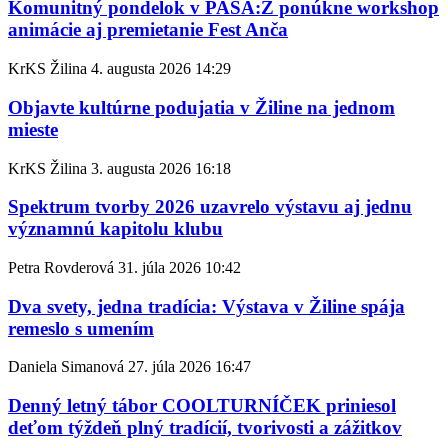
Komunitný pondelok v PASÁ:Ž ponúkne workshop
animácie aj premietanie Fest Anča
KrKS Žilina
4. augusta 2026
14:29
Objavte kultúrne podujatia v Žiline na jednom
mieste
KrKS Žilina
3. augusta 2026
16:18
Spektrum tvorby 2026 uzavrelo výstavu aj jednu
významnú kapitolu klubu
Petra Rovderová
31. júla 2026
10:42
Dva svety, jedna tradícia: Výstava v Žiline spája
remeslo s umením
Daniela Simanová
27. júla 2026
16:47
Denný letný tábor COOLTURNÍČEK priniesol
deťom týždeň plný tradícií, tvorivosti a zážitkov