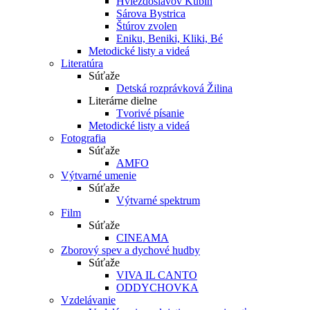
Hviezdoslavov Kubín
Sárova Bystrica
Štúrov zvolen
Eniku, Beniki, Kliki, Bé
Metodické listy a videá
Literatúra
Súťaže
Detská rozprávková Žilina
Literárne dielne
Tvorivé písanie
Metodické listy a videá
Fotografia
Súťaže
AMFO
Výtvarné umenie
Súťaže
Výtvarné spektrum
Film
Súťaže
CINEAMA
Zborový spev a dychové hudby
Súťaže
VIVA IL CANTO
ODDYCHOVKA
Vzdelávanie