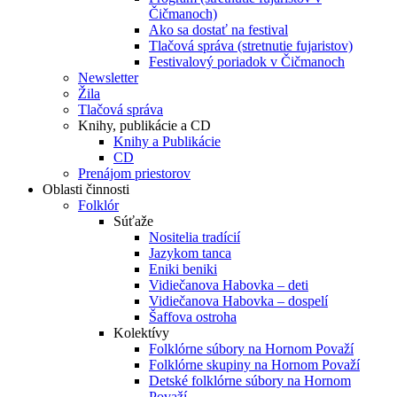
Čičmanoch)
Ako sa dostať na festival
Tlačová správa (stretnutie fujaristov)
Festivalový poriadok v Čičmanoch
Newsletter
Žila
Tlačová správa
Knihy, publikácie a CD
Knihy a Publikácie
CD
Prenájom priestorov
Oblasti činnosti
Folklór
Súťaže
Nositelia tradícií
Jazykom tanca
Eniki beniki
Vidiečanova Habovka – deti
Vidiečanova Habovka – dospelí
Šaffova ostroha
Kolektívy
Folklórne súbory na Hornom Považí
Folklórne skupiny na Hornom Považí
Detské folklórne súbory na Hornom
Považí