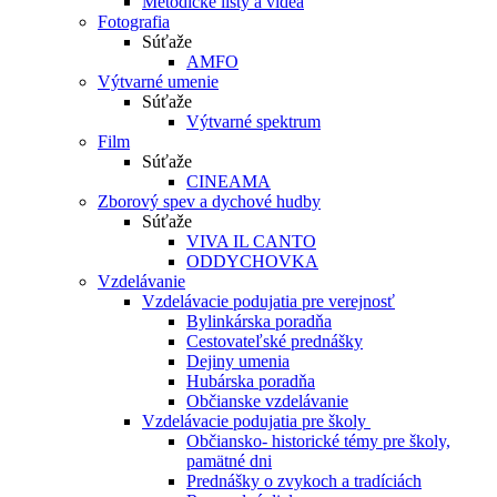
Metodické listy a videá
Fotografia
Súťaže
AMFO
Výtvarné umenie
Súťaže
Výtvarné spektrum
Film
Súťaže
CINEAMA
Zborový spev a dychové hudby
Súťaže
VIVA IL CANTO
ODDYCHOVKA
Vzdelávanie
Vzdelávacie podujatia pre verejnosť
Bylinkárska poradňa
Cestovateľské prednášky
Dejiny umenia
Hubárska poradňa
Občianske vzdelávanie
Vzdelávacie podujatia pre školy
Občiansko- historické témy pre školy,
pamätné dni
Prednášky o zvykoch a tradíciách