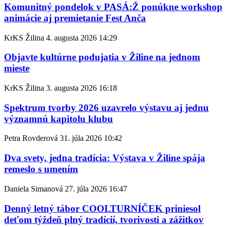
Komunitný pondelok v PASÁ:Ž ponúkne workshop
animácie aj premietanie Fest Anča
KrKS Žilina
4. augusta 2026
14:29
Objavte kultúrne podujatia v Žiline na jednom
mieste
KrKS Žilina
3. augusta 2026
16:18
Spektrum tvorby 2026 uzavrelo výstavu aj jednu
významnú kapitolu klubu
Petra Rovderová
31. júla 2026
10:42
Dva svety, jedna tradícia: Výstava v Žiline spája
remeslo s umením
Daniela Simanová
27. júla 2026
16:47
Denný letný tábor COOLTURNÍČEK priniesol
deťom týždeň plný tradícií, tvorivosti a zážitkov