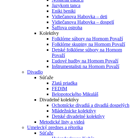
Jazykom tanca
Eniki beniki
Vidiečanova Habovka – deti
Vidiečanova Habovka – dospelí
Šaffova ostroha
Kolektívy
Folklórne súbory na Hornom Považí
Folklórne skupiny na Hornom Považí
Detské folklórne súbory na Hornom
Považí
Ľudové hudby na Hornom Považí
Inštrumentalisti na Hornom Považí
Divadlo
Súťaže
Zlatá priadka
FEDIM
Belopotockého Mikuláš
Divadelné kolektívy
Ochotnícke divadlá a divadlá dospelých
Mládežnícke kolektívy
Detské divadelné kolektívy
Metodické listy a videá
Umelecký prednes a rétorika
Súťaže