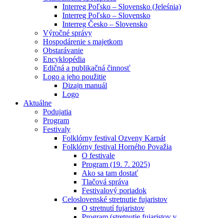
Interreg Poľsko – Slovensko (Jeleśnia)
Interreg Poľsko – Slovensko
Interreg Česko – Slovensko
Výročné správy
Hospodárenie s majetkom
Obstarávanie
Encyklopédia
Edičná a publikačná činnosť
Logo a jeho použitie
Dizajn manuál
Logo
Aktuálne
Podujatia
Program
Festivaly
Folklórny festival Ozveny Karpát
Folklórny festival Horného Považia
O festivale
Program (19. 7. 2025)
Ako sa tam dostať
Tlačová správa
Festivalový poriadok
Celoslovenské stretnutie fujaristov
O stretnutí fujaristov
Program (stretnutie fujaristov v