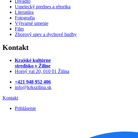
Divadlo
Umelecký prednes a rétorika
Literatúra
Fotografia
Výtvarné umenie
Film
Zborový spev a dychové hudby
Kontakt
Krajské kultúrne
stredisko
v Žiline
Horný val 20, 010 01 Žilina
+421 948 952 406
info@krkszilina.sk
Kontakt
Prihlásenie