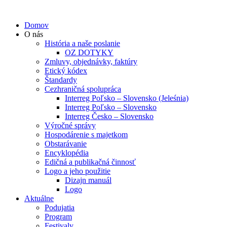
Domov
O nás
História a naše poslanie
OZ DOTYKY
Zmluvy, objednávky, faktúry
Etický kódex
Štandardy
Cezhraničná spolupráca
Interreg Poľsko – Slovensko (Jeleśnia)
Interreg Poľsko – Slovensko
Interreg Česko – Slovensko
Výročné správy
Hospodárenie s majetkom
Obstarávanie
Encyklopédia
Edičná a publikačná činnosť
Logo a jeho použitie
Dizajn manuál
Logo
Aktuálne
Podujatia
Program
Festivaly