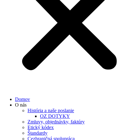
Domov
O nás
História a naše poslanie
OZ DOTYKY
Zmluvy, objednávky, faktúry
Etický kódex
Štandardy
Cezhraničná spolupráca