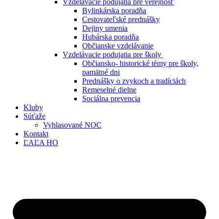
Vzdelávacie podujatia pre verejnosť
Bylinkárska poradňa
Cestovateľské prednášky
Dejiny umenia
Hubárska poradňa
Občianske vzdelávanie
Vzdelávacie podujatia pre školy
Občiansko- historické témy pre školy,
pamätné dni
Prednášky o zvykoch a tradíciách
Remeselné dielne
Sociálna prevencia
Kluby
Súťaže
Vyhlasované NOC
Kontakt
ĽAĽA HO