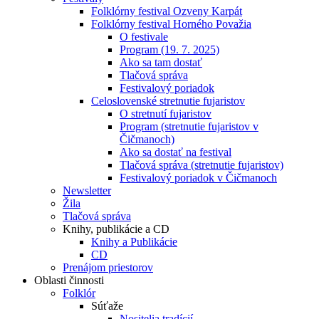
Folklórny festival Ozveny Karpát
Folklórny festival Horného Považia
O festivale
Program (19. 7. 2025)
Ako sa tam dostať
Tlačová správa
Festivalový poriadok
Celoslovenské stretnutie fujaristov
O stretnutí fujaristov
Program (stretnutie fujaristov v
Čičmanoch)
Ako sa dostať na festival
Tlačová správa (stretnutie fujaristov)
Festivalový poriadok v Čičmanoch
Newsletter
Žila
Tlačová správa
Knihy, publikácie a CD
Knihy a Publikácie
CD
Prenájom priestorov
Oblasti činnosti
Folklór
Súťaže
Nositelia tradícií