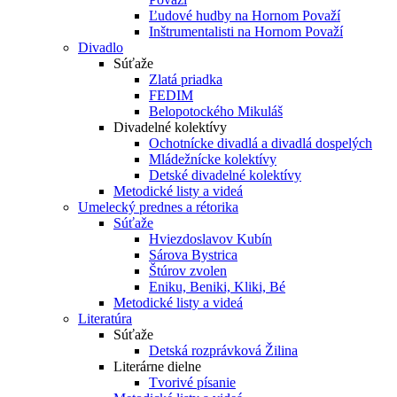
Ľudové hudby na Hornom Považí
Inštrumentalisti na Hornom Považí
Divadlo
Súťaže
Zlatá priadka
FEDIM
Belopotockého Mikuláš
Divadelné kolektívy
Ochotnícke divadlá a divadlá dospelých
Mládežnícke kolektívy
Detské divadelné kolektívy
Metodické listy a videá
Umelecký prednes a rétorika
Súťaže
Hviezdoslavov Kubín
Sárova Bystrica
Štúrov zvolen
Eniku, Beniki, Kliki, Bé
Metodické listy a videá
Literatúra
Súťaže
Detská rozprávková Žilina
Literárne dielne
Tvorivé písanie