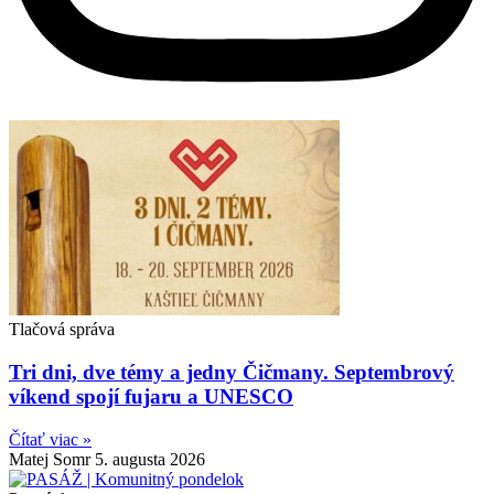
Tlačová správa
Tri dni, dve témy a jedny Čičmany. Septembrový
víkend spojí fujaru a UNESCO
Čítať viac »
Matej Somr
5. augusta 2026