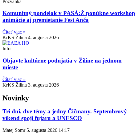
Pozvánka
Komunitný pondelok v PASÁ:Ž ponúkne workshop
animácie aj premietanie Fest Anča
Čítať viac »
KrKS Žilina
4. augusta 2026
Info
Objavte kultúrne podujatia v Žiline na jednom
mieste
Čítať viac »
KrKS Žilina
3. augusta 2026
Novinky
Tri dni, dve témy a jedny Čičmany. Septembrový
víkend spojí fujaru a UNESCO
Matej Somr
5. augusta 2026
14:17