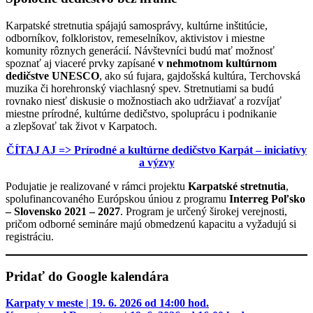
Karpatské stretnutia spájajú samosprávy, kultúrne inštitúcie,
odborníkov, folkloristov, remeselníkov, aktivistov i miestne
komunity rôznych generácií. Návštevníci budú mať možnosť
spoznať aj viaceré prvky zapísané
v nehmotnom kultúrnom
dedičstve UNESCO
, ako sú fujara, gajdošská kultúra, Terchovská
muzika či horehronský viachlasný spev. Stretnutiami sa budú
rovnako niesť diskusie o možnostiach ako udržiavať a rozvíjať
miestne prírodné, kultúrne dedičstvo, spoluprácu i podnikanie
a zlepšovať tak život v Karpatoch.
ČÍTAJ AJ => Prírodné a kultúrne dedičstvo Karpát – iniciatívy
a výzvy
Podujatie je realizované v rámci projektu
Karpatské stretnutia
,
spolufinancovaného Európskou úniou z programu
Interreg Poľsko
– Slovensko 2021 – 2027
. Program je určený širokej verejnosti,
pričom odborné semináre majú obmedzenú kapacitu a vyžadujú si
registráciu.
Pridať do Google kalendára
Karpaty v meste | 19. 6. 2026 od 14:00 hod.