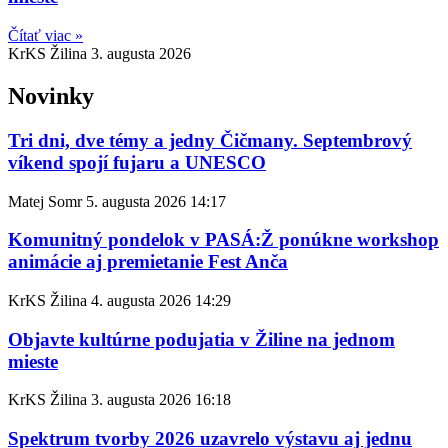
Čítať viac »
KrKS Žilina
3. augusta 2026
Novinky
Tri dni, dve témy a jedny Čičmany. Septembrový
víkend spojí fujaru a UNESCO
Matej Somr
5. augusta 2026
14:17
Komunitný pondelok v PASÁ:Ž ponúkne workshop
animácie aj premietanie Fest Anča
KrKS Žilina
4. augusta 2026
14:29
Objavte kultúrne podujatia v Žiline na jednom
mieste
KrKS Žilina
3. augusta 2026
16:18
Spektrum tvorby 2026 uzavrelo výstavu aj jednu