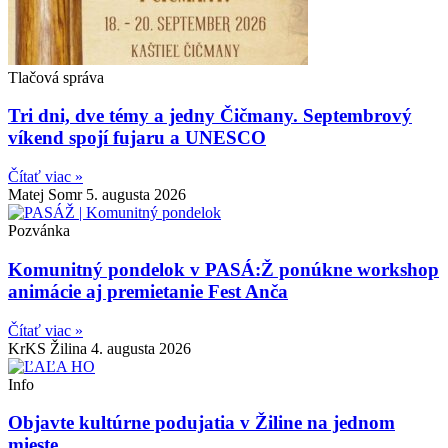
Tlačová správa
Tri dni, dve témy a jedny Čičmany. Septembrový
víkend spojí fujaru a UNESCO
Čítať viac »
Matej Somr
5. augusta 2026
Pozvánka
Komunitný pondelok v PASÁ:Ž ponúkne workshop
animácie aj premietanie Fest Anča
Čítať viac »
KrKS Žilina
4. augusta 2026
Info
Objavte kultúrne podujatia v Žiline na jednom
mieste