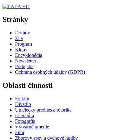
Stránky
Domov
Žila
Program
Kluby
Encyklopédia
Newsletter
Podujatia
Ochrana osobných údajov (GDPR)
Oblasti činnosti
Folklór
Divadlo
Umelecký prednes a rétorika
Literatúra
Fotografia
Výtvarné umenie
Film
Zborový spev a dychové hudby