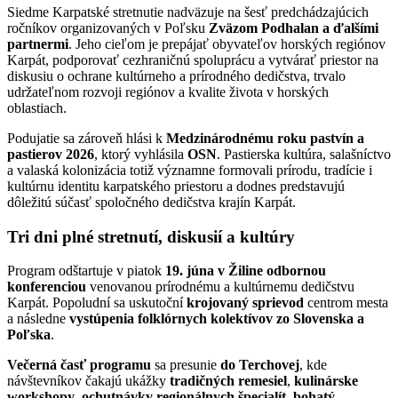
Siedme Karpatské stretnutie nadväzuje na šesť predchádzajúcich
ročníkov organizovaných v Poľsku
Zväzom Podhalan a ďalšími
partnermi
. Jeho cieľom je prepájať obyvateľov horských regiónov
Karpát, podporovať cezhraničnú spoluprácu a vytvárať priestor na
diskusiu o ochrane kultúrneho a prírodného dedičstva, trvalo
udržateľnom rozvoji regiónov a kvalite života v horských
oblastiach.
Podujatie sa zároveň hlási k
Medzinárodnému roku pastvín a
pastierov 2026
, ktorý vyhlásila
OSN
. Pastierska kultúra, salašníctvo
a valaská kolonizácia totiž významne formovali prírodu, tradície i
kultúrnu identitu karpatského priestoru a dodnes predstavujú
dôležitú súčasť spoločného dedičstva krajín Karpát.
Tri dni plné stretnutí, diskusií a kultúry
Program odštartuje v piatok
19. júna v Žiline
odbornou
konferenciou
venovanou prírodnému a kultúrnemu dedičstvu
Karpát. Popoludní sa uskutoční
krojovaný sprievod
centrom mesta
a následne
vystúpenia folklórnych kolektívov zo Slovenska a
Poľska
.
Večerná časť programu
sa presunie
do Terchovej
, kde
návštevníkov čakajú ukážky
tradičných remesiel
,
kulinárske
workshopy
,
ochutnávky regionálnych špecialít
,
bohatý