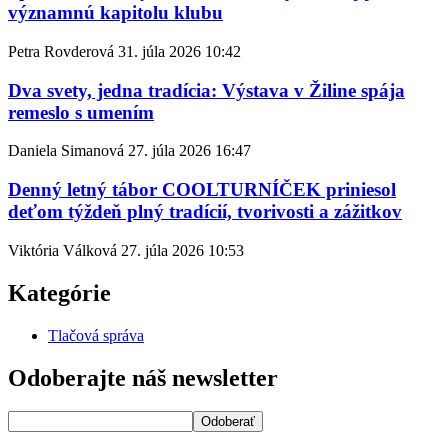
významnú kapitolu klubu
Petra Rovderová
31. júla 2026
10:42
Dva svety, jedna tradícia: Výstava v Žiline spája
remeslo s umením
Daniela Simanová
27. júla 2026
16:47
Denný letný tábor COOLTURNÍČEK priniesol
deťom týždeň plný tradícií, tvorivosti a zážitkov
Viktória Válková
27. júla 2026
10:53
Kategórie
Tlačová správa
Odoberajte náš newsletter