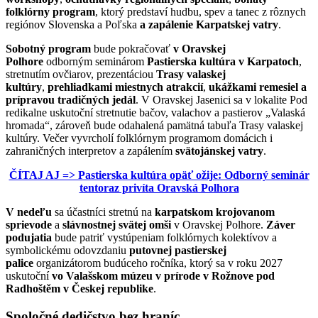
folklórny program
, ktorý predstaví hudbu, spev a tanec z rôznych
regiónov Slovenska a Poľska
a zapálenie Karpatskej vatry
.
Sobotný program
bude pokračovať
v Oravskej
Polhore
odborným seminárom
Pastierska kultúra v Karpatoch
,
stretnutím ovčiarov, prezentáciou
Trasy valaskej
kultúry
,
prehliadkami miestnych atrakcií
,
ukážkami remesiel a
prípravou tradičných jedál
. V Oravskej Jasenici sa v lokalite Pod
redikalne uskutoční stretnutie bačov, valachov a pastierov „Valaská
hromada“, zároveň bude odahalená pamätná tabuľa Trasy valaskej
kultúry. Večer vyvrcholí folklórnym programom domácich i
zahraničných interpretov a zapálením
svätojánskej vatry
.
ČÍTAJ AJ => Pastierska kultúra opäť ožije: Odborný seminár
tentoraz privíta Oravská Polhora
V nedeľu
sa účastníci stretnú na
karpatskom krojovanom
sprievode
a
slávnostnej svätej omši
v Oravskej Polhore.
Záver
podujatia
bude patriť vystúpeniam folklórnych kolektívov a
symbolickému odovzdaniu
putovnej pastierskej
palice
organizátorom budúceho ročníka, ktorý sa v roku 2027
uskutoční
vo Valašskom múzeu v prírode v Rožnove pod
Radhoštěm v Českej republike
.
Spoločné dedičstvo bez hraníc