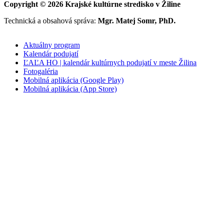
Copyright © 2026 Krajské kultúrne stredisko v Žiline
Technická a obsahová správa:
Mgr. Matej Somr, PhD.
Aktuálny program
Kalendár podujatí
ĽAĽA HO | kalendár kultúrnych podujatí v meste Žilina
Fotogaléria
Mobilná aplikácia (Google Play)
Mobilná aplikácia (App Store)