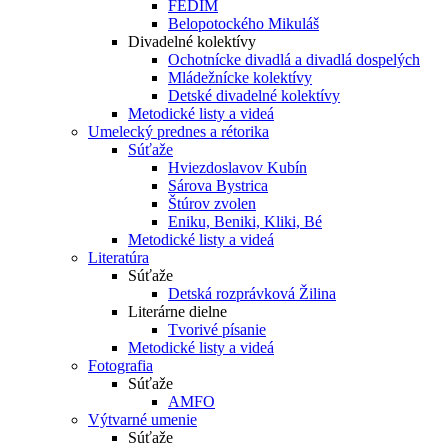
FEDIM
Belopotockého Mikuláš
Divadelné kolektívy
Ochotnícke divadlá a divadlá dospelých
Mládežnícke kolektívy
Detské divadelné kolektívy
Metodické listy a videá
Umelecký prednes a rétorika
Súťaže
Hviezdoslavov Kubín
Sárova Bystrica
Štúrov zvolen
Eniku, Beniki, Kliki, Bé
Metodické listy a videá
Literatúra
Súťaže
Detská rozprávková Žilina
Literárne dielne
Tvorivé písanie
Metodické listy a videá
Fotografia
Súťaže
AMFO
Výtvarné umenie
Súťaže