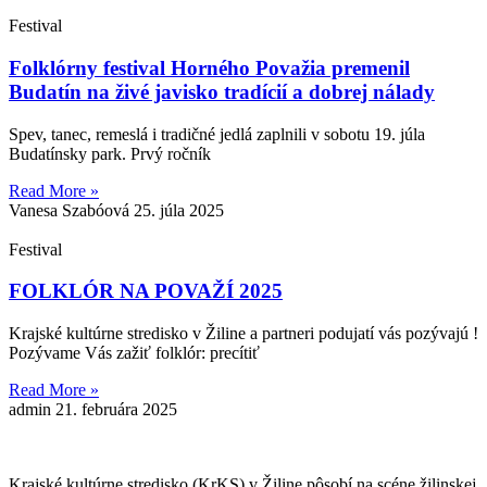
Festival
Folklórny festival Horného Považia premenil
Budatín na živé javisko tradícií a dobrej nálady
Spev, tanec, remeslá i tradičné jedlá zaplnili v sobotu 19. júla
Budatínsky park. Prvý ročník
Read More »
Vanesa Szabóová
25. júla 2025
Festival
FOLKLÓR NA POVAŽÍ 2025
Krajské kultúrne stredisko v Žiline a partneri podujatí vás pozývajú !
Pozývame Vás zažiť folklór: precítiť
Read More »
admin
21. februára 2025
Krajské kultúrne stredisko (KrKS) v
Žiline pôsobí na scéne žilinskej