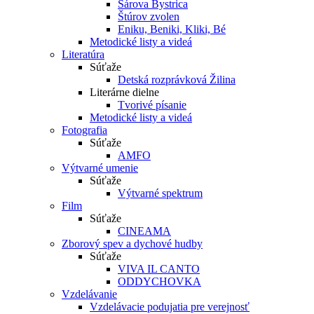
Sárova Bystrica
Štúrov zvolen
Eniku, Beniki, Kliki, Bé
Metodické listy a videá
Literatúra
Súťaže
Detská rozprávková Žilina
Literárne dielne
Tvorivé písanie
Metodické listy a videá
Fotografia
Súťaže
AMFO
Výtvarné umenie
Súťaže
Výtvarné spektrum
Film
Súťaže
CINEAMA
Zborový spev a dychové hudby
Súťaže
VIVA IL CANTO
ODDYCHOVKA
Vzdelávanie
Vzdelávacie podujatia pre verejnosť