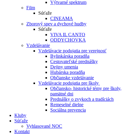
Výtvarné spektrum
Film
Súťaže
CINEAMA
Zborový spev a dychové hudby
Súťaže
VIVA IL CANTO
ODDYCHOVKA
Vzdelávanie
Vzdelávacie podujatia pre verejnosť
Bylinkárska poradňa
Cestovateľské prednášky
Dejiny umenia
Hubárska poradňa
Občianske vzdelávanie
Vzdelávacie podujatia pre školy
Občiansko- historické témy pre školy,
pamätné dni
Prednášky o zvykoch a tradíciách
Remeselné dielne
Sociálna prevencia
Kluby
Súťaže
Vyhlasované NOC
Kontakt