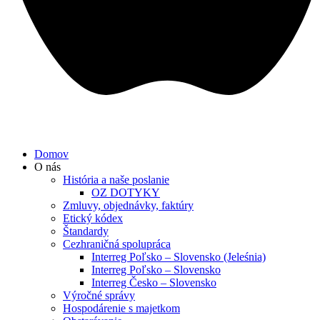
Domov
O nás
História a naše poslanie
OZ DOTYKY
Zmluvy, objednávky, faktúry
Etický kódex
Štandardy
Cezhraničná spolupráca
Interreg Poľsko – Slovensko (Jeleśnia)
Interreg Poľsko – Slovensko
Interreg Česko – Slovensko
Výročné správy
Hospodárenie s majetkom