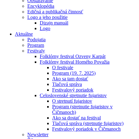
Obstarávanie
Encyklopédia
Edičná a publikačná činnosť
Logo a jeho použitie
Dizajn manuál
Logo
Aktuálne
Podujatia
Program
Festivaly
Folklórny festival Ozveny Karpát
Folklórny festival Horného Považia
O festivale
Program (19. 7. 2025)
Ako sa tam dostať
Tlačová správa
Festivalový poriadok
Celoslovenské stretnutie fujaristov
O stretnutí fujaristov
Program (stretnutie fujaristov v
Čičmanoch)
Ako sa dostať na festival
Tlačová správa (stretnutie fujaristov)
Festivalový poriadok v Čičmanoch
Newsletter