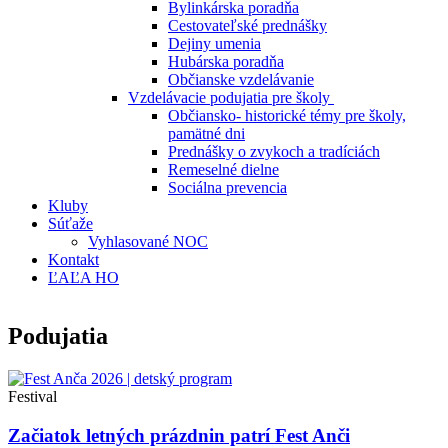
Bylinkárska poradňa
Cestovateľské prednášky
Dejiny umenia
Hubárska poradňa
Občianske vzdelávanie
Vzdelávacie podujatia pre školy
Občiansko- historické témy pre školy,
pamätné dni
Prednášky o zvykoch a tradíciách
Remeselné dielne
Sociálna prevencia
Kluby
Súťaže
Vyhlasované NOC
Kontakt
ĽAĽA HO
Podujatia
Festival
Začiatok letných prázdnin patrí Fest Anči