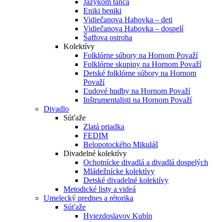
Jazykom tanca
Eniki beniki
Vidiečanova Habovka – deti
Vidiečanova Habovka – dospelí
Šaffova ostroha
Kolektívy
Folklórne súbory na Hornom Považí
Folklórne skupiny na Hornom Považí
Detské folklórne súbory na Hornom
Považí
Ľudové hudby na Hornom Považí
Inštrumentalisti na Hornom Považí
Divadlo
Súťaže
Zlatá priadka
FEDIM
Belopotockého Mikuláš
Divadelné kolektívy
Ochotnícke divadlá a divadlá dospelých
Mládežnícke kolektívy
Detské divadelné kolektívy
Metodické listy a videá
Umelecký prednes a rétorika
Súťaže
Hviezdoslavov Kubín