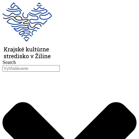
Preskočiť
na
obsah
Search