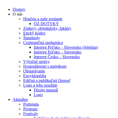
Domov
O nás
História a naše poslanie
OZ DOTYKY
Zmluvy, objednávky, faktúry
Etický kódex
Štandardy
Cezhraničná spolupráca
Interreg Poľsko – Slovensko (Jeleśnia)
Interreg Poľsko – Slovensko
Interreg Česko – Slovensko
Výročné správy
Hospodárenie s majetkom
Obstarávanie
Encyklopédia
Edičná a publikačná činnosť
Logo a jeho použitie
Dizajn manuál
Logo
Aktuálne
Podujatia
Program
Festivaly