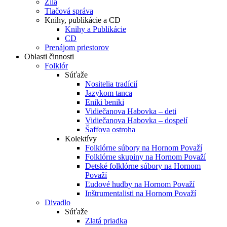
Žila
Tlačová správa
Knihy, publikácie a CD
Knihy a Publikácie
CD
Prenájom priestorov
Oblasti činnosti
Folklór
Súťaže
Nositelia tradícií
Jazykom tanca
Eniki beniki
Vidiečanova Habovka – deti
Vidiečanova Habovka – dospelí
Šaffova ostroha
Kolektívy
Folklórne súbory na Hornom Považí
Folklórne skupiny na Hornom Považí
Detské folklórne súbory na Hornom
Považí
Ľudové hudby na Hornom Považí
Inštrumentalisti na Hornom Považí
Divadlo
Súťaže
Zlatá priadka