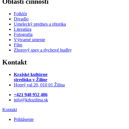
Oblasti činnosti
Folklór
Divadlo
Umelecký prednes a rétorika
Literatúra
Fotografia
Výtvarné umenie
Film
Zborový spev a dychové hudby
Kontakt
Krajské kultúrne
stredisko
v Žiline
Horný val 20, 010 01 Žilina
+421 948 952 406
info@krkszilina.sk
Kontakt
Prihlásenie