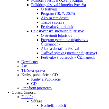
Folklórny festival Ozveny Karpát
Folklórny festival Horného Považia
O festivale
Program (19. 7. 2025)
Ako sa tam dostať
Tlačová správa
Festivalový poriadok
Celoslovenské stretnutie fujaristov
O stretnutí fujaristov
Program (stretnutie fujaristov v
Čičmanoch)
Ako sa dostať na festival
Tlačová správa (stretnutie fujaristov)
Festivalový poriadok v Čičmanoch
Newsletter
Žila
Tlačová správa
Knihy, publikácie a CD
Knihy a Publikácie
CD
Prenájom priestorov
Oblasti činnosti
Folklór
Súťaže
Nositelia tradícií