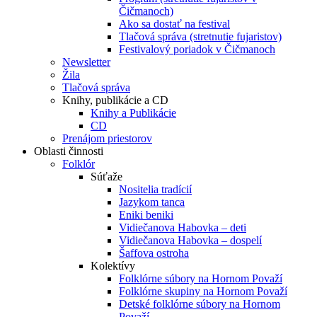
Čičmanoch)
Ako sa dostať na festival
Tlačová správa (stretnutie fujaristov)
Festivalový poriadok v Čičmanoch
Newsletter
Žila
Tlačová správa
Knihy, publikácie a CD
Knihy a Publikácie
CD
Prenájom priestorov
Oblasti činnosti
Folklór
Súťaže
Nositelia tradícií
Jazykom tanca
Eniki beniki
Vidiečanova Habovka – deti
Vidiečanova Habovka – dospelí
Šaffova ostroha
Kolektívy
Folklórne súbory na Hornom Považí
Folklórne skupiny na Hornom Považí
Detské folklórne súbory na Hornom
Považí