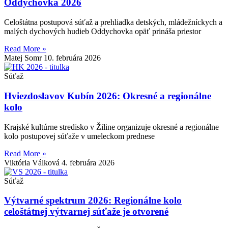
Oddychovka 2026
Celoštátna postupová súťaž a prehliadka detských, mládežníckych a
malých dychových hudieb Oddychovka opäť prináša priestor
Read More »
Matej Somr
10. februára 2026
Súťaž
Hviezdoslavov Kubín 2026: Okresné a regionálne
kolo
Krajské kultúrne stredisko v Žiline organizuje okresné a regionálne
kolo postupovej súťaže v umeleckom prednese
Read More »
Viktória Válková
4. februára 2026
Súťaž
Výtvarné spektrum 2026: Regionálne kolo
celoštátnej výtvarnej súťaže je otvorené