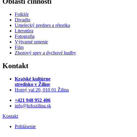
Oblasti činnosti
Folklór
Divadlo
Umelecký prednes a rétorika
Literatúra
Fotografia
Výtvarné umenie
Film
Zborový spev a dychové hudby
Kontakt
Krajské kultúrne
stredisko
v Žiline
Horný val 20, 010 01 Žilina
+421 948 952 406
info@krkszilina.sk
Kontakt
Prihlásenie