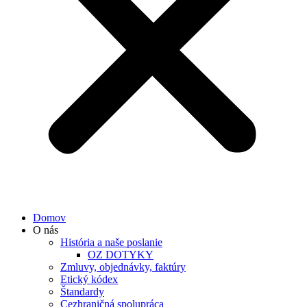
Domov
O nás
História a naše poslanie
OZ DOTYKY
Zmluvy, objednávky, faktúry
Etický kódex
Štandardy
Cezhraničná spolupráca