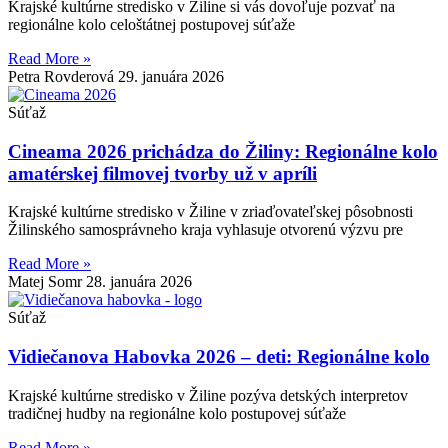
Krajské kultúrne stredisko v Žiline si vás dovoľuje pozvať na
regionálne kolo celoštátnej postupovej súťaže
Read More »
Petra Rovderová
29. januára 2026
Súťaž
Cineama 2026 prichádza do Žiliny: Regionálne kolo
amatérskej filmovej tvorby už v apríli
Krajské kultúrne stredisko v Žiline v zriaďovateľskej pôsobnosti
Žilinského samosprávneho kraja vyhlasuje otvorenú výzvu pre
Read More »
Matej Somr
28. januára 2026
Súťaž
Vidiečanova Habovka 2026 – deti: Regionálne kolo
Krajské kultúrne stredisko v Žiline pozýva detských interpretov
tradičnej hudby na regionálne kolo postupovej súťaže
Read More »