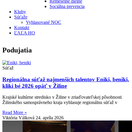
Remeselné dielne
Sociálna prevencia
Kluby
Súťaže
Vyhlasované NOC
Kontakt
ĽAĽA HO
Podujatia
Súťaž
Regionálna súťaž najmenších talentov Eniki, beniki,
kliki bé 2026 opäť v Žiline
Krajské kultúrne stredisko v Žiline v zriaďovateľskej pôsobnosti
Žilinského samosprávneho kraja vyhlasuje regionálnu súťaž v
Read More »
Viktória Válková
24. apríla 2026