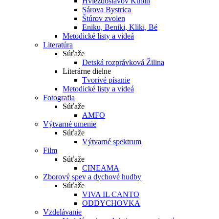
Hviezdoslavov Kubín
Sárova Bystrica
Štúrov zvolen
Eniku, Beniki, Kliki, Bé
Metodické listy a videá
Literatúra
Súťaže
Detská rozprávková Žilina
Literárne dielne
Tvorivé písanie
Metodické listy a videá
Fotografia
Súťaže
AMFO
Výtvarné umenie
Súťaže
Výtvarné spektrum
Film
Súťaže
CINEAMA
Zborový spev a dychové hudby
Súťaže
VIVA IL CANTO
ODDYCHOVKA
Vzdelávanie