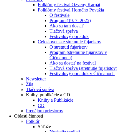
Folklórny festival Ozveny Karpát
Folklórny festival Horného Považia
O festivale
Program (19. 7. 2025)
Ako sa tam dostať
Tlačová správa
Festivalový poriadok
Celoslovenské stretnutie fujaristov
O stretnutí fujaristov
Program (stretnutie fujaristov v
Čičmanoch)
Ako sa dostať na festival
Tlačová správa (stretnutie fujaristov)
Festivalový poriadok v Čičmanoch
Newsletter
Žila
Tlačová správa
Knihy, publikácie a CD
Knihy a Publikácie
CD
Prenájom priestorov
Oblasti činnosti
Folklór
Súťaže
Nositelia tradícií