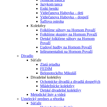
Jazykom tanca
Eniki beniki
Vidiečanova Habovka – deti
Vidiečanova Habovka – dospelí
Šaffova ostroha
Kolektívy
Folklórne súbory na Hornom Považí
Folklórne skupiny na Hornom Považí
Detské folklórne súbory na Hornom
Považí
Ľudové hudby na Hornom Považí
Inštrumentalisti na Hornom Považí
Divadlo
Súťaže
Zlatá priadka
FEDIM
Belopotockého Mikuláš
Divadelné kolektívy
Ochotnícke divadlá a divadlá dospelých
Mládežnícke kolektívy
Detské divadelné kolektívy
Metodické listy a videá
Umelecký prednes a rétorika
Súťaže