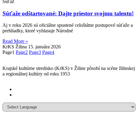
Súťaž
Súťaže odštartované: Dajte priestor svojmu talentu!
Aj v roku 2026 sú oficiálne spustené celoštátne postupové súťaže a
prehliadky, ktoré vyhlasuje Národné
Read More »
KrKS Žilina
15. januára 2026
Page
1
Page
2
Page
3
Page
4
Krajské kultúrne stredisko (KrKS) v
Žiline pôsobí na scéne žilinskej
a
regionálnej kultúry od roku 1953