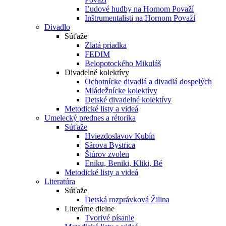
Ľudové hudby na Hornom Považí
Inštrumentalisti na Hornom Považí
Divadlo
Súťaže
Zlatá priadka
FEDIM
Belopotockého Mikuláš
Divadelné kolektívy
Ochotnícke divadlá a divadlá dospelých
Mládežnícke kolektívy
Detské divadelné kolektívy
Metodické listy a videá
Umelecký prednes a rétorika
Súťaže
Hviezdoslavov Kubín
Sárova Bystrica
Štúrov zvolen
Eniku, Beniki, Kliki, Bé
Metodické listy a videá
Literatúra
Súťaže
Detská rozprávková Žilina
Literárne dielne
Tvorivé písanie