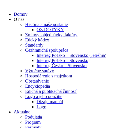
Domov
O nás
História a naše poslanie
OZ DOTYKY
Zmluvy, objednávky, faktúry
Etický kódex
Štandardy
Cezhraničná spolupráca
Interreg Poľsko – Slovensko (Jeleśnia)
Interreg Poľsko – Slovensko
Interreg Česko – Slovensko
Výročné správy
Hospodárenie s majetkom
Obstarávanie
Encyklopédia
Edičná a publikačná činnosť
Logo a jeho použitie
Dizajn manuál
Logo
Aktuálne
Podujatia
Program
Festivaly