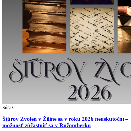
Súťaž
Štúrov Zvolen v Žiline sa v roku 2026 neuskutoční –
možnosť zúčastniť sa v Ružomberku