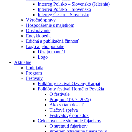
Interreg Poľsko – Slovensko (Jeleśnia)
Interreg Poľsko – Slovensko
Interreg Česko – Slovensko
Výročné správy
Hospodárenie s majetkom
Obstarávanie
Encyklopédia
Edičná a publikačná činnosť
Logo a jeho použitie
Dizajn manuál
Logo
Aktuálne
Podujatia
Program
Festivaly
Folklórny festival Ozveny Karpát
Folklórny festival Horného Považia
O festivale
Program (19. 7. 2025)
Ako sa tam dostať
Tlačová správa
Festivalový poriadok
Celoslovenské stretnutie fujaristov
O stretnutí fujaristov
Program (stretnutie fujaristov v