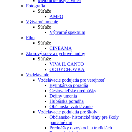
Metodické listy a videá
Fotografia
Súťaže
AMFO
Výtvarné umenie
Súťaže
Výtvarné spektrum
Film
Súťaže
CINEAMA
Zborový spev a dychové hudby
Súťaže
VIVA IL CANTO
ODDYCHOVKA
Vzdelávanie
Vzdelávacie podujatia pre verejnosť
Bylinkárska poradňa
Cestovateľské prednášky
Dejiny umenia
Hubárska poradňa
Občianske vzdelávanie
Vzdelávacie podujatia pre školy
Občiansko- historické témy pre školy,
pamätné dni
Prednášky o zvykoch a tradíciách