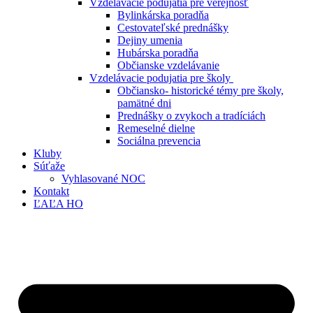
Vzdelávacie podujatia pre verejnosť
Bylinkárska poradňa
Cestovateľské prednášky
Dejiny umenia
Hubárska poradňa
Občianske vzdelávanie
Vzdelávacie podujatia pre školy
Občiansko- historické témy pre školy,
pamätné dni
Prednášky o zvykoch a tradíciách
Remeselné dielne
Sociálna prevencia
Kluby
Súťaže
Vyhlasované NOC
Kontakt
ĽAĽA HO