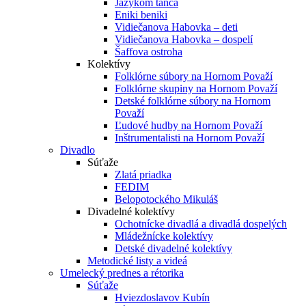
Jazykom tanca
Eniki beniki
Vidiečanova Habovka – deti
Vidiečanova Habovka – dospelí
Šaffova ostroha
Kolektívy
Folklórne súbory na Hornom Považí
Folklórne skupiny na Hornom Považí
Detské folklórne súbory na Hornom
Považí
Ľudové hudby na Hornom Považí
Inštrumentalisti na Hornom Považí
Divadlo
Súťaže
Zlatá priadka
FEDIM
Belopotockého Mikuláš
Divadelné kolektívy
Ochotnícke divadlá a divadlá dospelých
Mládežnícke kolektívy
Detské divadelné kolektívy
Metodické listy a videá
Umelecký prednes a rétorika
Súťaže
Hviezdoslavov Kubín