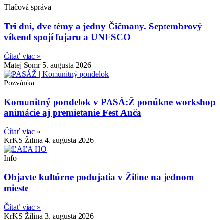
Tlačová správa
Tri dni, dve témy a jedny Čičmany. Septembrový
víkend spojí fujaru a UNESCO
Čítať viac »
Matej Somr
5. augusta 2026
Pozvánka
Komunitný pondelok v PASÁ:Ž ponúkne workshop
animácie aj premietanie Fest Anča
Čítať viac »
KrKS Žilina
4. augusta 2026
Info
Objavte kultúrne podujatia v Žiline na jednom
mieste
Čítať viac »
KrKS Žilina
3. augusta 2026