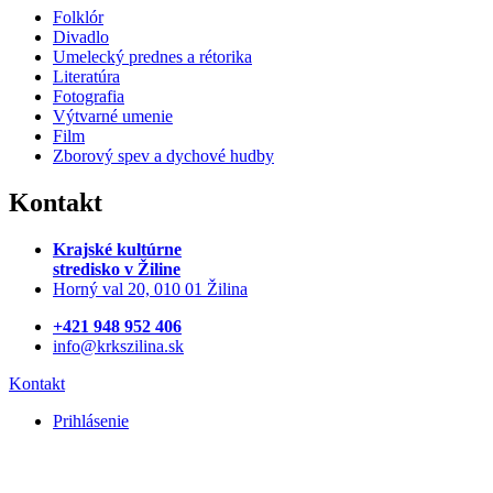
Folklór
Divadlo
Umelecký prednes a rétorika
Literatúra
Fotografia
Výtvarné umenie
Film
Zborový spev a dychové hudby
Kontakt
Krajské kultúrne
stredisko
v Žiline
Horný val 20, 010 01 Žilina
+421 948 952 406
info@krkszilina.sk
Kontakt
Prihlásenie