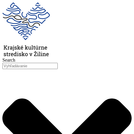
Preskočiť
na
obsah
Search