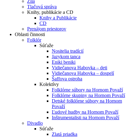
Žila
Tlačová správa
Knihy, publikácie a CD
Knihy a Publikácie
CD
Prenájom priestorov
Oblasti činnosti
Folklór
Súťaže
Nositelia tradícií
Jazykom tanca
Eniki beniki
Vidiečanova Habovka – deti
Vidiečanova Habovka – dospelí
Šaffova ostroha
Kolektívy
Folklórne súbory na Hornom Považí
Folklórne skupiny na Hornom Považí
Detské folklórne súbory na Hornom
Považí
Ľudové hudby na Hornom Považí
Inštrumentalisti na Hornom Považí
Divadlo
Súťaže
Zlatá priadka