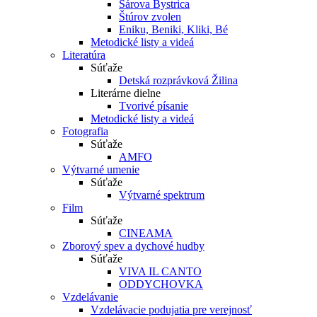
Sárova Bystrica
Štúrov zvolen
Eniku, Beniki, Kliki, Bé
Metodické listy a videá
Literatúra
Súťaže
Detská rozprávková Žilina
Literárne dielne
Tvorivé písanie
Metodické listy a videá
Fotografia
Súťaže
AMFO
Výtvarné umenie
Súťaže
Výtvarné spektrum
Film
Súťaže
CINEAMA
Zborový spev a dychové hudby
Súťaže
VIVA IL CANTO
ODDYCHOVKA
Vzdelávanie
Vzdelávacie podujatia pre verejnosť