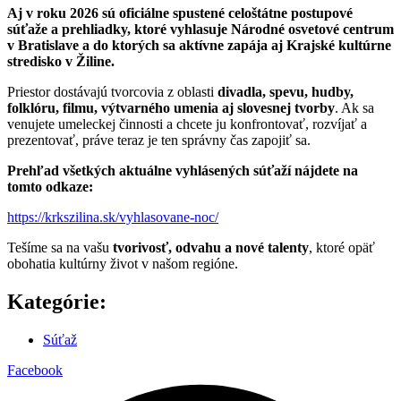
Aj v roku 2026 sú oficiálne spustené celoštátne postupové
súťaže a prehliadky, ktoré vyhlasuje Národné osvetové centrum
v Bratislave a do ktorých sa aktívne zapája aj Krajské kultúrne
stredisko v Žiline.
Priestor dostávajú tvorcovia z oblasti
divadla, spevu, hudby,
folklóru, filmu, výtvarného umenia aj slovesnej tvorby
. Ak sa
venujete umeleckej činnosti a chcete ju konfrontovať, rozvíjať a
prezentovať, práve teraz je ten správny čas zapojiť sa.
Prehľad všetkých aktuálne vyhlásených súťaží nájdete na
tomto odkaze:
https://krkszilina.sk/vyhlasovane-noc/
Tešíme sa na vašu
tvorivosť, odvahu a nové talenty
, ktoré opäť
obohatia kultúrny život v našom regióne.
Kategórie:
Súťaž
Facebook