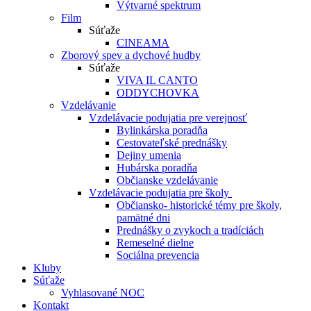
Výtvarné spektrum
Film
Súťaže
CINEAMA
Zborový spev a dychové hudby
Súťaže
VIVA IL CANTO
ODDYCHOVKA
Vzdelávanie
Vzdelávacie podujatia pre verejnosť
Bylinkárska poradňa
Cestovateľské prednášky
Dejiny umenia
Hubárska poradňa
Občianske vzdelávanie
Vzdelávacie podujatia pre školy
Občiansko- historické témy pre školy,
pamätné dni
Prednášky o zvykoch a tradíciách
Remeselné dielne
Sociálna prevencia
Kluby
Súťaže
Vyhlasované NOC
Kontakt