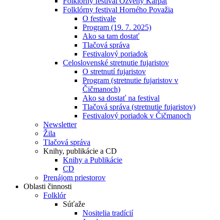
Folklórny festival Ozveny Karpát
Folklórny festival Horného Považia
O festivale
Program (19. 7. 2025)
Ako sa tam dostať
Tlačová správa
Festivalový poriadok
Celoslovenské stretnutie fujaristov
O stretnutí fujaristov
Program (stretnutie fujaristov v
Čičmanoch)
Ako sa dostať na festival
Tlačová správa (stretnutie fujaristov)
Festivalový poriadok v Čičmanoch
Newsletter
Žila
Tlačová správa
Knihy, publikácie a CD
Knihy a Publikácie
CD
Prenájom priestorov
Oblasti činnosti
Folklór
Súťaže
Nositelia tradícií