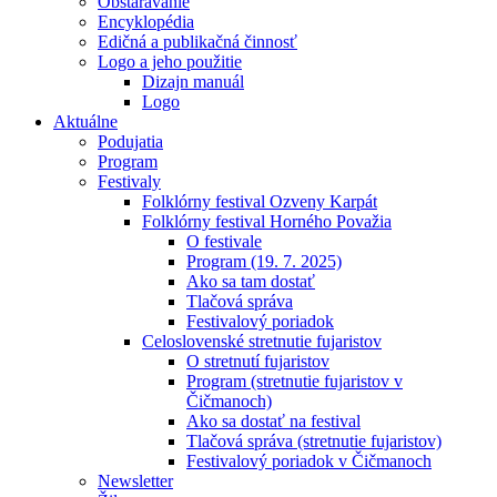
Obstarávanie
Encyklopédia
Edičná a publikačná činnosť
Logo a jeho použitie
Dizajn manuál
Logo
Aktuálne
Podujatia
Program
Festivaly
Folklórny festival Ozveny Karpát
Folklórny festival Horného Považia
O festivale
Program (19. 7. 2025)
Ako sa tam dostať
Tlačová správa
Festivalový poriadok
Celoslovenské stretnutie fujaristov
O stretnutí fujaristov
Program (stretnutie fujaristov v
Čičmanoch)
Ako sa dostať na festival
Tlačová správa (stretnutie fujaristov)
Festivalový poriadok v Čičmanoch
Newsletter