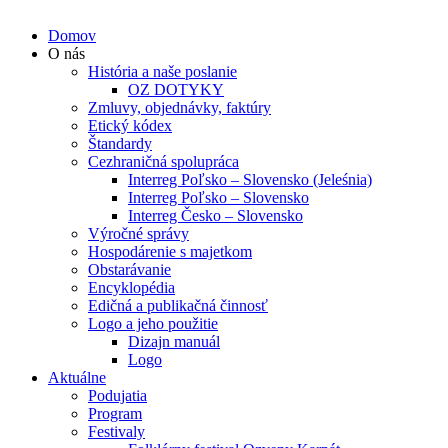
Domov
O nás
História a naše poslanie
OZ DOTYKY
Zmluvy, objednávky, faktúry
Etický kódex
Štandardy
Cezhraničná spolupráca
Interreg Poľsko – Slovensko (Jeleśnia)
Interreg Poľsko – Slovensko
Interreg Česko – Slovensko
Výročné správy
Hospodárenie s majetkom
Obstarávanie
Encyklopédia
Edičná a publikačná činnosť
Logo a jeho použitie
Dizajn manuál
Logo
Aktuálne
Podujatia
Program
Festivaly