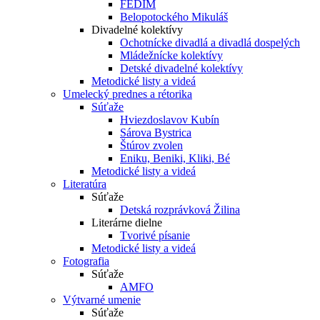
FEDIM
Belopotockého Mikuláš
Divadelné kolektívy
Ochotnícke divadlá a divadlá dospelých
Mládežnícke kolektívy
Detské divadelné kolektívy
Metodické listy a videá
Umelecký prednes a rétorika
Súťaže
Hviezdoslavov Kubín
Sárova Bystrica
Štúrov zvolen
Eniku, Beniki, Kliki, Bé
Metodické listy a videá
Literatúra
Súťaže
Detská rozprávková Žilina
Literárne dielne
Tvorivé písanie
Metodické listy a videá
Fotografia
Súťaže
AMFO
Výtvarné umenie
Súťaže