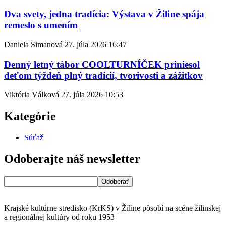
Dva svety, jedna tradícia: Výstava v Žiline spája
remeslo s umením
Daniela Simanová
27. júla 2026
16:47
Denný letný tábor COOLTURNÍČEK priniesol
deťom týždeň plný tradícií, tvorivosti a zážitkov
Viktória Válková
27. júla 2026
10:53
Kategórie
Súťaž
Odoberajte náš newsletter
Krajské kultúrne stredisko (KrKS) v
Žiline pôsobí na scéne žilinskej
a
regionálnej kultúry od roku 1953