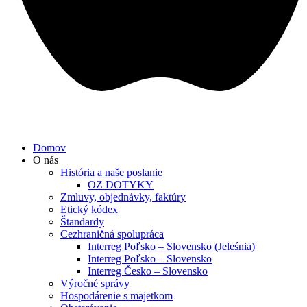
Domov
O nás
História a naše poslanie
OZ DOTYKY
Zmluvy, objednávky, faktúry
Etický kódex
Štandardy
Cezhraničná spolupráca
Interreg Poľsko – Slovensko (Jeleśnia)
Interreg Poľsko – Slovensko
Interreg Česko – Slovensko
Výročné správy
Hospodárenie s majetkom