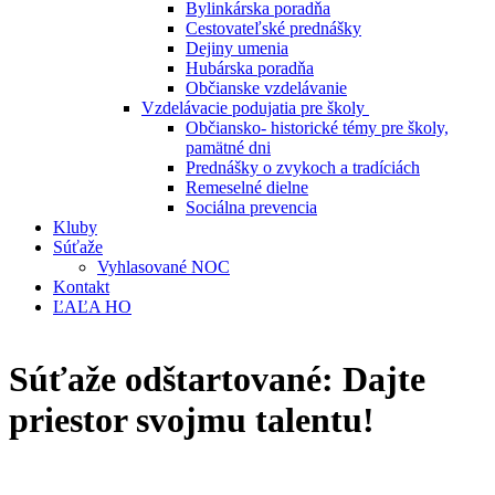
Bylinkárska poradňa
Cestovateľské prednášky
Dejiny umenia
Hubárska poradňa
Občianske vzdelávanie
Vzdelávacie podujatia pre školy
Občiansko- historické témy pre školy,
pamätné dni
Prednášky o zvykoch a tradíciách
Remeselné dielne
Sociálna prevencia
Kluby
Súťaže
Vyhlasované NOC
Kontakt
ĽAĽA HO
Súťaže odštartované: Dajte
priestor svojmu talentu!