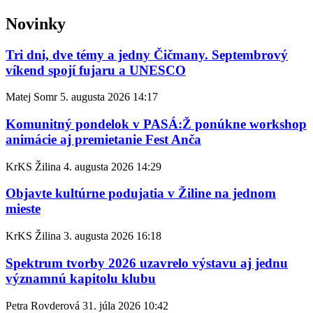
Novinky
Tri dni, dve témy a jedny Čičmany. Septembrový
víkend spojí fujaru a UNESCO
Matej Somr
5. augusta 2026
14:17
Komunitný pondelok v PASÁ:Ž ponúkne workshop
animácie aj premietanie Fest Anča
KrKS Žilina
4. augusta 2026
14:29
Objavte kultúrne podujatia v Žiline na jednom
mieste
KrKS Žilina
3. augusta 2026
16:18
Spektrum tvorby 2026 uzavrelo výstavu aj jednu
významnú kapitolu klubu
Petra Rovderová
31. júla 2026
10:42