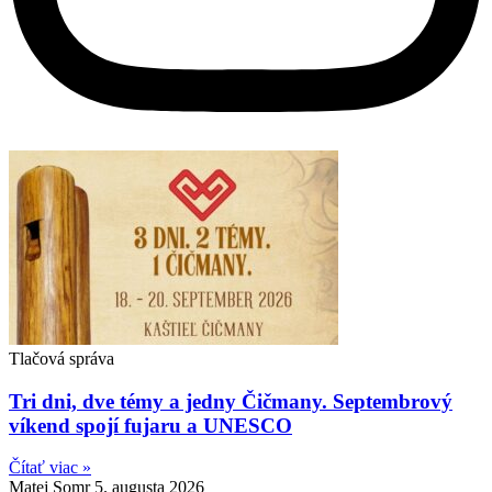
Tlačová správa
Tri dni, dve témy a jedny Čičmany. Septembrový
víkend spojí fujaru a UNESCO
Čítať viac »
Matej Somr
5. augusta 2026