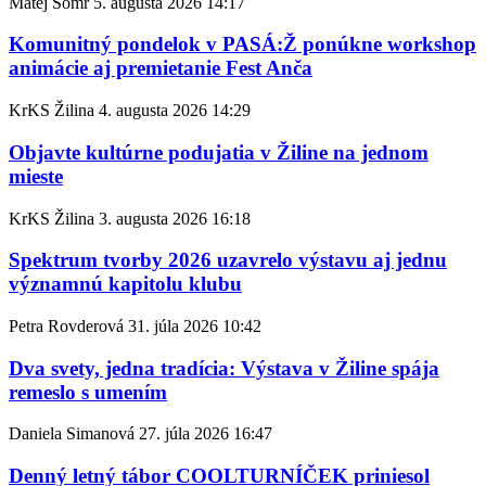
Matej Somr
5. augusta 2026
14:17
Komunitný pondelok v PASÁ:Ž ponúkne workshop
animácie aj premietanie Fest Anča
KrKS Žilina
4. augusta 2026
14:29
Objavte kultúrne podujatia v Žiline na jednom
mieste
KrKS Žilina
3. augusta 2026
16:18
Spektrum tvorby 2026 uzavrelo výstavu aj jednu
významnú kapitolu klubu
Petra Rovderová
31. júla 2026
10:42
Dva svety, jedna tradícia: Výstava v Žiline spája
remeslo s umením
Daniela Simanová
27. júla 2026
16:47
Denný letný tábor COOLTURNÍČEK priniesol