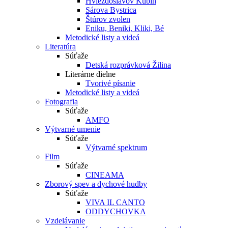
Hviezdoslavov Kubín
Sárova Bystrica
Štúrov zvolen
Eniku, Beniki, Kliki, Bé
Metodické listy a videá
Literatúra
Súťaže
Detská rozprávková Žilina
Literárne dielne
Tvorivé písanie
Metodické listy a videá
Fotografia
Súťaže
AMFO
Výtvarné umenie
Súťaže
Výtvarné spektrum
Film
Súťaže
CINEAMA
Zborový spev a dychové hudby
Súťaže
VIVA IL CANTO
ODDYCHOVKA
Vzdelávanie