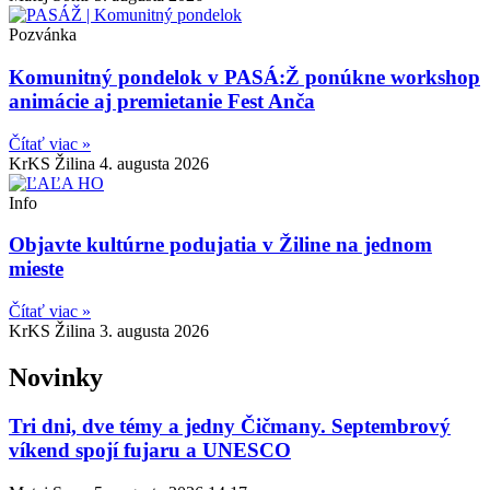
Pozvánka
Komunitný pondelok v PASÁ:Ž ponúkne workshop
animácie aj premietanie Fest Anča
Čítať viac »
KrKS Žilina
4. augusta 2026
Info
Objavte kultúrne podujatia v Žiline na jednom
mieste
Čítať viac »
KrKS Žilina
3. augusta 2026
Novinky
Tri dni, dve témy a jedny Čičmany. Septembrový
víkend spojí fujaru a UNESCO