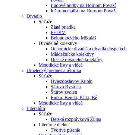
Ľudové hudby na Hornom Považí
Inštrumentalisti na Hornom Považí
Divadlo
Súťaže
Zlatá priadka
FEDIM
Belopotockého Mikuláš
Divadelné kolektívy
Ochotnícke divadlá a divadlá dospelých
Mládežnícke kolektívy
Detské divadelné kolektívy
Metodické listy a videá
Umelecký prednes a rétorika
Súťaže
Hviezdoslavov Kubín
Sárova Bystrica
Štúrov zvolen
Eniku, Beniki, Kliki, Bé
Metodické listy a videá
Literatúra
Súťaže
Detská rozprávková Žilina
Literárne dielne
Tvorivé písanie