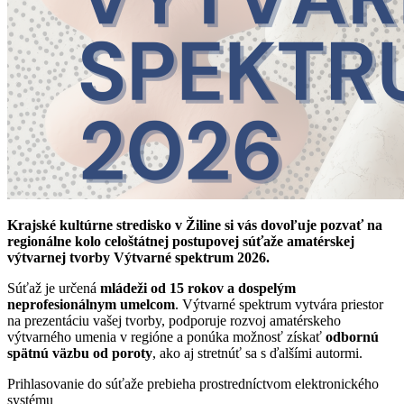
Krajské kultúrne stredisko v Žiline si vás dovoľuje pozvať na
regionálne kolo celoštátnej postupovej súťaže amatérskej
výtvarnej tvorby Výtvarné spektrum 2026.
Súťaž je určená
mládeži od 15 rokov
a
dospelým
neprofesionálnym umelcom
. Výtvarné spektrum vytvára priestor
na prezentáciu vašej tvorby, podporuje rozvoj amatérskeho
výtvarného umenia v regióne a ponúka možnosť získať
odbornú
spätnú väzbu od poroty
, ako aj stretnúť sa s ďalšími autormi.
Prihlasovanie do súťaže prebieha prostredníctvom elektronického
systému