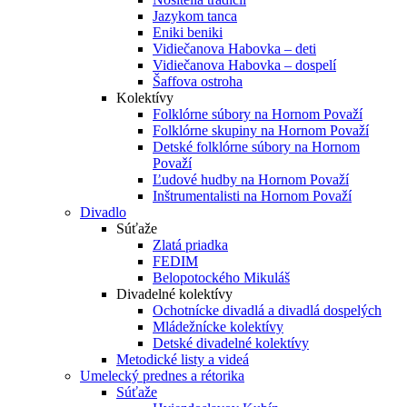
Jazykom tanca
Eniki beniki
Vidiečanova Habovka – deti
Vidiečanova Habovka – dospelí
Šaffova ostroha
Kolektívy
Folklórne súbory na Hornom Považí
Folklórne skupiny na Hornom Považí
Detské folklórne súbory na Hornom
Považí
Ľudové hudby na Hornom Považí
Inštrumentalisti na Hornom Považí
Divadlo
Súťaže
Zlatá priadka
FEDIM
Belopotockého Mikuláš
Divadelné kolektívy
Ochotnícke divadlá a divadlá dospelých
Mládežnícke kolektívy
Detské divadelné kolektívy
Metodické listy a videá
Umelecký prednes a rétorika
Súťaže