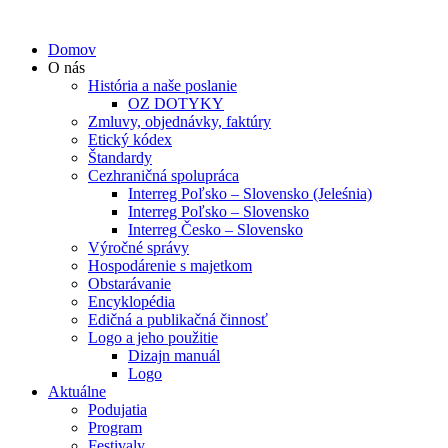
Domov
O nás
História a naše poslanie
OZ DOTYKY
Zmluvy, objednávky, faktúry
Etický kódex
Štandardy
Cezhraničná spolupráca
Interreg Poľsko – Slovensko (Jeleśnia)
Interreg Poľsko – Slovensko
Interreg Česko – Slovensko
Výročné správy
Hospodárenie s majetkom
Obstarávanie
Encyklopédia
Edičná a publikačná činnosť
Logo a jeho použitie
Dizajn manuál
Logo
Aktuálne
Podujatia
Program
Festivaly