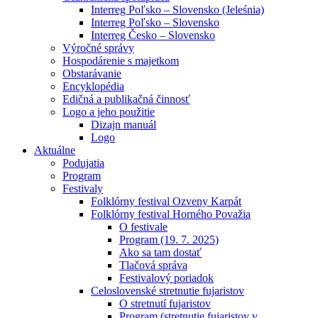
Interreg Poľsko – Slovensko (Jeleśnia)
Interreg Poľsko – Slovensko
Interreg Česko – Slovensko
Výročné správy
Hospodárenie s majetkom
Obstarávanie
Encyklopédia
Edičná a publikačná činnosť
Logo a jeho použitie
Dizajn manuál
Logo
Aktuálne
Podujatia
Program
Festivaly
Folklórny festival Ozveny Karpát
Folklórny festival Horného Považia
O festivale
Program (19. 7. 2025)
Ako sa tam dostať
Tlačová správa
Festivalový poriadok
Celoslovenské stretnutie fujaristov
O stretnutí fujaristov
Program (stretnutie fujaristov v