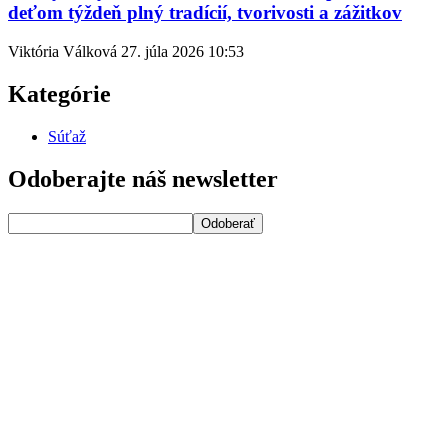
deťom týždeň plný tradícií, tvorivosti a zážitkov
Viktória Válková
27. júla 2026
10:53
Kategórie
Súťaž
Odoberajte náš newsletter