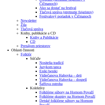
Čičmanoch)
Ako sa dostať na festival
Tlačová správa (stretnutie fujaristov)
Festivalový poriadok v Čičmanoch
Newsletter
Žila
Tlačová správa
Knihy, publikácie a CD
Knihy a Publikácie
CD
Prenájom priestorov
Oblasti činnosti
Folklór
Súťaže
Nositelia tradícií
Jazykom tanca
Eniki beniki
Vidiečanova Habovka – deti
Vidiečanova Habovka – dospelí
Šaffova ostroha
Kolektívy
Folklórne súbory na Hornom Považí
Folklórne skupiny na Hornom Považí
Detské folklórne súbory na Hornom
Považí