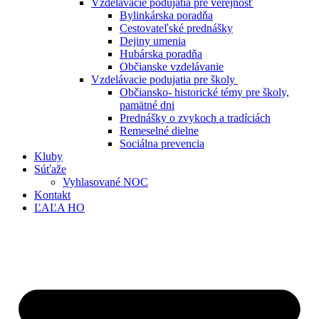
Vzdelávacie podujatia pre verejnosť
Bylinkárska poradňa
Cestovateľské prednášky
Dejiny umenia
Hubárska poradňa
Občianske vzdelávanie
Vzdelávacie podujatia pre školy
Občiansko- historické témy pre školy,
pamätné dni
Prednášky o zvykoch a tradíciách
Remeselné dielne
Sociálna prevencia
Kluby
Súťaže
Vyhlasované NOC
Kontakt
ĽAĽA HO