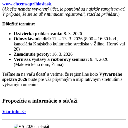
www.chcemsaprihlasit.sk
.
(
Ak ešte nemáte vytvorený účet, je potrebné sa najskôr zaregistrovať.
V prípade, že ste sa už v minulosti registrovali, stačí sa prihlásiť.
)
Dôležité termíny:
Uzávierka prihlasovania:
8. 3. 2026
Odovzdávanie diel:
11. – 13. 3. 2026 (8:00 – 16:30 hod.,
kancelária Krajského kultúrneho strediska v Žiline, Horný val
20)
Zasadnutie poroty:
16. 3. 2026
Vernisáž výstavy a rozborový seminár:
9. 4. 2026
(Makovického dom, Žilina)
Tešíme sa na vašu účasť a veríme, že regionálne kolo
Výtvarného
spektra 2026
bude pre vás príjemným a inšpiratívnym stretnutím s
výtvarným umením.
Propozície a informácie o súťaži
Viac info
>>