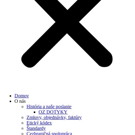
Domov
O nás
História a naše poslanie
OZ DOTYKY
Zmluvy, objednávky, faktúry
Etický kódex
Štandardy
Cezhraničná spolupráca