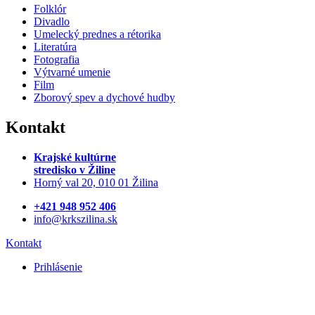
Folklór
Divadlo
Umelecký prednes a rétorika
Literatúra
Fotografia
Výtvarné umenie
Film
Zborový spev a dychové hudby
Kontakt
Krajské kultúrne
stredisko
v Žiline
Horný val 20, 010 01 Žilina
+421 948 952 406
info@krkszilina.sk
Kontakt
Prihlásenie