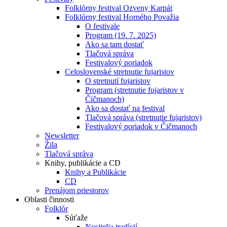
Folklórny festival Ozveny Karpát
Folklórny festival Horného Považia
O festivale
Program (19. 7. 2025)
Ako sa tam dostať
Tlačová správa
Festivalový poriadok
Celoslovenské stretnutie fujaristov
O stretnutí fujaristov
Program (stretnutie fujaristov v
Čičmanoch)
Ako sa dostať na festival
Tlačová správa (stretnutie fujaristov)
Festivalový poriadok v Čičmanoch
Newsletter
Žila
Tlačová správa
Knihy, publikácie a CD
Knihy a Publikácie
CD
Prenájom priestorov
Oblasti činnosti
Folklór
Súťaže
Nositelia tradícií