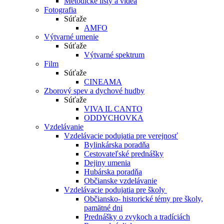
Metodické listy a videá
Fotografia
Súťaže
AMFO
Výtvarné umenie
Súťaže
Výtvarné spektrum
Film
Súťaže
CINEAMA
Zborový spev a dychové hudby
Súťaže
VIVA IL CANTO
ODDYCHOVKA
Vzdelávanie
Vzdelávacie podujatia pre verejnosť
Bylinkárska poradňa
Cestovateľské prednášky
Dejiny umenia
Hubárska poradňa
Občianske vzdelávanie
Vzdelávacie podujatia pre školy
Občiansko- historické témy pre školy,
pamätné dni
Prednášky o zvykoch a tradíciách