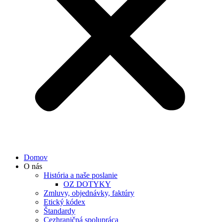
Domov
O nás
História a naše poslanie
OZ DOTYKY
Zmluvy, objednávky, faktúry
Etický kódex
Štandardy
Cezhraničná spolupráca