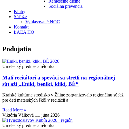
Remeselné dielne
Sociálna prevencia
Kluby
Súťaže
Vyhlasované NOC
Kontakt
ĽAĽA HO
Podujatia
Umelecký prednes a rétorika
Malí recitátori a speváci sa stretli na regionálnej
súťaži „Eniki, beniki, kliki, BÉ“
Krajské kultúrne stredisko v Žiline zorganizovalo regionálnu súťaž
pre deti materských škôl v recitácii a
Read More »
Viktória Válková
11. júna 2026
Umelecký prednes a rétorika