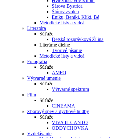
Hviezdoslavov Kubín
Sárova Bystrica
Štúrov zvolen
Eniku, Beniki, Kliki, Bé
Metodické listy a videá
Literatúra
Súťaže
Detská rozprávková Žilina
Literárne dielne
Tvorivé písanie
Metodické listy a videá
Fotografia
Súťaže
AMFO
Výtvarné umenie
Súťaže
Výtvarné spektrum
Film
Súťaže
CINEAMA
Zborový spev a dychové hudby
Súťaže
VIVA IL CANTO
ODDYCHOVKA
Vzdelávanie