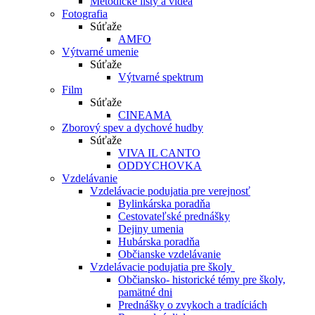
Metodické listy a videá
Fotografia
Súťaže
AMFO
Výtvarné umenie
Súťaže
Výtvarné spektrum
Film
Súťaže
CINEAMA
Zborový spev a dychové hudby
Súťaže
VIVA IL CANTO
ODDYCHOVKA
Vzdelávanie
Vzdelávacie podujatia pre verejnosť
Bylinkárska poradňa
Cestovateľské prednášky
Dejiny umenia
Hubárska poradňa
Občianske vzdelávanie
Vzdelávacie podujatia pre školy
Občiansko- historické témy pre školy,
pamätné dni
Prednášky o zvykoch a tradíciách