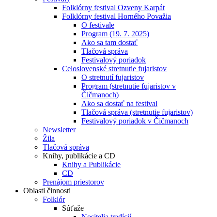
Folklórny festival Ozveny Karpát
Folklórny festival Horného Považia
O festivale
Program (19. 7. 2025)
Ako sa tam dostať
Tlačová správa
Festivalový poriadok
Celoslovenské stretnutie fujaristov
O stretnutí fujaristov
Program (stretnutie fujaristov v
Čičmanoch)
Ako sa dostať na festival
Tlačová správa (stretnutie fujaristov)
Festivalový poriadok v Čičmanoch
Newsletter
Žila
Tlačová správa
Knihy, publikácie a CD
Knihy a Publikácie
CD
Prenájom priestorov
Oblasti činnosti
Folklór
Súťaže
Nositelia tradícií