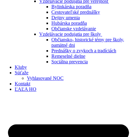
Vzdelávacie podujatia pre verejnosť
Bylinkárska poradňa
Cestovateľské prednášky
Dejiny umenia
Hubárska poradňa
Občianske vzdelávanie
Vzdelávacie podujatia pre školy
Občiansko- historické témy pre školy,
pamätné dni
Prednášky o zvykoch a tradíciách
Remeselné dielne
Sociálna prevencia
Kluby
Súťaže
Vyhlasované NOC
Kontakt
ĽAĽA HO