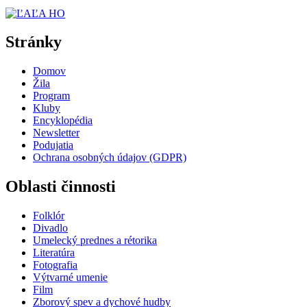
Stránky
Domov
Žila
Program
Kluby
Encyklopédia
Newsletter
Podujatia
Ochrana osobných údajov (GDPR)
Oblasti činnosti
Folklór
Divadlo
Umelecký prednes a rétorika
Literatúra
Fotografia
Výtvarné umenie
Film
Zborový spev a dychové hudby