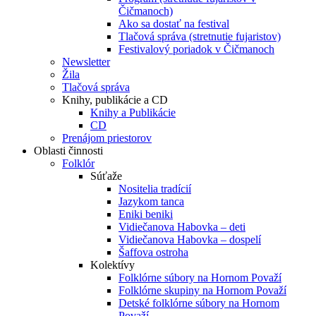
Čičmanoch)
Ako sa dostať na festival
Tlačová správa (stretnutie fujaristov)
Festivalový poriadok v Čičmanoch
Newsletter
Žila
Tlačová správa
Knihy, publikácie a CD
Knihy a Publikácie
CD
Prenájom priestorov
Oblasti činnosti
Folklór
Súťaže
Nositelia tradícií
Jazykom tanca
Eniki beniki
Vidiečanova Habovka – deti
Vidiečanova Habovka – dospelí
Šaffova ostroha
Kolektívy
Folklórne súbory na Hornom Považí
Folklórne skupiny na Hornom Považí
Detské folklórne súbory na Hornom
Považí