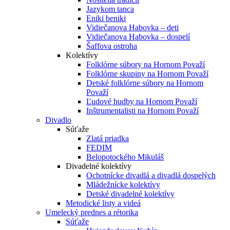
Jazykom tanca
Eniki beniki
Vidiečanova Habovka – deti
Vidiečanova Habovka – dospelí
Šaffova ostroha
Kolektívy
Folklórne súbory na Hornom Považí
Folklórne skupiny na Hornom Považí
Detské folklórne súbory na Hornom
Považí
Ľudové hudby na Hornom Považí
Inštrumentalisti na Hornom Považí
Divadlo
Súťaže
Zlatá priadka
FEDIM
Belopotockého Mikuláš
Divadelné kolektívy
Ochotnícke divadlá a divadlá dospelých
Mládežnícke kolektívy
Detské divadelné kolektívy
Metodické listy a videá
Umelecký prednes a rétorika
Súťaže