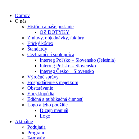
Domov
O nás
História a naše poslanie
OZ DOTYKY
Zmluvy, objednávky, faktúry
Etický kódex
Štandardy
Cezhraničná spolupráca
Interreg Poľsko – Slovensko (Jeleśnia)
Interreg Poľsko – Slovensko
Interreg Česko – Slovensko
Výročné správy
Hospodárenie s majetkom
Obstarávanie
Encyklopédia
Edičná a publikačná činnosť
Logo a jeho použitie
Dizajn manuál
Logo
Aktuálne
Podujatia
Program
Festivaly