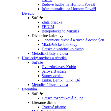
Ľudové hudby na Hornom Považí
Inštrumentalisti na Hornom Považí
Divadlo
Súťaže
Zlatá priadka
FEDIM
Belopotockého Mikuláš
Divadelné kolektívy
Ochotnícke divadlá a divadlá dospelých
Mládežnícke kolektívy
Detské divadelné kolektívy
Metodické listy a videá
Umelecký prednes a rétorika
Súťaže
Hviezdoslavov Kubín
Sárova Bystrica
Štúrov zvolen
Eniku, Beniki, Kliki, Bé
Metodické listy a videá
Literatúra
Súťaže
Detská rozprávková Žilina
Literárne dielne
Tvorivé písanie