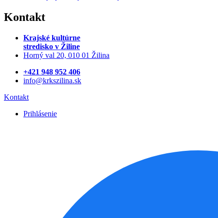
Kontakt
Krajské kultúrne
stredisko
v Žiline
Horný val 20, 010 01 Žilina
+421 948 952 406
info@krkszilina.sk
Kontakt
Prihlásenie