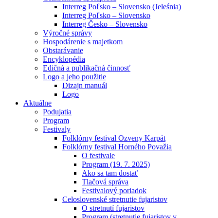
Interreg Poľsko – Slovensko (Jeleśnia)
Interreg Poľsko – Slovensko
Interreg Česko – Slovensko
Výročné správy
Hospodárenie s majetkom
Obstarávanie
Encyklopédia
Edičná a publikačná činnosť
Logo a jeho použitie
Dizajn manuál
Logo
Aktuálne
Podujatia
Program
Festivaly
Folklórny festival Ozveny Karpát
Folklórny festival Horného Považia
O festivale
Program (19. 7. 2025)
Ako sa tam dostať
Tlačová správa
Festivalový poriadok
Celoslovenské stretnutie fujaristov
O stretnutí fujaristov
Program (stretnutie fujaristov v