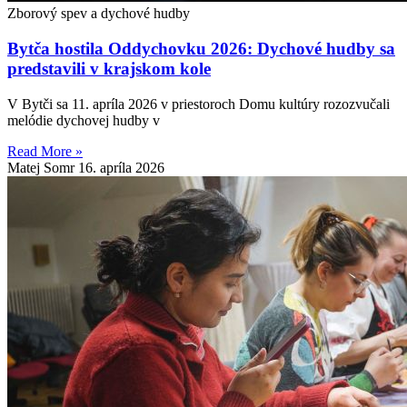
Zborový spev a dychové hudby
Bytča hostila Oddychovku 2026: Dychové hudby sa
predstavili v krajskom kole
V Bytči sa 11. apríla 2026 v priestoroch Domu kultúry rozozvučali
melódie dychovej hudby v
Read More »
Matej Somr
16. apríla 2026