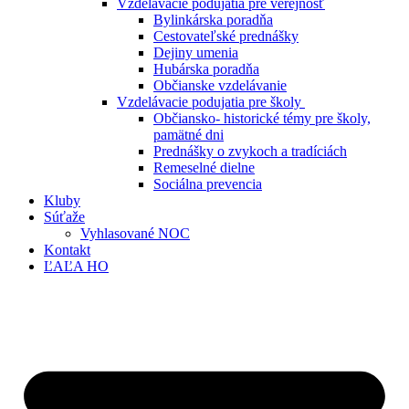
Vzdelávacie podujatia pre verejnosť
Bylinkárska poradňa
Cestovateľské prednášky
Dejiny umenia
Hubárska poradňa
Občianske vzdelávanie
Vzdelávacie podujatia pre školy
Občiansko- historické témy pre školy,
pamätné dni
Prednášky o zvykoch a tradíciách
Remeselné dielne
Sociálna prevencia
Kluby
Súťaže
Vyhlasované NOC
Kontakt
ĽAĽA HO