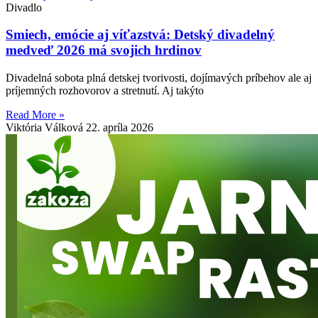
Divadlo
Smiech, emócie aj víťazstvá: Detský divadelný
medveď 2026 má svojich hrdinov
Divadelná sobota plná detskej tvorivosti, dojímavých príbehov ale aj
príjemných rozhovorov a stretnutí. Aj takýto
Read More »
Viktória Válková
22. apríla 2026