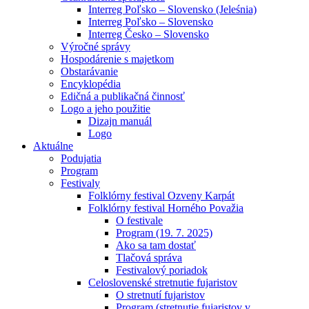
Interreg Poľsko – Slovensko (Jeleśnia)
Interreg Poľsko – Slovensko
Interreg Česko – Slovensko
Výročné správy
Hospodárenie s majetkom
Obstarávanie
Encyklopédia
Edičná a publikačná činnosť
Logo a jeho použitie
Dizajn manuál
Logo
Aktuálne
Podujatia
Program
Festivaly
Folklórny festival Ozveny Karpát
Folklórny festival Horného Považia
O festivale
Program (19. 7. 2025)
Ako sa tam dostať
Tlačová správa
Festivalový poriadok
Celoslovenské stretnutie fujaristov
O stretnutí fujaristov
Program (stretnutie fujaristov v