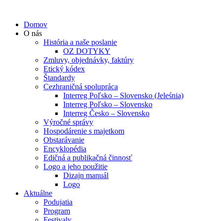
Domov
O nás
História a naše poslanie
OZ DOTYKY
Zmluvy, objednávky, faktúry
Etický kódex
Štandardy
Cezhraničná spolupráca
Interreg Poľsko – Slovensko (Jeleśnia)
Interreg Poľsko – Slovensko
Interreg Česko – Slovensko
Výročné správy
Hospodárenie s majetkom
Obstarávanie
Encyklopédia
Edičná a publikačná činnosť
Logo a jeho použitie
Dizajn manuál
Logo
Aktuálne
Podujatia
Program
Festivaly