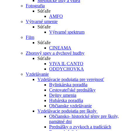
Metodické listy a videá
Fotografia
Súťaže
AMFO
Výtvarné umenie
Súťaže
Výtvarné spektrum
Film
Súťaže
CINEAMA
Zborový spev a dychové hudby
Súťaže
VIVA IL CANTO
ODDYCHOVKA
Vzdelávanie
Vzdelávacie podujatia pre verejnosť
Bylinkárska poradňa
Cestovateľské prednášky
Dejiny umenia
Hubárska poradňa
Občianske vzdelávanie
Vzdelávacie podujatia pre školy
Občiansko- historické témy pre školy,
pamätné dni
Prednášky o zvykoch a tradíciách