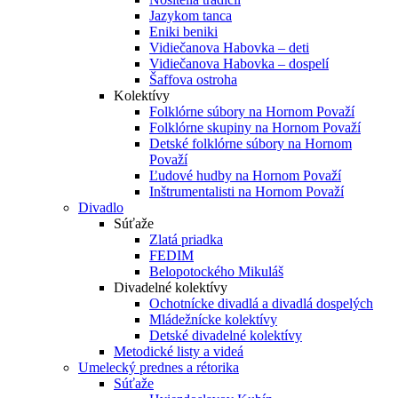
Jazykom tanca
Eniki beniki
Vidiečanova Habovka – deti
Vidiečanova Habovka – dospelí
Šaffova ostroha
Kolektívy
Folklórne súbory na Hornom Považí
Folklórne skupiny na Hornom Považí
Detské folklórne súbory na Hornom
Považí
Ľudové hudby na Hornom Považí
Inštrumentalisti na Hornom Považí
Divadlo
Súťaže
Zlatá priadka
FEDIM
Belopotockého Mikuláš
Divadelné kolektívy
Ochotnícke divadlá a divadlá dospelých
Mládežnícke kolektívy
Detské divadelné kolektívy
Metodické listy a videá
Umelecký prednes a rétorika
Súťaže