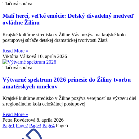
Tlačová správa
Malí herci, veľké emócie: Detský divadelný medveď
ovládne Žilinu
Krajské kultúrne stredisko v Žiline Vás pozýva na krajské kolo
postupovej súťaže detskej dramatickej tvorivosti Zlatá
Read More »
Viktória Válková
10. apríla 2026
Tlačová správa
Výtvarné spektrum 2026 prinesie do Žiliny tvorbu
amatérskych umelcov
Krajské kultúrne stredisko v Žiline pozýva verejnosť na výstavu diel
z regionálneho kola celoštátnej postupovej
Read More »
Petra Rovderová
8. apríla 2026
Page
1
Page
2
Page
3
Page
4
Page
5