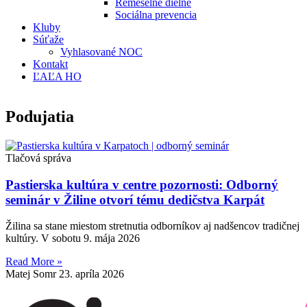
Remeselné dielne
Sociálna prevencia
Kluby
Súťaže
Vyhlasované NOC
Kontakt
ĽAĽA HO
Podujatia
Tlačová správa
Pastierska kultúra v centre pozornosti: Odborný
seminár v Žiline otvorí tému dedičstva Karpát
Žilina sa stane miestom stretnutia odborníkov aj nadšencov tradičnej
kultúry. V sobotu 9. mája 2026
Read More »
Matej Somr
23. apríla 2026