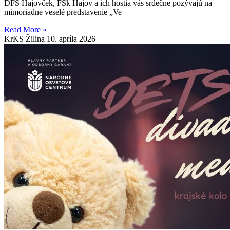
DFS Hajovček, FSk Hajov a ich hostia vás srdečne pozývajú na
mimoriadne veselé predstavenie „Ve
Read More »
KrKS Žilina
10. apríla 2026