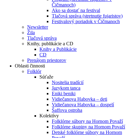
Čičmanoch)
Ako sa dostať na festival
Tlačová správa (stretnutie fujaristov)
Festivalový poriadok v Čičmanoch
Newsletter
Žila
Tlačová správa
Knihy, publikácie a CD
Knihy a Publikácie
CD
Prenájom priestorov
Oblasti činnosti
Folklór
Súťaže
Nositelia tradícií
Jazykom tanca
Eniki beniki
Vidiečanova Habovka – deti
Vidiečanova Habovka – dospelí
Šaffova ostroha
Kolektívy
Folklórne súbory na Hornom Považí
Folklórne skupiny na Hornom Považí
Detské folklórne súbory na Hornom
Považí