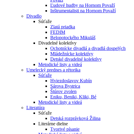
Ľudové hudby na Hornom Považí
Inštrumentalisti na Hornom Považí
Divadlo
Súťaže
Zlatá priadka
FEDIM
Belopotockého Mikuláš
Divadelné kolektívy
Ochotnícke divadlá a divadlá dospelých
Mládežnícke kolektívy
Detské divadelné kolektívy
Metodické listy a videá
Umelecký prednes a rétorika
Súťaže
Hviezdoslavov Kubín
Sárova Bystrica
Štúrov zvolen
Eniku, Beniki, Kliki, Bé
Metodické listy a videá
Literatúra
Súťaže
Detská rozprávková Žilina
Literárne dielne
Tvorivé písanie