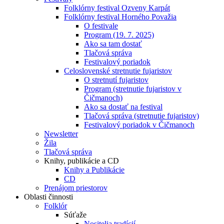
Folklórny festival Ozveny Karpát
Folklórny festival Horného Považia
O festivale
Program (19. 7. 2025)
Ako sa tam dostať
Tlačová správa
Festivalový poriadok
Celoslovenské stretnutie fujaristov
O stretnutí fujaristov
Program (stretnutie fujaristov v
Čičmanoch)
Ako sa dostať na festival
Tlačová správa (stretnutie fujaristov)
Festivalový poriadok v Čičmanoch
Newsletter
Žila
Tlačová správa
Knihy, publikácie a CD
Knihy a Publikácie
CD
Prenájom priestorov
Oblasti činnosti
Folklór
Súťaže
Nositelia tradícií