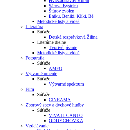
Hviezdoslavov Kubín
Sárova Bystrica
Štúrov zvolen
Eniku, Beniki, Kliki, Bé
Metodické listy a videá
Literatúra
Súťaže
Detská rozprávková Žilina
Literárne dielne
Tvorivé písanie
Metodické listy a videá
Fotografia
Súťaže
AMFO
Výtvarné umenie
Súťaže
Výtvarné spektrum
Film
Súťaže
CINEAMA
Zborový spev a dychové hudby
Súťaže
VIVA IL CANTO
ODDYCHOVKA
Vzdelávanie