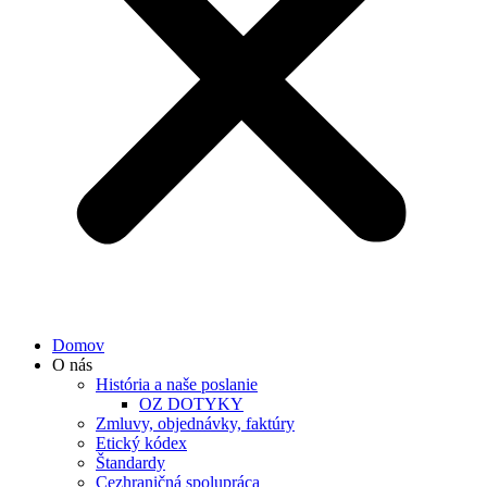
Domov
O nás
História a naše poslanie
OZ DOTYKY
Zmluvy, objednávky, faktúry
Etický kódex
Štandardy
Cezhraničná spolupráca