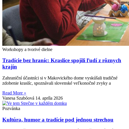
Workshopy a tvorivé dielne
Tradície bez hraníc: Kraslice spojili ľudí z rôznych
krajín
Zahraniční účastníci si v Makovického dome vyskúšali tradičné
zdobenie kraslíc, spoznávali slovenské veľkonočné zvyky a
Read More »
Vanesa Szabóová
14. apríla 2026
Pozvánka
Kultúra, humor a tradície pod jednou strechou