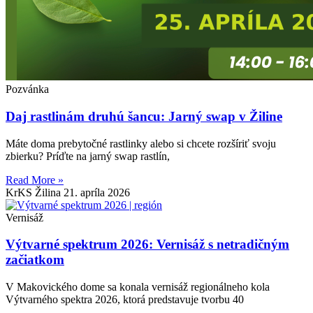
Pozvánka
Daj rastlinám druhú šancu: Jarný swap v Žiline
Máte doma prebytočné rastlinky alebo si chcete rozšíriť svoju
zbierku? Príďte na jarný swap rastlín,
Read More »
KrKS Žilina
21. apríla 2026
Vernisáž
Výtvarné spektrum 2026: Vernisáž s netradičným
začiatkom
V Makovického dome sa konala vernisáž regionálneho kola
Výtvarného spektra 2026, ktorá predstavuje tvorbu 40