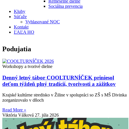
Remeselné dielne
Sociálna prevencia
Kluby
Súťaže
Vyhlasované NOC
Kontakt
ĽAĽA HO
Podujatia
Workshopy a tvorivé dielne
Denný letný tábor COOLTURNÍČEK priniesol
deťom týždeň plný tradícií, tvorivosti a zážitkov
Krajské kultúrne stredisko v Žiline v spolupráci so ZŠ s MŠ Divinka
zorganizovalo v dňoch
Read More »
Viktória Válková
27. júla 2026