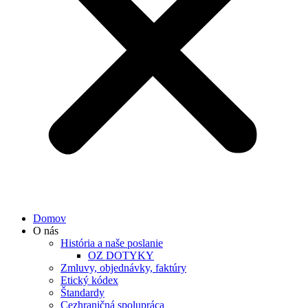
Domov
O nás
História a naše poslanie
OZ DOTYKY
Zmluvy, objednávky, faktúry
Etický kódex
Štandardy
Cezhraničná spolupráca