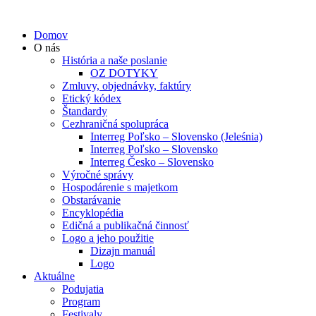
Domov
O nás
História a naše poslanie
OZ DOTYKY
Zmluvy, objednávky, faktúry
Etický kódex
Štandardy
Cezhraničná spolupráca
Interreg Poľsko – Slovensko (Jeleśnia)
Interreg Poľsko – Slovensko
Interreg Česko – Slovensko
Výročné správy
Hospodárenie s majetkom
Obstarávanie
Encyklopédia
Edičná a publikačná činnosť
Logo a jeho použitie
Dizajn manuál
Logo
Aktuálne
Podujatia
Program
Festivaly