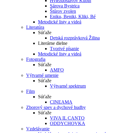
Hviezdoslavov Kubín
Sárova Bystrica
Štúrov zvolen
Eniku, Beniki, Kliki, Bé
Metodické listy a videá
Literatúra
Súťaže
Detská rozprávková Žilina
Literárne dielne
Tvorivé písanie
Metodické listy a videá
Fotografia
Súťaže
AMFO
Výtvarné umenie
Súťaže
Výtvarné spektrum
Film
Súťaže
CINEAMA
Zborový spev a dychové hudby
Súťaže
VIVA IL CANTO
ODDYCHOVKA
Vzdelávanie