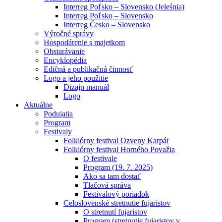
Interreg Poľsko – Slovensko (Jeleśnia)
Interreg Poľsko – Slovensko
Interreg Česko – Slovensko
Výročné správy
Hospodárenie s majetkom
Obstarávanie
Encyklopédia
Edičná a publikačná činnosť
Logo a jeho použitie
Dizajn manuál
Logo
Aktuálne
Podujatia
Program
Festivaly
Folklórny festival Ozveny Karpát
Folklórny festival Horného Považia
O festivale
Program (19. 7. 2025)
Ako sa tam dostať
Tlačová správa
Festivalový poriadok
Celoslovenské stretnutie fujaristov
O stretnutí fujaristov
Program (stretnutie fujaristov v