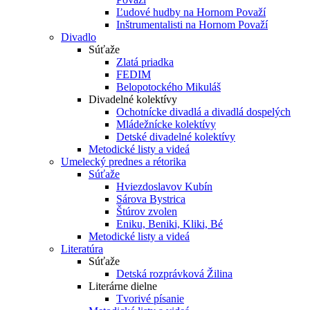
Ľudové hudby na Hornom Považí
Inštrumentalisti na Hornom Považí
Divadlo
Súťaže
Zlatá priadka
FEDIM
Belopotockého Mikuláš
Divadelné kolektívy
Ochotnícke divadlá a divadlá dospelých
Mládežnícke kolektívy
Detské divadelné kolektívy
Metodické listy a videá
Umelecký prednes a rétorika
Súťaže
Hviezdoslavov Kubín
Sárova Bystrica
Štúrov zvolen
Eniku, Beniki, Kliki, Bé
Metodické listy a videá
Literatúra
Súťaže
Detská rozprávková Žilina
Literárne dielne
Tvorivé písanie