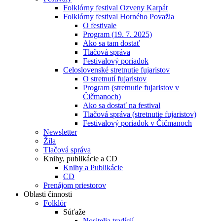
Folklórny festival Ozveny Karpát
Folklórny festival Horného Považia
O festivale
Program (19. 7. 2025)
Ako sa tam dostať
Tlačová správa
Festivalový poriadok
Celoslovenské stretnutie fujaristov
O stretnutí fujaristov
Program (stretnutie fujaristov v
Čičmanoch)
Ako sa dostať na festival
Tlačová správa (stretnutie fujaristov)
Festivalový poriadok v Čičmanoch
Newsletter
Žila
Tlačová správa
Knihy, publikácie a CD
Knihy a Publikácie
CD
Prenájom priestorov
Oblasti činnosti
Folklór
Súťaže
Nositelia tradícií