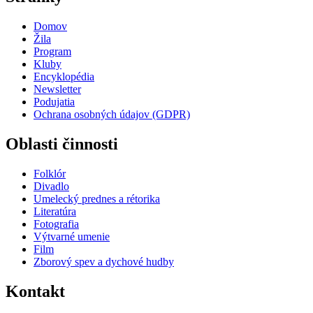
Domov
Žila
Program
Kluby
Encyklopédia
Newsletter
Podujatia
Ochrana osobných údajov (GDPR)
Oblasti činnosti
Folklór
Divadlo
Umelecký prednes a rétorika
Literatúra
Fotografia
Výtvarné umenie
Film
Zborový spev a dychové hudby
Kontakt