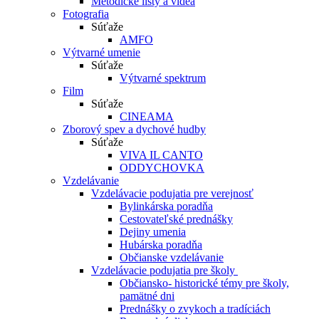
Metodické listy a videá
Fotografia
Súťaže
AMFO
Výtvarné umenie
Súťaže
Výtvarné spektrum
Film
Súťaže
CINEAMA
Zborový spev a dychové hudby
Súťaže
VIVA IL CANTO
ODDYCHOVKA
Vzdelávanie
Vzdelávacie podujatia pre verejnosť
Bylinkárska poradňa
Cestovateľské prednášky
Dejiny umenia
Hubárska poradňa
Občianske vzdelávanie
Vzdelávacie podujatia pre školy
Občiansko- historické témy pre školy,
pamätné dni
Prednášky o zvykoch a tradíciách