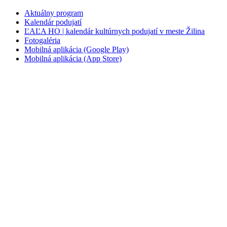
Aktuálny program
Kalendár podujatí
ĽAĽA HO | kalendár kultúrnych podujatí v meste Žilina
Fotogaléria
Mobilná aplikácia (Google Play)
Mobilná aplikácia (App Store)