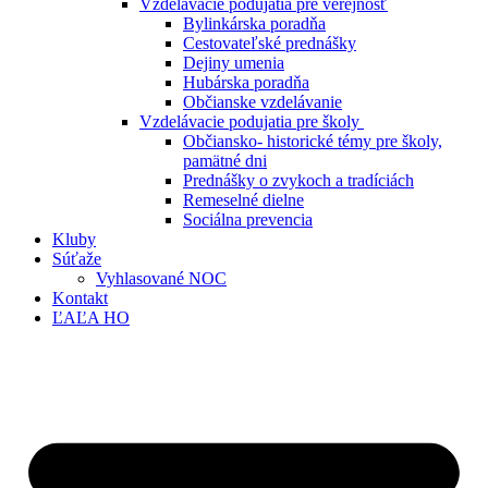
Vzdelávacie podujatia pre verejnosť
Bylinkárska poradňa
Cestovateľské prednášky
Dejiny umenia
Hubárska poradňa
Občianske vzdelávanie
Vzdelávacie podujatia pre školy
Občiansko- historické témy pre školy,
pamätné dni
Prednášky o zvykoch a tradíciách
Remeselné dielne
Sociálna prevencia
Kluby
Súťaže
Vyhlasované NOC
Kontakt
ĽAĽA HO