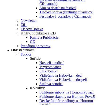
Čičmanoch)
Ako sa dostať na festival
Tlačová správa (stretnutie fujaristov)
Festivalový poriadok v Čičmanoch
Newsletter
Žila
Tlačová správa
Knihy, publikácie a CD
Knihy a Publikácie
CD
Prenájom priestorov
Oblasti činnosti
Folklór
Súťaže
Nositelia tradícií
Jazykom tanca
Eniki beniki
Vidiečanova Habovka – deti
Vidiečanova Habovka – dospelí
Šaffova ostroha
Kolektívy
Folklórne súbory na Hornom Považí
Folklórne skupiny na Hornom Považí
Detské folklórne súbory na Hornom
Považí