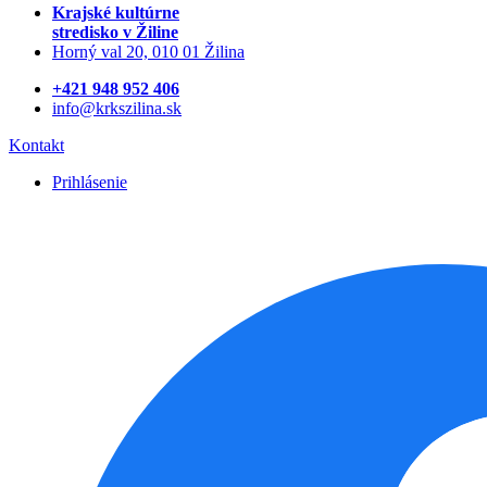
Krajské kultúrne
stredisko
v Žiline
Horný val 20, 010 01 Žilina
+421 948 952 406
info@krkszilina.sk
Kontakt
Prihlásenie