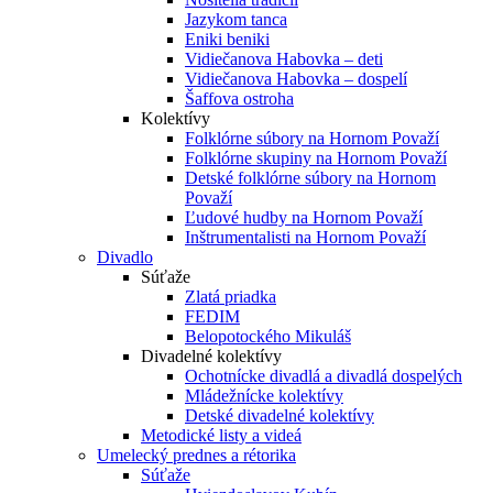
Jazykom tanca
Eniki beniki
Vidiečanova Habovka – deti
Vidiečanova Habovka – dospelí
Šaffova ostroha
Kolektívy
Folklórne súbory na Hornom Považí
Folklórne skupiny na Hornom Považí
Detské folklórne súbory na Hornom
Považí
Ľudové hudby na Hornom Považí
Inštrumentalisti na Hornom Považí
Divadlo
Súťaže
Zlatá priadka
FEDIM
Belopotockého Mikuláš
Divadelné kolektívy
Ochotnícke divadlá a divadlá dospelých
Mládežnícke kolektívy
Detské divadelné kolektívy
Metodické listy a videá
Umelecký prednes a rétorika
Súťaže