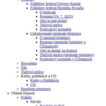
Folklórny festival Ozveny Karpát
Folklórny festival Horného Považia
O festivale
Program (19. 7. 2025)
Ako sa tam dostať
Tlačová správa
Festivalový poriadok
Celoslovenské stretnutie fujaristov
O stretnutí fujaristov
Program (stretnutie fujaristov v
Čičmanoch)
Ako sa dostať na festival
Tlačová správa (stretnutie fujaristov)
Festivalový poriadok v Čičmanoch
Newsletter
Žila
Tlačová správa
Knihy, publikácie a CD
Knihy a Publikácie
CD
Prenájom priestorov
Oblasti činnosti
Folklór
Súťaže
Nositelia tradícií