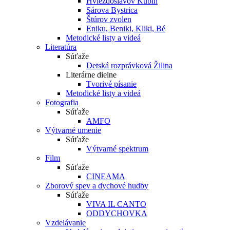
Hviezdoslavov Kubín
Sárova Bystrica
Štúrov zvolen
Eniku, Beniki, Kliki, Bé
Metodické listy a videá
Literatúra
Súťaže
Detská rozprávková Žilina
Literárne dielne
Tvorivé písanie
Metodické listy a videá
Fotografia
Súťaže
AMFO
Výtvarné umenie
Súťaže
Výtvarné spektrum
Film
Súťaže
CINEAMA
Zborový spev a dychové hudby
Súťaže
VIVA IL CANTO
ODDYCHOVKA
Vzdelávanie