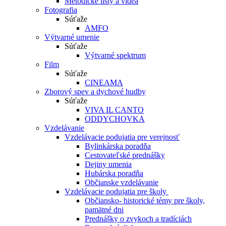
Metodické listy a videá
Fotografia
Súťaže
AMFO
Výtvarné umenie
Súťaže
Výtvarné spektrum
Film
Súťaže
CINEAMA
Zborový spev a dychové hudby
Súťaže
VIVA IL CANTO
ODDYCHOVKA
Vzdelávanie
Vzdelávacie podujatia pre verejnosť
Bylinkárska poradňa
Cestovateľské prednášky
Dejiny umenia
Hubárska poradňa
Občianske vzdelávanie
Vzdelávacie podujatia pre školy
Občiansko- historické témy pre školy,
pamätné dni
Prednášky o zvykoch a tradíciách