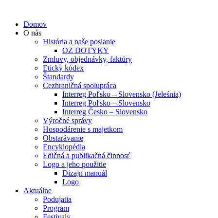
Domov
O nás
História a naše poslanie
OZ DOTYKY
Zmluvy, objednávky, faktúry
Etický kódex
Štandardy
Cezhraničná spolupráca
Interreg Poľsko – Slovensko (Jeleśnia)
Interreg Poľsko – Slovensko
Interreg Česko – Slovensko
Výročné správy
Hospodárenie s majetkom
Obstarávanie
Encyklopédia
Edičná a publikačná činnosť
Logo a jeho použitie
Dizajn manuál
Logo
Aktuálne
Podujatia
Program
Festivaly