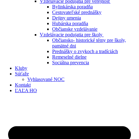
Vzdelávacie podujatia pre verejnosť
Bylinkárska poradňa
Cestovateľské prednášky
Dejiny umenia
Hubárska poradňa
Občianske vzdelávanie
Vzdelávacie podujatia pre školy
Občiansko- historické témy pre školy,
pamätné dni
Prednášky o zvykoch a tradíciách
Remeselné dielne
Sociálna prevencia
Kluby
Súťaže
Vyhlasované NOC
Kontakt
ĽAĽA HO