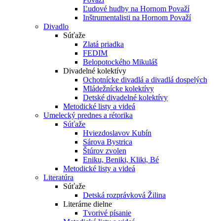
Ľudové hudby na Hornom Považí
Inštrumentalisti na Hornom Považí
Divadlo
Súťaže
Zlatá priadka
FEDIM
Belopotockého Mikuláš
Divadelné kolektívy
Ochotnícke divadlá a divadlá dospelých
Mládežnícke kolektívy
Detské divadelné kolektívy
Metodické listy a videá
Umelecký prednes a rétorika
Súťaže
Hviezdoslavov Kubín
Sárova Bystrica
Štúrov zvolen
Eniku, Beniki, Kliki, Bé
Metodické listy a videá
Literatúra
Súťaže
Detská rozprávková Žilina
Literárne dielne
Tvorivé písanie