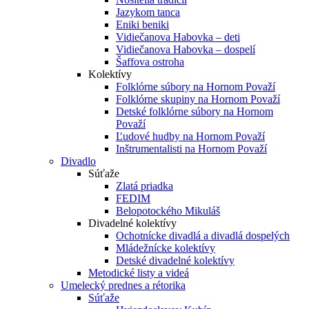
Jazykom tanca
Eniki beniki
Vidiečanova Habovka – deti
Vidiečanova Habovka – dospelí
Šaffova ostroha
Kolektívy
Folklórne súbory na Hornom Považí
Folklórne skupiny na Hornom Považí
Detské folklórne súbory na Hornom
Považí
Ľudové hudby na Hornom Považí
Inštrumentalisti na Hornom Považí
Divadlo
Súťaže
Zlatá priadka
FEDIM
Belopotockého Mikuláš
Divadelné kolektívy
Ochotnícke divadlá a divadlá dospelých
Mládežnícke kolektívy
Detské divadelné kolektívy
Metodické listy a videá
Umelecký prednes a rétorika
Súťaže