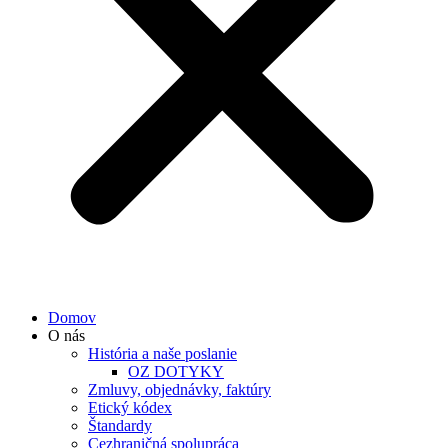
Domov
O nás
História a naše poslanie
OZ DOTYKY
Zmluvy, objednávky, faktúry
Etický kódex
Štandardy
Cezhraničná spolupráca