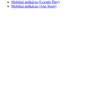
Mobilná aplikácia (Google Play)
Mobilná aplikácia (App Store)