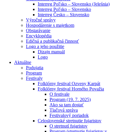
Interreg Poľsko – Slovensko (Jeleśnia)
Interreg Poľsko – Slovensko
Interreg Česko – Slovensko
Výročné správy
Hospodárenie s majetkom
Obstarávanie
Encyklopédia
Edičná a publikačná činnosť
Logo a jeho použitie
Dizajn manuál
Logo
Aktuálne
Podujatia
Program
Festivaly
Folklórny festival Ozveny Karpát
Folklórny festival Horného Považia
O festivale
Program (19. 7. 2025)
Ako sa tam dostať
Tlačová správa
Festivalový poriadok
Celoslovenské stretnutie fujaristov
O stretnutí fujaristov
Program (stretnutie fujaristov v