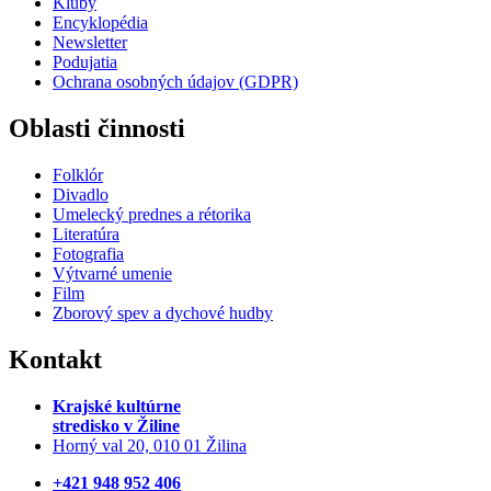
Kluby
Encyklopédia
Newsletter
Podujatia
Ochrana osobných údajov (GDPR)
Oblasti činnosti
Folklór
Divadlo
Umelecký prednes a rétorika
Literatúra
Fotografia
Výtvarné umenie
Film
Zborový spev a dychové hudby
Kontakt
Krajské kultúrne
stredisko
v Žiline
Horný val 20, 010 01 Žilina
+421 948 952 406