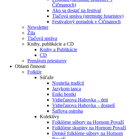
Čičmanoch)
Ako sa dostať na festival
Tlačová správa (stretnutie fujaristov)
Festivalový poriadok v Čičmanoch
Newsletter
Žila
Tlačová správa
Knihy, publikácie a CD
Knihy a Publikácie
CD
Prenájom priestorov
Oblasti činnosti
Folklór
Súťaže
Nositelia tradícií
Jazykom tanca
Eniki beniki
Vidiečanova Habovka – deti
Vidiečanova Habovka – dospelí
Šaffova ostroha
Kolektívy
Folklórne súbory na Hornom Považí
Folklórne skupiny na Hornom Považí
Detské folklórne súbory na Hornom
Považí