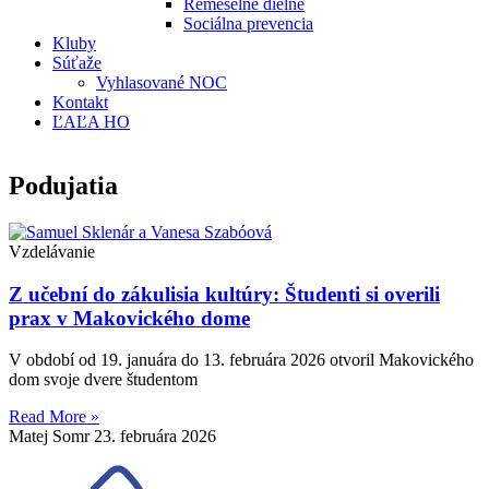
Remeselné dielne
Sociálna prevencia
Kluby
Súťaže
Vyhlasované NOC
Kontakt
ĽAĽA HO
Podujatia
Vzdelávanie
Z učební do zákulisia kultúry: Študenti si overili
prax v Makovického dome
V období od 19. januára do 13. februára 2026 otvoril Makovického
dom svoje dvere študentom
Read More »
Matej Somr
23. februára 2026