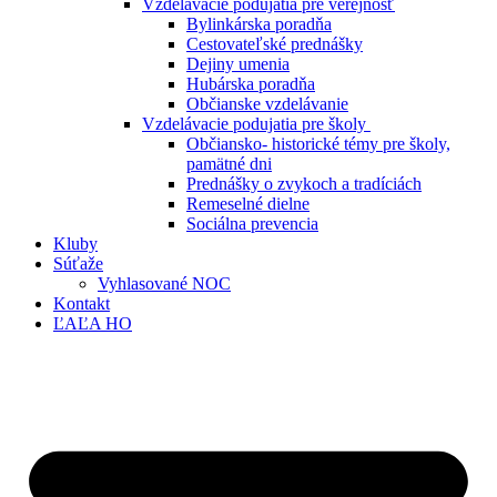
Vzdelávacie podujatia pre verejnosť
Bylinkárska poradňa
Cestovateľské prednášky
Dejiny umenia
Hubárska poradňa
Občianske vzdelávanie
Vzdelávacie podujatia pre školy
Občiansko- historické témy pre školy,
pamätné dni
Prednášky o zvykoch a tradíciách
Remeselné dielne
Sociálna prevencia
Kluby
Súťaže
Vyhlasované NOC
Kontakt
ĽAĽA HO