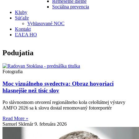
Remeselné dielne
Sociálna prevencia
Kluby
Súťaže
Vyhlasované NOC
Kontakt
ĽAĽA HO
Podujatia
Fotografia
Moc vizuálneho svedectva: Obraz hovoriaci
hlasnejšie než tisíc slov
Po slávnostnom otvorení regionálneho kola celoštátnej výstavy
AMFO 2026 sa k slovu dostal renomovaný fotoreportér
Read More »
Samuel Sklenár
9. februára 2026