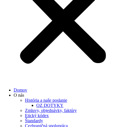
Domov
O nás
História a naše poslanie
OZ DOTYKY
Zmluvy, objednávky, faktúry
Etický kódex
Štandardy
Cezhraničná spolupráca