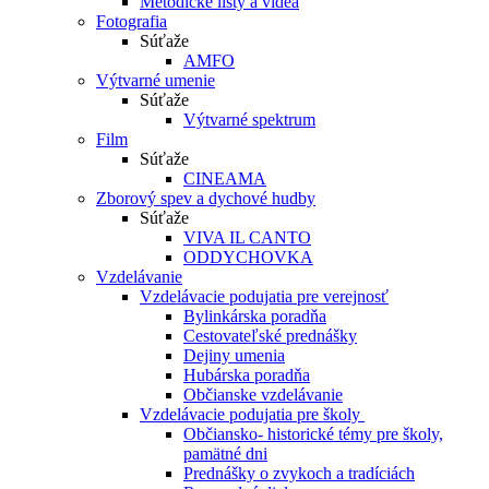
Metodické listy a videá
Fotografia
Súťaže
AMFO
Výtvarné umenie
Súťaže
Výtvarné spektrum
Film
Súťaže
CINEAMA
Zborový spev a dychové hudby
Súťaže
VIVA IL CANTO
ODDYCHOVKA
Vzdelávanie
Vzdelávacie podujatia pre verejnosť
Bylinkárska poradňa
Cestovateľské prednášky
Dejiny umenia
Hubárska poradňa
Občianske vzdelávanie
Vzdelávacie podujatia pre školy
Občiansko- historické témy pre školy,
pamätné dni
Prednášky o zvykoch a tradíciách