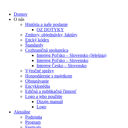
Domov
O nás
História a naše poslanie
OZ DOTYKY
Zmluvy, objednávky, faktúry
Etický kódex
Štandardy
Cezhraničná spolupráca
Interreg Poľsko – Slovensko (Jeleśnia)
Interreg Poľsko – Slovensko
Interreg Česko – Slovensko
Výročné správy
Hospodárenie s majetkom
Obstarávanie
Encyklopédia
Edičná a publikačná činnosť
Logo a jeho použitie
Dizajn manuál
Logo
Aktuálne
Podujatia
Program
Festivaly