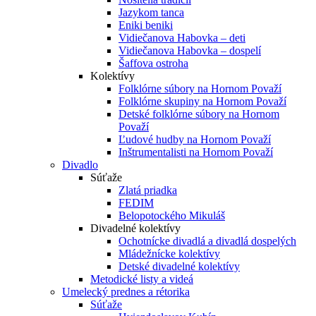
Jazykom tanca
Eniki beniki
Vidiečanova Habovka – deti
Vidiečanova Habovka – dospelí
Šaffova ostroha
Kolektívy
Folklórne súbory na Hornom Považí
Folklórne skupiny na Hornom Považí
Detské folklórne súbory na Hornom
Považí
Ľudové hudby na Hornom Považí
Inštrumentalisti na Hornom Považí
Divadlo
Súťaže
Zlatá priadka
FEDIM
Belopotockého Mikuláš
Divadelné kolektívy
Ochotnícke divadlá a divadlá dospelých
Mládežnícke kolektívy
Detské divadelné kolektívy
Metodické listy a videá
Umelecký prednes a rétorika
Súťaže