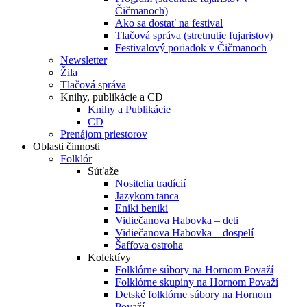
Čičmanoch)
Ako sa dostať na festival
Tlačová správa (stretnutie fujaristov)
Festivalový poriadok v Čičmanoch
Newsletter
Žila
Tlačová správa
Knihy, publikácie a CD
Knihy a Publikácie
CD
Prenájom priestorov
Oblasti činnosti
Folklór
Súťaže
Nositelia tradícií
Jazykom tanca
Eniki beniki
Vidiečanova Habovka – deti
Vidiečanova Habovka – dospelí
Šaffova ostroha
Kolektívy
Folklórne súbory na Hornom Považí
Folklórne skupiny na Hornom Považí
Detské folklórne súbory na Hornom
Považí