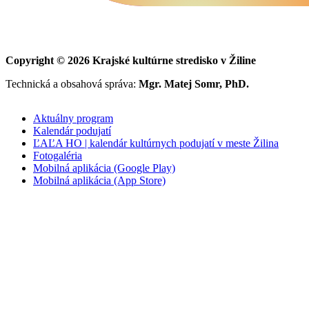
Copyright © 2026 Krajské kultúrne stredisko v Žiline
Technická a obsahová správa:
Mgr. Matej Somr, PhD.
Aktuálny program
Kalendár podujatí
ĽAĽA HO | kalendár kultúrnych podujatí v meste Žilina
Fotogaléria
Mobilná aplikácia (Google Play)
Mobilná aplikácia (App Store)