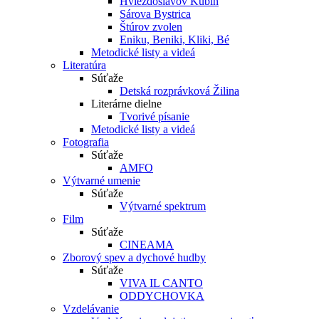
Hviezdoslavov Kubín
Sárova Bystrica
Štúrov zvolen
Eniku, Beniki, Kliki, Bé
Metodické listy a videá
Literatúra
Súťaže
Detská rozprávková Žilina
Literárne dielne
Tvorivé písanie
Metodické listy a videá
Fotografia
Súťaže
AMFO
Výtvarné umenie
Súťaže
Výtvarné spektrum
Film
Súťaže
CINEAMA
Zborový spev a dychové hudby
Súťaže
VIVA IL CANTO
ODDYCHOVKA
Vzdelávanie