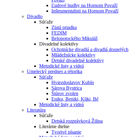
Ľudové hudby na Hornom Považí
Inštrumentalisti na Hornom Považí
Divadlo
Súťaže
Zlatá priadka
FEDIM
Belopotockého Mikuláš
Divadelné kolektívy
Ochotnícke divadlá a divadlá dospelých
Mládežnícke kolektívy
Detské divadelné kolektívy
Metodické listy a videá
Umelecký prednes a rétorika
Súťaže
Hviezdoslavov Kubín
Sárova Bystrica
Štúrov zvolen
Eniku, Beniki, Kliki, Bé
Metodické listy a videá
Literatúra
Súťaže
Detská rozprávková Žilina
Literárne dielne
Tvorivé písanie