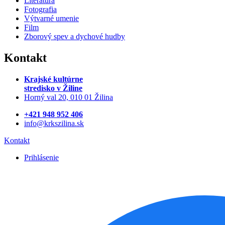
Literatúra
Fotografia
Výtvarné umenie
Film
Zborový spev a dychové hudby
Kontakt
Krajské kultúrne
stredisko
v Žiline
Horný val 20, 010 01 Žilina
+421 948 952 406
info@krkszilina.sk
Kontakt
Prihlásenie