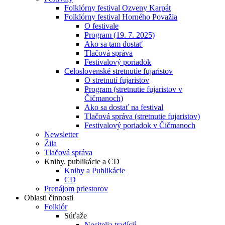
Folklórny festival Ozveny Karpát
Folklórny festival Horného Považia
O festivale
Program (19. 7. 2025)
Ako sa tam dostať
Tlačová správa
Festivalový poriadok
Celoslovenské stretnutie fujaristov
O stretnutí fujaristov
Program (stretnutie fujaristov v
Čičmanoch)
Ako sa dostať na festival
Tlačová správa (stretnutie fujaristov)
Festivalový poriadok v Čičmanoch
Newsletter
Žila
Tlačová správa
Knihy, publikácie a CD
Knihy a Publikácie
CD
Prenájom priestorov
Oblasti činnosti
Folklór
Súťaže
Nositelia tradícií