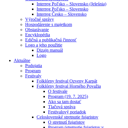
Interreg Poľsko – Slovensko (Jeleśnia)
Interreg Poľsko – Slovensko
Interreg Česko – Slovensko
Výročné správy
Hospodárenie s majetkom
Obstarávanie
Encyklopédia
Edičná a publikačná činnosť
Logo a jeho použitie
Dizajn manuál
Logo
Aktuálne
Podujatia
Program
Festivaly
Folklórny festival Ozveny Karpát
Folklórny festival Horného Považia
O festivale
Program (19. 7. 2025)
Ako sa tam dostať
Tlačová správa
Festivalový poriadok
Celoslovenské stretnutie fujaristov
O stretnutí fujaristov
Program (stretnutie fujaristov v