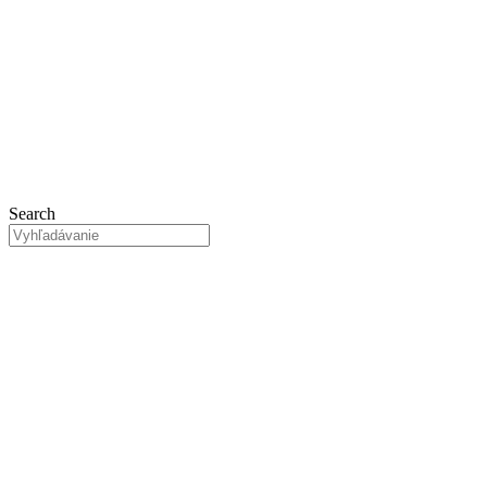
Preskočiť
na
obsah
Search