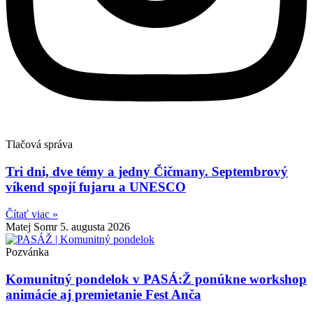
Tlačová správa
Tri dni, dve témy a jedny Čičmany. Septembrový
víkend spojí fujaru a UNESCO
Čítať viac »
Matej Somr
5. augusta 2026
Pozvánka
Komunitný pondelok v PASÁ:Ž ponúkne workshop
animácie aj premietanie Fest Anča