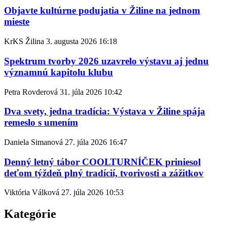
Objavte kultúrne podujatia v Žiline na jednom
mieste
KrKS Žilina
3. augusta 2026
16:18
Spektrum tvorby 2026 uzavrelo výstavu aj jednu
významnú kapitolu klubu
Petra Rovderová
31. júla 2026
10:42
Dva svety, jedna tradícia: Výstava v Žiline spája
remeslo s umením
Daniela Simanová
27. júla 2026
16:47
Denný letný tábor COOLTURNÍČEK priniesol
deťom týždeň plný tradícií, tvorivosti a zážitkov
Viktória Válková
27. júla 2026
10:53
Kategórie