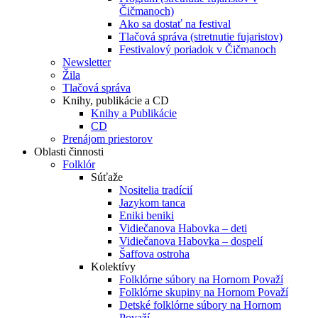
Čičmanoch)
Ako sa dostať na festival
Tlačová správa (stretnutie fujaristov)
Festivalový poriadok v Čičmanoch
Newsletter
Žila
Tlačová správa
Knihy, publikácie a CD
Knihy a Publikácie
CD
Prenájom priestorov
Oblasti činnosti
Folklór
Súťaže
Nositelia tradícií
Jazykom tanca
Eniki beniki
Vidiečanova Habovka – deti
Vidiečanova Habovka – dospelí
Šaffova ostroha
Kolektívy
Folklórne súbory na Hornom Považí
Folklórne skupiny na Hornom Považí
Detské folklórne súbory na Hornom
Považí