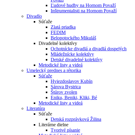
Ľudové hudby na Hornom Považí
Inštrumentalisti na Hornom Považí
Divadlo
Súťaže
Zlatá priadka
FEDIM
Belopotockého Mikuláš
Divadelné kolektívy
Ochotnícke divadlá a divadlá dospelých
Mládežnícke kolektívy
Detské divadelné kolektívy
Metodické listy a videá
Umelecký prednes a rétorika
Súťaže
Hviezdoslavov Kubín
Sárova Bystrica
Štúrov zvolen
Eniku, Beniki, Kliki, Bé
Metodické listy a videá
Literatúra
Súťaže
Detská rozprávková Žilina
Literárne dielne
Tvorivé písanie