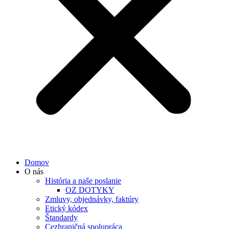
Domov
O nás
História a naše poslanie
OZ DOTYKY
Zmluvy, objednávky, faktúry
Etický kódex
Štandardy
Cezhraničná spolupráca