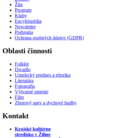
Žila
Program
Kluby
Encyklopédia
Newsletter
Podujatia
Ochrana osobných údajov (GDPR)
Oblasti činnosti
Folklór
Divadlo
Umelecký prednes a rétorika
Literatúra
Fotografia
Výtvarné umenie
Film
Zborový spev a dychové hudby
Kontakt
Krajské kultúrne
stredisko
v Žiline