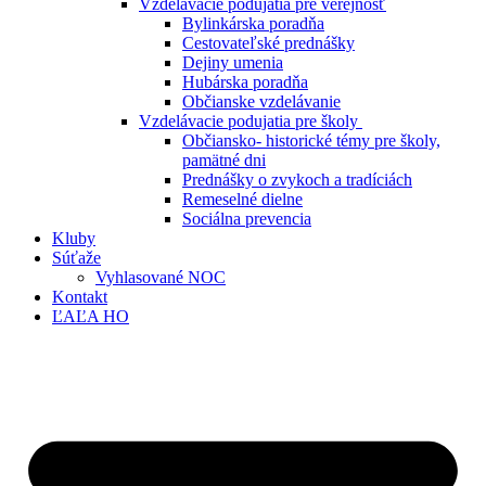
Vzdelávacie podujatia pre verejnosť
Bylinkárska poradňa
Cestovateľské prednášky
Dejiny umenia
Hubárska poradňa
Občianske vzdelávanie
Vzdelávacie podujatia pre školy
Občiansko- historické témy pre školy,
pamätné dni
Prednášky o zvykoch a tradíciách
Remeselné dielne
Sociálna prevencia
Kluby
Súťaže
Vyhlasované NOC
Kontakt
ĽAĽA HO