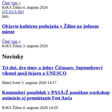
Čítať viac »
KrKS Žilina
4. augusta 2026
Info
Objavte kultúrne podujatia v Žiline na jednom
mieste
Čítať viac »
KrKS Žilina
3. augusta 2026
Novinky
Tri dni, dve témy a jedny Čičmany. Septembrový
víkend spojí fujaru a UNESCO
Matej Somr
5. augusta 2026
14:17
Komunitný pondelok v PASÁ:Ž ponúkne workshop
animácie aj premietanie Fest Anča
KrKS Žilina
4. augusta 2026
14:29