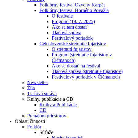
Folklórny festival Ozveny Karpát
Folklórny festival Horného Považia
O festivale
Program (19. 7. 2025)
Ako sa tam dostať
Tlačová správa
Festivalový poriadok
Celoslovenské stretnutie fujaristov
O stretnutí fujaristov
Program (stretnutie fujaristov v
Čičmanoch)
Ako sa dostať na festival
Tlačová správa (stretnutie fujaristov)
Festivalový poriadok v Čičmanoch
Newsletter
Žila
Tlačová správa
Knihy, publikácie a CD
Knihy a Publikácie
CD
Prenájom priestorov
Oblasti činnosti
Folklór
Súťaže
Nositelia tradícií