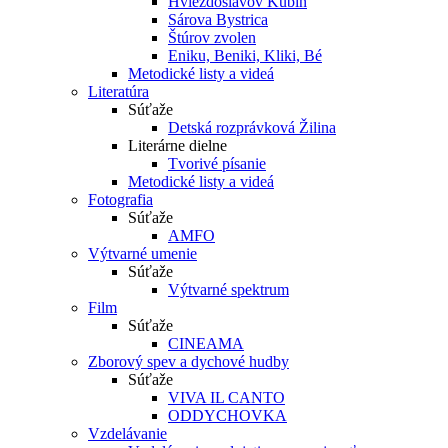
Hviezdoslavov Kubín
Sárova Bystrica
Štúrov zvolen
Eniku, Beniki, Kliki, Bé
Metodické listy a videá
Literatúra
Súťaže
Detská rozprávková Žilina
Literárne dielne
Tvorivé písanie
Metodické listy a videá
Fotografia
Súťaže
AMFO
Výtvarné umenie
Súťaže
Výtvarné spektrum
Film
Súťaže
CINEAMA
Zborový spev a dychové hudby
Súťaže
VIVA IL CANTO
ODDYCHOVKA
Vzdelávanie