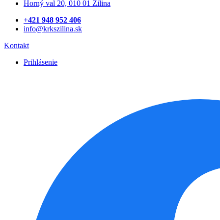
Horný val 20, 010 01 Žilina
+421 948 952 406
info@krkszilina.sk
Kontakt
Prihlásenie