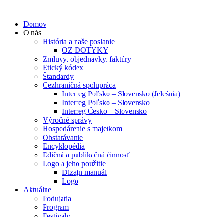
Domov
O nás
História a naše poslanie
OZ DOTYKY
Zmluvy, objednávky, faktúry
Etický kódex
Štandardy
Cezhraničná spolupráca
Interreg Poľsko – Slovensko (Jeleśnia)
Interreg Poľsko – Slovensko
Interreg Česko – Slovensko
Výročné správy
Hospodárenie s majetkom
Obstarávanie
Encyklopédia
Edičná a publikačná činnosť
Logo a jeho použitie
Dizajn manuál
Logo
Aktuálne
Podujatia
Program
Festivaly