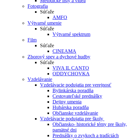
Metodické listy a videá
Fotografia
Súťaže
AMFO
Výtvarné umenie
Súťaže
Výtvarné spektrum
Film
Súťaže
CINEAMA
Zborový spev a dychové hudby
Súťaže
VIVA IL CANTO
ODDYCHOVKA
Vzdelávanie
Vzdelávacie podujatia pre verejnosť
Bylinkárska poradňa
Cestovateľské prednášky
Dejiny umenia
Hubárska poradňa
Občianske vzdelávanie
Vzdelávacie podujatia pre školy
Občiansko- historické témy pre školy,
pamätné dni
Prednášky o zvykoch a tradíciách