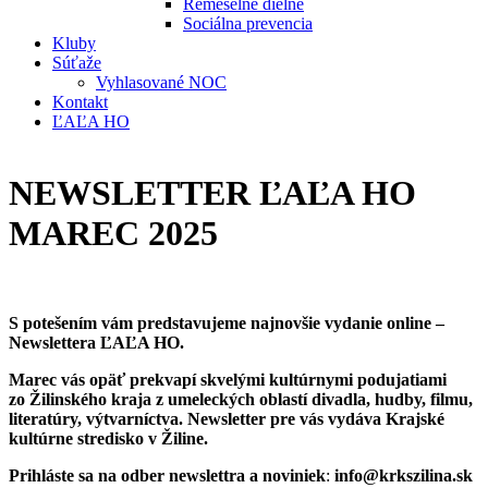
Remeselné dielne
Sociálna prevencia
Kluby
Súťaže
Vyhlasované NOC
Kontakt
ĽAĽA HO
NEWSLETTER ĽAĽA HO
MAREC 2025
S potešením vám predstavujeme najnovšie vydanie online –
Newslettera ĽAĽA HO.
Marec vás opäť prekvapí skvelými kultúrnymi podujatiami
zo Žilinského kraja z umeleckých oblastí divadla, hudby, filmu,
literatúry, výtvarníctva. Newsletter pre vás vydáva Krajské
kultúrne stredisko v Žiline.
Prihláste sa na odber newslettra a noviniek
:
info@krkszilina.sk