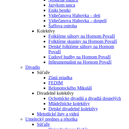
Jazykom tanca
Eniki beniki
Vidiečanova Habovka – deti
Vidiečanova Habovka – dospelí
Šaffova ostroha
Kolektívy
Folklórne súbory na Hornom Považí
Folklórne skupiny na Hornom Považí
Detské folklórne súbory na Hornom
Považí
Ľudové hudby na Hornom Považí
Inštrumentalisti na Hornom Považí
Divadlo
Súťaže
Zlatá priadka
FEDIM
Belopotockého Mikuláš
Divadelné kolektívy
Ochotnícke divadlá a divadlá dospelých
Mládežnícke kolektívy
Detské divadelné kolektívy
Metodické listy a videá
Umelecký prednes a rétorika
Súťaže