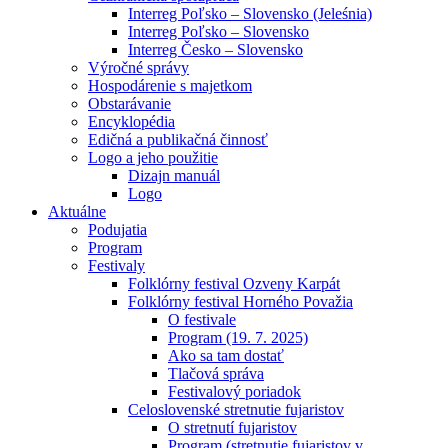
Interreg Poľsko – Slovensko (Jeleśnia)
Interreg Poľsko – Slovensko
Interreg Česko – Slovensko
Výročné správy
Hospodárenie s majetkom
Obstarávanie
Encyklopédia
Edičná a publikačná činnosť
Logo a jeho použitie
Dizajn manuál
Logo
Aktuálne
Podujatia
Program
Festivaly
Folklórny festival Ozveny Karpát
Folklórny festival Horného Považia
O festivale
Program (19. 7. 2025)
Ako sa tam dostať
Tlačová správa
Festivalový poriadok
Celoslovenské stretnutie fujaristov
O stretnutí fujaristov
Program (stretnutie fujaristov v