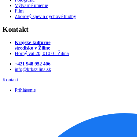
Výtvarné umenie
Film
Zborový spev a dychové hudby
Kontakt
Krajské kultúrne
stredisko
v Žiline
Horný val 20, 010 01 Žilina
+421 948 952 406
info@krkszilina.sk
Kontakt
Prihlásenie