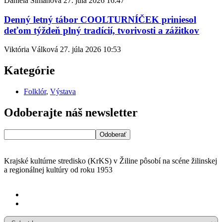
Daniela Simanová
27. júla 2026
16:47
Denný letný tábor COOLTURNÍČEK priniesol
deťom týždeň plný tradícií, tvorivosti a zážitkov
Viktória Válková
27. júla 2026
10:53
Kategórie
Folklór
,
Výstava
Odoberajte náš newsletter
Krajské kultúrne stredisko (KrKS) v
Žiline pôsobí na scéne žilinskej
a
regionálnej kultúry od roku 1953