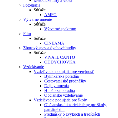
Metodické listy a videá
Fotografia
Súťaže
AMFO
Výtvarné umenie
Súťaže
Výtvarné spektrum
Film
Súťaže
CINEAMA
Zborový spev a dychové hudby
Súťaže
VIVA IL CANTO
ODDYCHOVKA
Vzdelávanie
Vzdelávacie podujatia pre verejnosť
Bylinkárska poradňa
Cestovateľské prednášky
Dejiny umenia
Hubárska poradňa
Občianske vzdelávanie
Vzdelávacie podujatia pre školy
Občiansko- historické témy pre školy,
pamätné dni
Prednášky o zvykoch a tradíciách