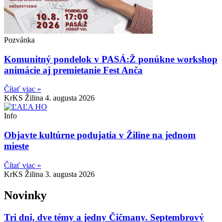
Pozvánka
Komunitný pondelok v PASÁ:Ž ponúkne workshop
animácie aj premietanie Fest Anča
Čítať viac »
KrKS Žilina
4. augusta 2026
Info
Objavte kultúrne podujatia v Žiline na jednom
mieste
Čítať viac »
KrKS Žilina
3. augusta 2026
Novinky
Tri dni, dve témy a jedny Čičmany. Septembrový