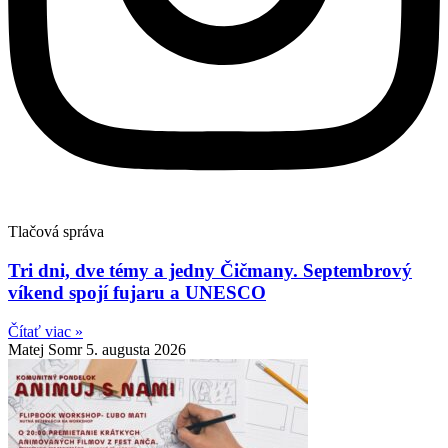
Tlačová správa
Tri dni, dve témy a jedny Čičmany. Septembrový
víkend spojí fujaru a UNESCO
Čítať viac »
Matej Somr
5. augusta 2026