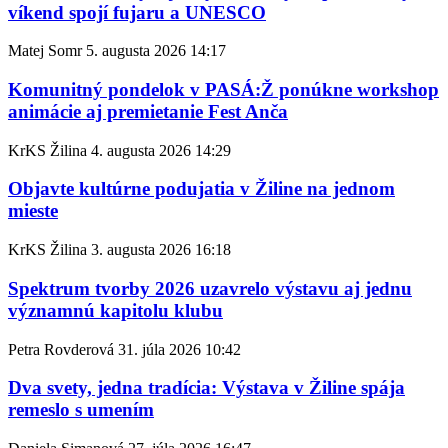
víkend spojí fujaru a UNESCO
Matej Somr
5. augusta 2026
14:17
Komunitný pondelok v PASÁ:Ž ponúkne workshop
animácie aj premietanie Fest Anča
KrKS Žilina
4. augusta 2026
14:29
Objavte kultúrne podujatia v Žiline na jednom
mieste
KrKS Žilina
3. augusta 2026
16:18
Spektrum tvorby 2026 uzavrelo výstavu aj jednu
významnú kapitolu klubu
Petra Rovderová
31. júla 2026
10:42
Dva svety, jedna tradícia: Výstava v Žiline spája
remeslo s umením