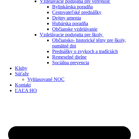
Vzdelávacie podujatia pre verejnosť
Bylinkárska poradňa
Cestovateľské prednášky
Dejiny umenia
Hubárska poradňa
Občianske vzdelávanie
Vzdelávacie podujatia pre školy
Občiansko- historické témy pre školy,
pamätné dni
Prednášky o zvykoch a tradíciách
Remeselné dielne
Sociálna prevencia
Kluby
Súťaže
Vyhlasované NOC
Kontakt
ĽAĽA HO