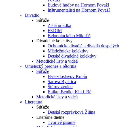
Ľudové hudby na Hornom Považí
Inštrumentalisti na Hornom Považí
Divadlo
Súťaže
Zlatá priadka
FEDIM
Belopotockého Mikuláš
Divadelné kolektívy
Ochotnícke divadlá a divadlá dospelých
Mládežnícke kolektívy
Detské divadelné kolektívy
Metodické listy a videá
Umelecký prednes a rétorika
Súťaže
Hviezdoslavov Kubín
Sárova Bystrica
Štúrov zvolen
Eniku, Beniki, Kliki, Bé
Metodické listy a videá
Literatúra
Súťaže
Detská rozprávková Žilina
Literárne dielne
Tvorivé písanie