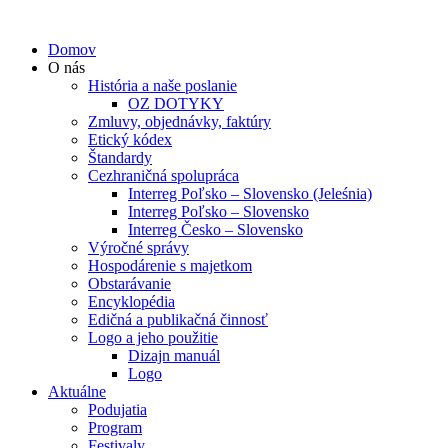
Domov
O nás
História a naše poslanie
OZ DOTYKY
Zmluvy, objednávky, faktúry
Etický kódex
Štandardy
Cezhraničná spolupráca
Interreg Poľsko – Slovensko (Jeleśnia)
Interreg Poľsko – Slovensko
Interreg Česko – Slovensko
Výročné správy
Hospodárenie s majetkom
Obstarávanie
Encyklopédia
Edičná a publikačná činnosť
Logo a jeho použitie
Dizajn manuál
Logo
Aktuálne
Podujatia
Program
Festivaly