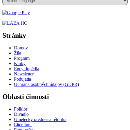
Stránky
Domov
Žila
Program
Kluby
Encyklopédia
Newsletter
Podujatia
Ochrana osobných údajov (GDPR)
Oblasti činnosti
Folklór
Divadlo
Umelecký prednes a rétorika
Literatúra
Fotografia