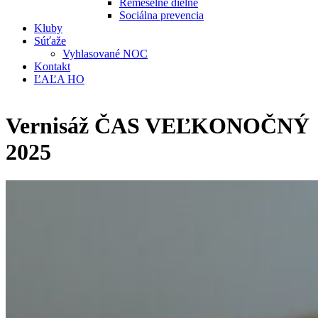
Remeselné dielne
Sociálna prevencia
Kluby
Súťaže
Vyhlasované NOC
Kontakt
ĽAĽA HO
Vernisáž ČAS VEĽKONOČNÝ
2025