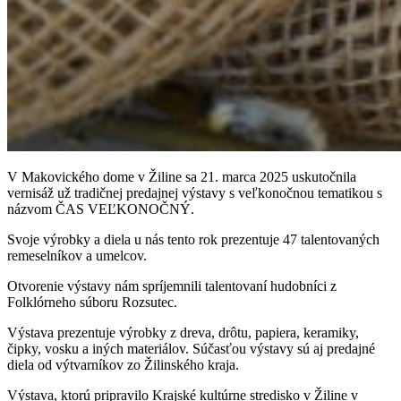
V
Makovického dome v Žiline sa 21. marca 2025 uskutočnila
vernisáž už tradičnej predajnej výstavy s veľkonočnou tematikou s
názvom ČAS VEĽKONOČNÝ.
Svoje výrobky a diela u nás tento rok prezentuje 47 talentovaných
remeselníkov a umelcov.
Otvorenie výstavy nám spríjemnili talentovaní hudobníci z
Folklórneho súboru Rozsutec.
Výstava prezentuje výrobky z dreva, drôtu, papiera, keramiky,
čipky, vosku a iných materiálov. Súčasťou výstavy sú aj predajné
diela od výtvarníkov zo Žilinského kraja.
Výstava, ktorú pripravilo Krajské kultúrne stredisko v Žiline v