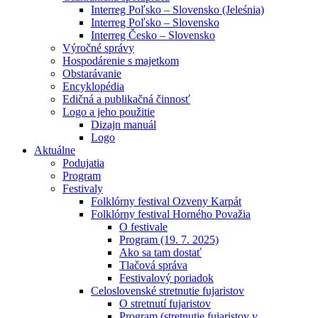
Interreg Poľsko – Slovensko (Jeleśnia)
Interreg Poľsko – Slovensko
Interreg Česko – Slovensko
Výročné správy
Hospodárenie s majetkom
Obstarávanie
Encyklopédia
Edičná a publikačná činnosť
Logo a jeho použitie
Dizajn manuál
Logo
Aktuálne
Podujatia
Program
Festivaly
Folklórny festival Ozveny Karpát
Folklórny festival Horného Považia
O festivale
Program (19. 7. 2025)
Ako sa tam dostať
Tlačová správa
Festivalový poriadok
Celoslovenské stretnutie fujaristov
O stretnutí fujaristov
Program (stretnutie fujaristov v