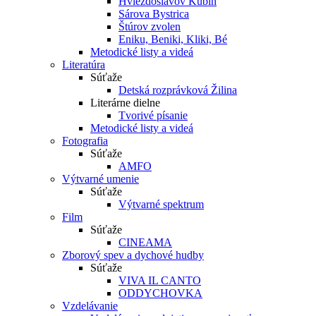
Hviezdoslavov Kubín
Sárova Bystrica
Štúrov zvolen
Eniku, Beniki, Kliki, Bé
Metodické listy a videá
Literatúra
Súťaže
Detská rozprávková Žilina
Literárne dielne
Tvorivé písanie
Metodické listy a videá
Fotografia
Súťaže
AMFO
Výtvarné umenie
Súťaže
Výtvarné spektrum
Film
Súťaže
CINEAMA
Zborový spev a dychové hudby
Súťaže
VIVA IL CANTO
ODDYCHOVKA
Vzdelávanie