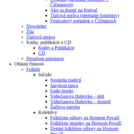
Čičmanoch)
Ako sa dostať na festival
Tlačová správa (stretnutie fujaristov)
Festivalový poriadok v Čičmanoch
Newsletter
Žila
Tlačová správa
Knihy, publikácie a CD
Knihy a Publikácie
CD
Prenájom priestorov
Oblasti činnosti
Folklór
Súťaže
Nositelia tradícií
Jazykom tanca
Eniki beniki
Vidiečanova Habovka – deti
Vidiečanova Habovka – dospelí
Šaffova ostroha
Kolektívy
Folklórne súbory na Hornom Považí
Folklórne skupiny na Hornom Považí
Detské folklórne súbory na Hornom
Považí