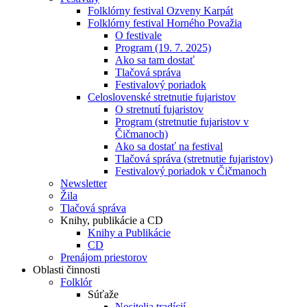
Folklórny festival Ozveny Karpát
Folklórny festival Horného Považia
O festivale
Program (19. 7. 2025)
Ako sa tam dostať
Tlačová správa
Festivalový poriadok
Celoslovenské stretnutie fujaristov
O stretnutí fujaristov
Program (stretnutie fujaristov v
Čičmanoch)
Ako sa dostať na festival
Tlačová správa (stretnutie fujaristov)
Festivalový poriadok v Čičmanoch
Newsletter
Žila
Tlačová správa
Knihy, publikácie a CD
Knihy a Publikácie
CD
Prenájom priestorov
Oblasti činnosti
Folklór
Súťaže
Nositelia tradícií