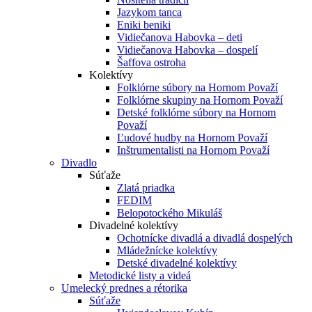
Jazykom tanca
Eniki beniki
Vidiečanova Habovka – deti
Vidiečanova Habovka – dospelí
Šaffova ostroha
Kolektívy
Folklórne súbory na Hornom Považí
Folklórne skupiny na Hornom Považí
Detské folklórne súbory na Hornom
Považí
Ľudové hudby na Hornom Považí
Inštrumentalisti na Hornom Považí
Divadlo
Súťaže
Zlatá priadka
FEDIM
Belopotockého Mikuláš
Divadelné kolektívy
Ochotnícke divadlá a divadlá dospelých
Mládežnícke kolektívy
Detské divadelné kolektívy
Metodické listy a videá
Umelecký prednes a rétorika
Súťaže