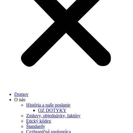
Domov
O nás
História a naše poslanie
OZ DOTYKY
Zmluvy, objednávky, faktúry
Etický kódex
Štandardy
Cezhraničná spolupráca