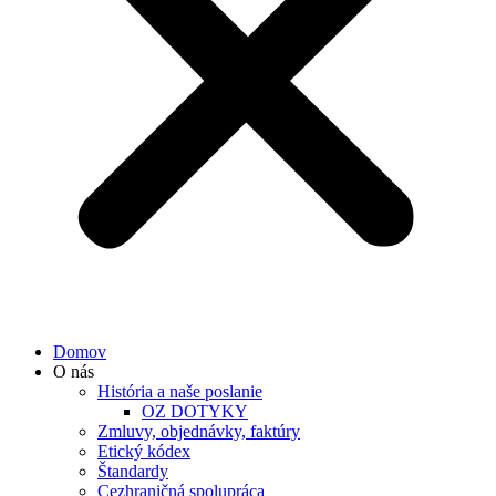
Domov
O nás
História a naše poslanie
OZ DOTYKY
Zmluvy, objednávky, faktúry
Etický kódex
Štandardy
Cezhraničná spolupráca