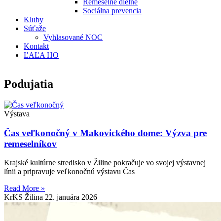
Remeselné dielne
Sociálna prevencia
Kluby
Súťaže
Vyhlasované NOC
Kontakt
ĽAĽA HO
Podujatia
Výstava
Čas veľkonočný v Makovického dome: Výzva pre
remeselníkov
Krajské kultúrne stredisko v Žiline pokračuje vo svojej výstavnej
línii a pripravuje veľkonočnú výstavu Čas
Read More »
KrKS Žilina
22. januára 2026