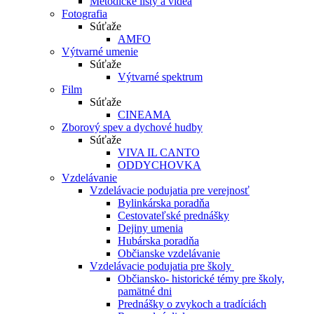
Metodické listy a videá
Fotografia
Súťaže
AMFO
Výtvarné umenie
Súťaže
Výtvarné spektrum
Film
Súťaže
CINEAMA
Zborový spev a dychové hudby
Súťaže
VIVA IL CANTO
ODDYCHOVKA
Vzdelávanie
Vzdelávacie podujatia pre verejnosť
Bylinkárska poradňa
Cestovateľské prednášky
Dejiny umenia
Hubárska poradňa
Občianske vzdelávanie
Vzdelávacie podujatia pre školy
Občiansko- historické témy pre školy,
pamätné dni
Prednášky o zvykoch a tradíciách