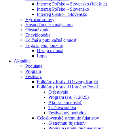
Interreg Poľsko – Slovensko (Jeleśnia)
Interreg Poľsko – Slovensko
Interreg Česko – Slovensko
Výročné správy
Hospodárenie s majetkom
Obstarávanie
Encyklopédia
Edičná a publikačná činnosť
Logo a jeho použitie
Dizajn manuál
Logo
Aktuálne
Podujatia
Program
Festivaly
Folklórny festival Ozveny Karpát
Folklórny festival Horného Považia
O festivale
Program (19. 7. 2025)
Ako sa tam dostať
Tlačová správa
Festivalový poriadok
Celoslovenské stretnutie fujaristov
O stretnutí fujaristov
Program (stretnutie fujaristov v