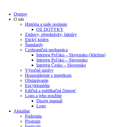
Domov
O nás
História a naše poslanie
OZ DOTYKY
Zmluvy, objednávky, faktúry
Etický kódex
Štandardy
Cezhraničná spolupráca
Interreg Poľsko – Slovensko (Jeleśnia)
Interreg Poľsko – Slovensko
Interreg Česko – Slovensko
Výročné správy
Hospodárenie s majetkom
Obstarávanie
Encyklopédia
Edičná a publikačná činnosť
Logo a jeho použitie
Dizajn manuál
Logo
Aktuálne
Podujatia
Program
Festivaly