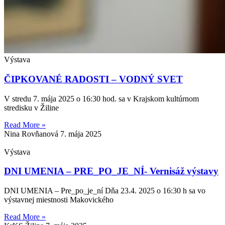
Výstava
ČIPKOVANÉ RADOSTI – VODNÝ SVET
V stredu 7. mája 2025 o 16:30 hod. sa v Krajskom kultúrnom
stredisku v Žiline
Read More »
Nina Rovňanová
7. mája 2025
Výstava
DNI UMENIA – PRE_PO_JE_NÍ- Vernisáž výstavy
DNI UMENIA – Pre_po_je_ní Dňa 23.4. 2025 o 16:30 h sa vo
výstavnej miestnosti Makovického
Read More »