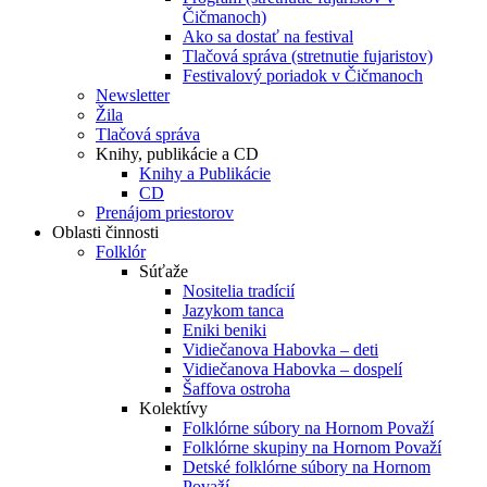
Čičmanoch)
Ako sa dostať na festival
Tlačová správa (stretnutie fujaristov)
Festivalový poriadok v Čičmanoch
Newsletter
Žila
Tlačová správa
Knihy, publikácie a CD
Knihy a Publikácie
CD
Prenájom priestorov
Oblasti činnosti
Folklór
Súťaže
Nositelia tradícií
Jazykom tanca
Eniki beniki
Vidiečanova Habovka – deti
Vidiečanova Habovka – dospelí
Šaffova ostroha
Kolektívy
Folklórne súbory na Hornom Považí
Folklórne skupiny na Hornom Považí
Detské folklórne súbory na Hornom
Považí