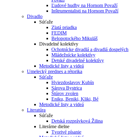
Ľudové hudby na Hornom Považí
Inštrumentalisti na Hornom Považí
Divadlo
Súťaže
Zlatá priadka
FEDIM
Belopotockého Mikuláš
Divadelné kolektívy
Ochotnícke divadlá a divadlá dospelých
Mládežnícke kolektívy
Detské divadelné kolektívy
Metodické listy a videá
Umelecký prednes a rétorika
Súťaže
Hviezdoslavov Kubín
Sárova Bystrica
Štúrov zvolen
Eniku, Beniki, Kliki, Bé
Metodické listy a videá
Literatúra
Súťaže
Detská rozprávková Žilina
Literárne dielne
Tvorivé písanie