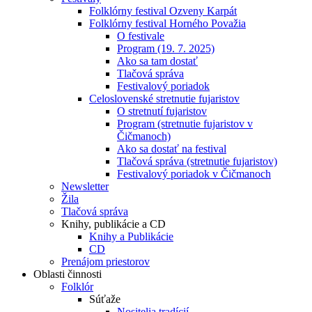
Folklórny festival Ozveny Karpát
Folklórny festival Horného Považia
O festivale
Program (19. 7. 2025)
Ako sa tam dostať
Tlačová správa
Festivalový poriadok
Celoslovenské stretnutie fujaristov
O stretnutí fujaristov
Program (stretnutie fujaristov v
Čičmanoch)
Ako sa dostať na festival
Tlačová správa (stretnutie fujaristov)
Festivalový poriadok v Čičmanoch
Newsletter
Žila
Tlačová správa
Knihy, publikácie a CD
Knihy a Publikácie
CD
Prenájom priestorov
Oblasti činnosti
Folklór
Súťaže
Nositelia tradícií