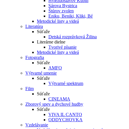
Hviezdoslavov Kubín
Sárova Bystrica
Štúrov zvolen
Eniku, Beniki, Kliki, Bé
Metodické listy a videá
Literatúra
Súťaže
Detská rozprávková Žilina
Literárne dielne
Tvorivé písanie
Metodické listy a videá
Fotografia
Súťaže
AMFO
Výtvarné umenie
Súťaže
Výtvarné spektrum
Film
Súťaže
CINEAMA
Zborový spev a dychové hudby
Súťaže
VIVA IL CANTO
ODDYCHOVKA
Vzdelávanie