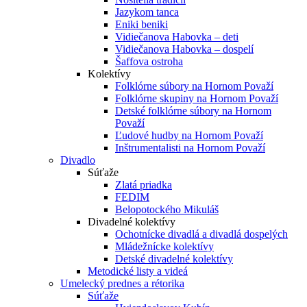
Jazykom tanca
Eniki beniki
Vidiečanova Habovka – deti
Vidiečanova Habovka – dospelí
Šaffova ostroha
Kolektívy
Folklórne súbory na Hornom Považí
Folklórne skupiny na Hornom Považí
Detské folklórne súbory na Hornom
Považí
Ľudové hudby na Hornom Považí
Inštrumentalisti na Hornom Považí
Divadlo
Súťaže
Zlatá priadka
FEDIM
Belopotockého Mikuláš
Divadelné kolektívy
Ochotnícke divadlá a divadlá dospelých
Mládežnícke kolektívy
Detské divadelné kolektívy
Metodické listy a videá
Umelecký prednes a rétorika
Súťaže