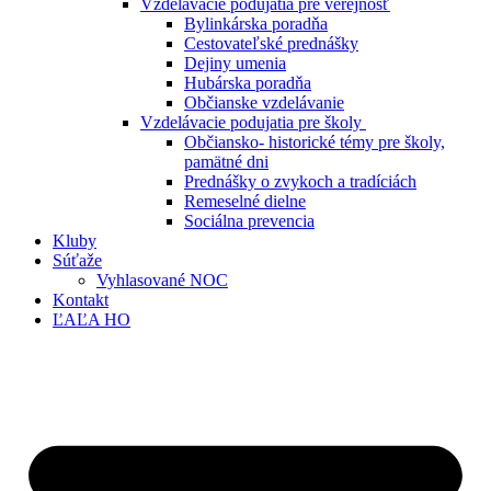
Vzdelávacie podujatia pre verejnosť
Bylinkárska poradňa
Cestovateľské prednášky
Dejiny umenia
Hubárska poradňa
Občianske vzdelávanie
Vzdelávacie podujatia pre školy
Občiansko- historické témy pre školy,
pamätné dni
Prednášky o zvykoch a tradíciách
Remeselné dielne
Sociálna prevencia
Kluby
Súťaže
Vyhlasované NOC
Kontakt
ĽAĽA HO