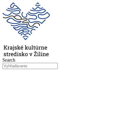
Preskočiť
na
obsah
Search