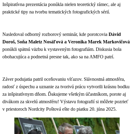
Inšpiratívna prezentácia ponúkla nielen teoretický rámec, ale aj
praktické tipy na tvorbu tematických fotografických sérií.
Nasledoval odborný rozborový seminár, kde porotcovia
Dávid
Doroš, Soňa Maletz Nosáľová a Veronika Marek Markovičová
ponúkli spätnú väzbu k vystaveným fotografiám. Diskusia bola
obohacujúca a podnetná presne tak, ako sa na AMFO patrí.
Záver podujatia patril oceňovaniu víťazov. Slávnostná atmosféra,
radosť z úspechu a uznanie za tvorivú prácu vytvorili krásnu bodku
za inšpiratívnym dňom. Ďakujeme všetkým účastníkom, porote aj
divákom za skvelú atmosféru! Výstavu fotografií si môžete pozrieť
v priestoroch Nordcity Poštová ešte do piatku 20. júna 2025.