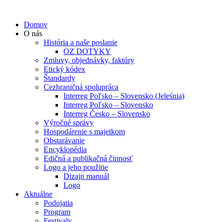
Domov
O nás
História a naše poslanie
OZ DOTYKY
Zmluvy, objednávky, faktúry
Etický kódex
Štandardy
Cezhraničná spolupráca
Interreg Poľsko – Slovensko (Jeleśnia)
Interreg Poľsko – Slovensko
Interreg Česko – Slovensko
Výročné správy
Hospodárenie s majetkom
Obstarávanie
Encyklopédia
Edičná a publikačná činnosť
Logo a jeho použitie
Dizajn manuál
Logo
Aktuálne
Podujatia
Program
Festivaly