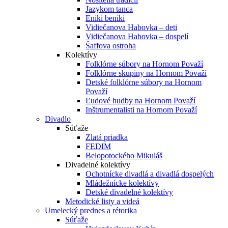
Jazykom tanca
Eniki beniki
Vidiečanova Habovka – deti
Vidiečanova Habovka – dospelí
Šaffova ostroha
Kolektívy
Folklórne súbory na Hornom Považí
Folklórne skupiny na Hornom Považí
Detské folklórne súbory na Hornom
Považí
Ľudové hudby na Hornom Považí
Inštrumentalisti na Hornom Považí
Divadlo
Súťaže
Zlatá priadka
FEDIM
Belopotockého Mikuláš
Divadelné kolektívy
Ochotnícke divadlá a divadlá dospelých
Mládežnícke kolektívy
Detské divadelné kolektívy
Metodické listy a videá
Umelecký prednes a rétorika
Súťaže