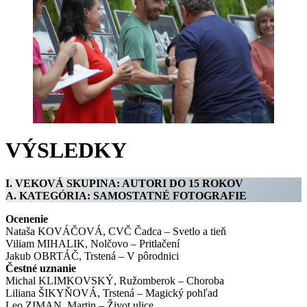
VÝSLEDKY
I. VEKOVÁ SKUPINA: AUTORI DO 15 ROKOV
A. KATEGÓRIA: SAMOSTATNÉ FOTOGRAFIE
Ocenenie
Nataša KOVÁČOVÁ, CVČ Čadca – Svetlo a tieň
Viliam MIHALIK, Nolčovo – Pritlačení
Jakub OBRTÁČ, Trstená – V pôrodnici
Čestné uznanie
Michal KLIMKOVSKÝ, Ružomberok – Choroba
Liliana ŠIKYŇOVÁ, Trstená – Magický pohľad
Leo ZIMAN, Martin – Život ulice