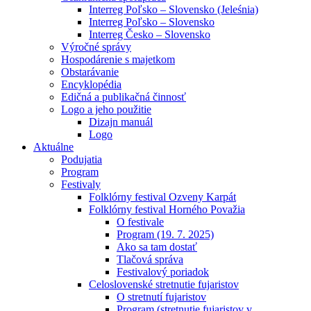
Interreg Poľsko – Slovensko (Jeleśnia)
Interreg Poľsko – Slovensko
Interreg Česko – Slovensko
Výročné správy
Hospodárenie s majetkom
Obstarávanie
Encyklopédia
Edičná a publikačná činnosť
Logo a jeho použitie
Dizajn manuál
Logo
Aktuálne
Podujatia
Program
Festivaly
Folklórny festival Ozveny Karpát
Folklórny festival Horného Považia
O festivale
Program (19. 7. 2025)
Ako sa tam dostať
Tlačová správa
Festivalový poriadok
Celoslovenské stretnutie fujaristov
O stretnutí fujaristov
Program (stretnutie fujaristov v