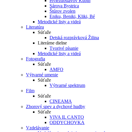
Hviezdoslavov Kubín
Sárova Bystrica
Štúrov zvolen
Eniku, Beniki, Kliki, Bé
Metodické listy a videá
Literatúra
Súťaže
Detská rozprávková Žilina
Literárne dielne
Tvorivé písanie
Metodické listy a videá
Fotografia
Súťaže
AMFO
Výtvarné umenie
Súťaže
Výtvarné spektrum
Film
Súťaže
CINEAMA
Zborový spev a dychové hudby
Súťaže
VIVA IL CANTO
ODDYCHOVKA
Vzdelávanie