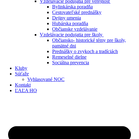
Vzdelávacie podujatia pre verejnosť
Bylinkárska poradňa
Cestovateľské prednášky
Dejiny umenia
Hubárska poradňa
Občianske vzdelávanie
Vzdelávacie podujatia pre školy
Občiansko- historické témy pre školy,
pamätné dni
Prednášky o zvykoch a tradíciách
Remeselné dielne
Sociálna prevencia
Kluby
Súťaže
Vyhlasované NOC
Kontakt
ĽAĽA HO