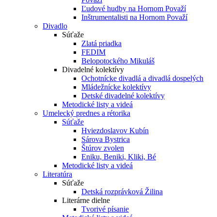
Ľudové hudby na Hornom Považí
Inštrumentalisti na Hornom Považí
Divadlo
Súťaže
Zlatá priadka
FEDIM
Belopotockého Mikuláš
Divadelné kolektívy
Ochotnícke divadlá a divadlá dospelých
Mládežnícke kolektívy
Detské divadelné kolektívy
Metodické listy a videá
Umelecký prednes a rétorika
Súťaže
Hviezdoslavov Kubín
Sárova Bystrica
Štúrov zvolen
Eniku, Beniki, Kliki, Bé
Metodické listy a videá
Literatúra
Súťaže
Detská rozprávková Žilina
Literárne dielne
Tvorivé písanie