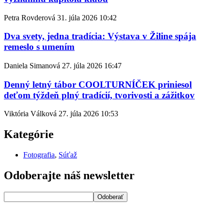
Petra Rovderová
31. júla 2026
10:42
Dva svety, jedna tradícia: Výstava v Žiline spája
remeslo s umením
Daniela Simanová
27. júla 2026
16:47
Denný letný tábor COOLTURNÍČEK priniesol
deťom týždeň plný tradícií, tvorivosti a zážitkov
Viktória Válková
27. júla 2026
10:53
Kategórie
Fotografia
,
Súťaž
Odoberajte náš newsletter