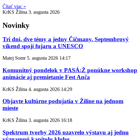
Čítať viac »
KrKS Žilina
3. augusta 2026
Novinky
Tri dni, dve témy a jedny Čičmany. Septembrový
víkend spojí fujaru a UNESCO
Matej Somr
5. augusta 2026
14:17
Komunitný pondelok v PASÁ:Ž ponúkne workshop
animácie aj premietanie Fest Anča
KrKS Žilina
4. augusta 2026
14:29
Objavte kultúrne podujatia v Žiline na jednom
mieste
KrKS Žilina
3. augusta 2026
16:18
Spektrum tvorby 2026 uzavrelo výstavu aj jednu
významnú kapitolu klubu