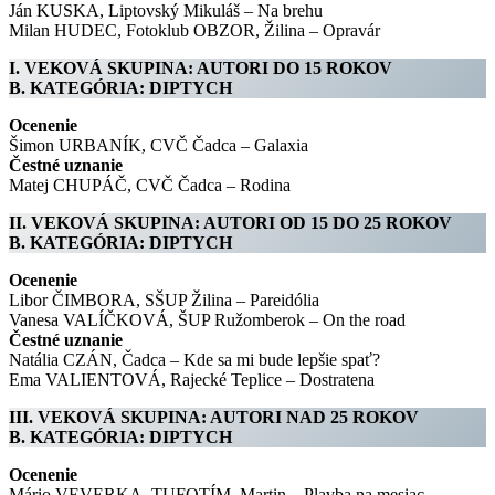
Ján KUSKA, Liptovský Mikuláš – Na brehu
Milan HUDEC, Fotoklub OBZOR, Žilina – Opravár
I. VEKOVÁ SKUPINA: AUTORI DO 15 ROKOV
B. KATEGÓRIA: DIPTYCH
Ocenenie
Šimon URBANÍK, CVČ Čadca – Galaxia
Čestné uznanie
Matej CHUPÁČ, CVČ Čadca – Rodina
II. VEKOVÁ SKUPINA: AUTORI OD 15 DO 25 ROKOV
B. KATEGÓRIA: DIPTYCH
Ocenenie
Libor ČIMBORA, SŠUP Žilina – Pareidólia
Vanesa VALÍČKOVÁ, ŠUP Ružomberok – On the road
Čestné uznanie
Natália CZÁN, Čadca – Kde sa mi bude lepšie spať?
Ema VALIENTOVÁ, Rajecké Teplice – Dostratena
III. VEKOVÁ SKUPINA: AUTORI NAD 25 ROKOV
B. KATEGÓRIA: DIPTYCH
Ocenenie
Mário VEVERKA, TUFOTÍM, Martin – Plavba na mesiac