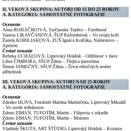
II. VEKOVÁ SKUPINA: AUTORI OD 15 DO 25 ROKOV
A. KATEGÓRIA: SAMOSTATNÉ FOTOGRAFIE
Ocenenie
Anna ROHÁČIKOVÁ, Turčianske Teplice – Farebnosť
Vanesa LIKAVČANOVÁ, ŠUP Ružomberok – Vo svojej koži
Žaneta KOBILIAKOVÁ, ZUŠ Ignáca Kolčáka, Námestovo –
Apeiron
Čestné uznanie
Rebeka UCHÁĽOVÁ, Liptovský Hrádok – Odlišnosť v dave
Libor ČIMBORA, SŠUP Žilina – Tlejúca panoráma
Šimon JAMEČNÝ, SŠUP Žilina – Život rehoľných sestier
alžbetínok
III. VEKOVÁ SKUPINA: AUTORI NAD 25 ROKOV
A. KATEGÓRIA: SAMOSTATNÉ FOTOGRAFIE
Ocenenie
Zdenko HLIVA, Fotoklub Martina Martinčeka, Liptovský Mikuláš
– Vo svetle reflektorov
Zdeno ZIMAN, TUFOTÍM, Martin – Filipovia v zrkadle
Zdeno ZIMAN, TUFOTÍM, Martin – Monster
Čestné uznanie
Vladimír ŠKUTA, ART ŠTÚDIO, Liptovský Hrádok – Kozmos