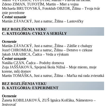
Zdeno ZIMAN, TUFOTÍM, Martin – Mier a vojna
Michaela BRUTOVSKÁ, Fotoklub OBZOR, Žilina – Tvoja tvár
znie povedome
Čestné uznanie
Marián ZÁVACKÝ, Just a natruc, Žilina – Lastovičky
BEZ ROZLÍŠENIA VEKU
C. KATEGÓRIA: CYKLY A SERIÁLY
Ocenenie
Marián ZÁVACKÝ, Just a natruc, Žilina – Zátišie z chalupy
Jozef CHROMIAK, Just a natruc, Žilina – Detstvo v cirkuse
Jakub JARABICA, Čadca – Veda a výskum
Čestné uznanie
Natália CZÁN, Čadca – Podoby domova
Zoja JAŠŠÁKOVÁ, Spojená škola Nižná – Moje miesto, moje
korene, môj domov
Martin TOMÁŠKA, Just a natruc, Žilina – Maťka má rada zvieratká
BEZ ROZLÍŠENIA VEKU
D. KATEGÓRIA: EXPERIMENT
Ocenenie
Žaneta KOBILIAKOVÁ, ZUŠ Ignáca Kolčáka, Námestovo –
Jestvovať