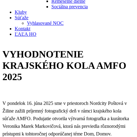
Remeselné dielne
Sociálna prevencia
Kluby
Súťaže
Vyhlasované NOC
Kontakt
ĽAĽA HO
VYHODNOTENIE
KRAJSKÉHO KOLA AMFO
2025
V pondelok 16. júna 2025 sme v priestoroch Nordcity Poštová v
Žiline zažili príjemný fotografický deň v rámci krajského kola
súťaže AMFO. Podujatie otvorila výtvarná fotografka a kurátorka
Veronika Marek Markovičová, ktorá nás previedla rôznorodými
prístupmi k tohtoročnej odporúčanej téme Dom, Domov.