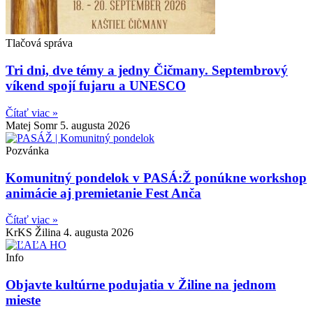
Tlačová správa
Tri dni, dve témy a jedny Čičmany. Septembrový
víkend spojí fujaru a UNESCO
Čítať viac »
Matej Somr
5. augusta 2026
Pozvánka
Komunitný pondelok v PASÁ:Ž ponúkne workshop
animácie aj premietanie Fest Anča
Čítať viac »
KrKS Žilina
4. augusta 2026
Info
Objavte kultúrne podujatia v Žiline na jednom
mieste