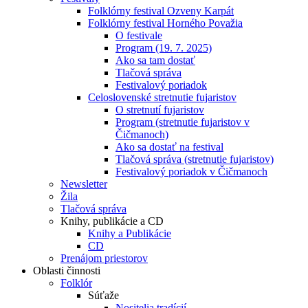
Folklórny festival Ozveny Karpát
Folklórny festival Horného Považia
O festivale
Program (19. 7. 2025)
Ako sa tam dostať
Tlačová správa
Festivalový poriadok
Celoslovenské stretnutie fujaristov
O stretnutí fujaristov
Program (stretnutie fujaristov v
Čičmanoch)
Ako sa dostať na festival
Tlačová správa (stretnutie fujaristov)
Festivalový poriadok v Čičmanoch
Newsletter
Žila
Tlačová správa
Knihy, publikácie a CD
Knihy a Publikácie
CD
Prenájom priestorov
Oblasti činnosti
Folklór
Súťaže
Nositelia tradícií