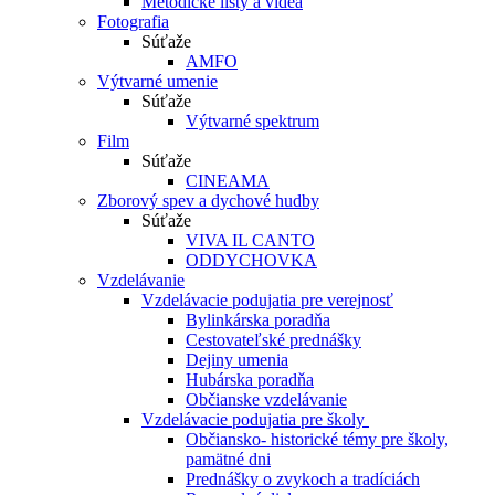
Metodické listy a videá
Fotografia
Súťaže
AMFO
Výtvarné umenie
Súťaže
Výtvarné spektrum
Film
Súťaže
CINEAMA
Zborový spev a dychové hudby
Súťaže
VIVA IL CANTO
ODDYCHOVKA
Vzdelávanie
Vzdelávacie podujatia pre verejnosť
Bylinkárska poradňa
Cestovateľské prednášky
Dejiny umenia
Hubárska poradňa
Občianske vzdelávanie
Vzdelávacie podujatia pre školy
Občiansko- historické témy pre školy,
pamätné dni
Prednášky o zvykoch a tradíciách