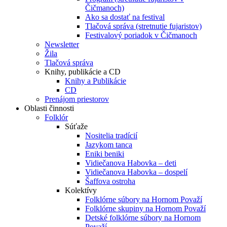
Čičmanoch)
Ako sa dostať na festival
Tlačová správa (stretnutie fujaristov)
Festivalový poriadok v Čičmanoch
Newsletter
Žila
Tlačová správa
Knihy, publikácie a CD
Knihy a Publikácie
CD
Prenájom priestorov
Oblasti činnosti
Folklór
Súťaže
Nositelia tradícií
Jazykom tanca
Eniki beniki
Vidiečanova Habovka – deti
Vidiečanova Habovka – dospelí
Šaffova ostroha
Kolektívy
Folklórne súbory na Hornom Považí
Folklórne skupiny na Hornom Považí
Detské folklórne súbory na Hornom
Považí