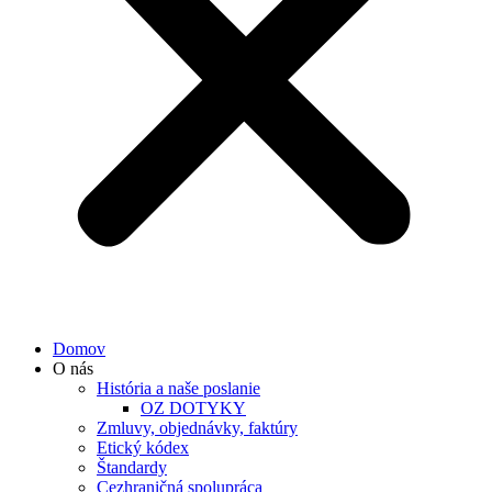
Domov
O nás
História a naše poslanie
OZ DOTYKY
Zmluvy, objednávky, faktúry
Etický kódex
Štandardy
Cezhraničná spolupráca