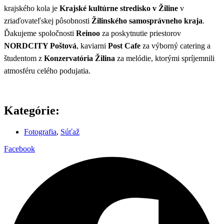
krajského kola je
Krajské kultúrne stredisko v Žiline
v
zriaďovateľskej pôsobnosti
Žilinského samosprávneho kraja
.
Ďakujeme spoločnosti
Reinoo
za poskytnutie priestorov
NORDCITY Poštová
, kaviarni
Post Cafe
za výborný catering a
študentom z
Konzervatória Žilina
za melódie, ktorými spríjemnili
atmosféru celého podujatia.
Kategórie:
Fotografia
,
Súťaž
Facebook