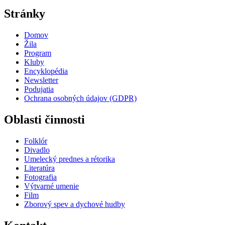
Stránky
Domov
Žila
Program
Kluby
Encyklopédia
Newsletter
Podujatia
Ochrana osobných údajov (GDPR)
Oblasti činnosti
Folklór
Divadlo
Umelecký prednes a rétorika
Literatúra
Fotografia
Výtvarné umenie
Film
Zborový spev a dychové hudby