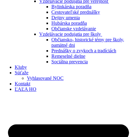
Vzdelávacie podujatia pre verejnosť
Bylinkárska poradňa
Cestovateľské prednášky
Dejiny umenia
Hubárska poradňa
Občianske vzdelávanie
Vzdelávacie podujatia pre školy
Občiansko- historické témy pre školy,
pamätné dni
Prednášky o zvykoch a tradíciách
Remeselné dielne
Sociálna prevencia
Kluby
Súťaže
Vyhlasované NOC
Kontakt
ĽAĽA HO