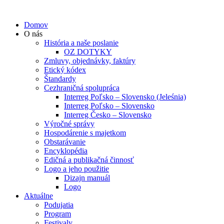
Domov
O nás
História a naše poslanie
OZ DOTYKY
Zmluvy, objednávky, faktúry
Etický kódex
Štandardy
Cezhraničná spolupráca
Interreg Poľsko – Slovensko (Jeleśnia)
Interreg Poľsko – Slovensko
Interreg Česko – Slovensko
Výročné správy
Hospodárenie s majetkom
Obstarávanie
Encyklopédia
Edičná a publikačná činnosť
Logo a jeho použitie
Dizajn manuál
Logo
Aktuálne
Podujatia
Program
Festivaly