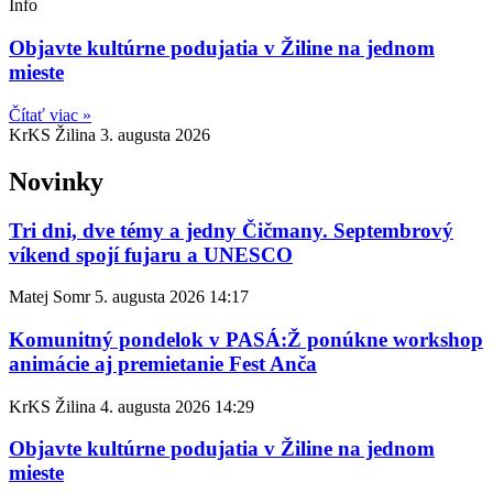
Info
Objavte kultúrne podujatia v Žiline na jednom
mieste
Čítať viac »
KrKS Žilina
3. augusta 2026
Novinky
Tri dni, dve témy a jedny Čičmany. Septembrový
víkend spojí fujaru a UNESCO
Matej Somr
5. augusta 2026
14:17
Komunitný pondelok v PASÁ:Ž ponúkne workshop
animácie aj premietanie Fest Anča
KrKS Žilina
4. augusta 2026
14:29
Objavte kultúrne podujatia v Žiline na jednom
mieste