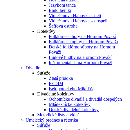
Jazykom tanca
Eniki beniki
Vidiečanova Habovka – deti
Vidiečanova Habovka – dospelí
Šaffova ostroha
Kolektívy
Folklórne súbory na Hornom Považí
Folklórne skupiny na Hornom Považí
Detské folklórne súbory na Hornom
Považí
Ľudové hudby na Hornom Považí
Inštrumentalisti na Hornom Považí
Divadlo
Súťaže
Zlatá priadka
FEDIM
Belopotockého Mikuláš
Divadelné kolektívy
Ochotnícke divadlá a divadlá dospelých
Mládežnícke kolektívy
Detské divadelné kolektívy
Metodické listy a videá
Umelecký prednes a rétorika
Súťaže