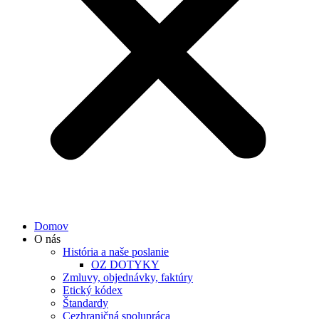
Domov
O nás
História a naše poslanie
OZ DOTYKY
Zmluvy, objednávky, faktúry
Etický kódex
Štandardy
Cezhraničná spolupráca