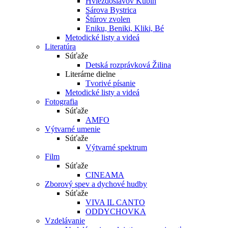
Hviezdoslavov Kubín
Sárova Bystrica
Štúrov zvolen
Eniku, Beniki, Kliki, Bé
Metodické listy a videá
Literatúra
Súťaže
Detská rozprávková Žilina
Literárne dielne
Tvorivé písanie
Metodické listy a videá
Fotografia
Súťaže
AMFO
Výtvarné umenie
Súťaže
Výtvarné spektrum
Film
Súťaže
CINEAMA
Zborový spev a dychové hudby
Súťaže
VIVA IL CANTO
ODDYCHOVKA
Vzdelávanie