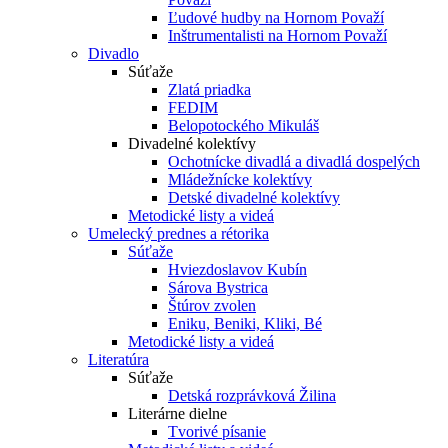
Ľudové hudby na Hornom Považí
Inštrumentalisti na Hornom Považí
Divadlo
Súťaže
Zlatá priadka
FEDIM
Belopotockého Mikuláš
Divadelné kolektívy
Ochotnícke divadlá a divadlá dospelých
Mládežnícke kolektívy
Detské divadelné kolektívy
Metodické listy a videá
Umelecký prednes a rétorika
Súťaže
Hviezdoslavov Kubín
Sárova Bystrica
Štúrov zvolen
Eniku, Beniki, Kliki, Bé
Metodické listy a videá
Literatúra
Súťaže
Detská rozprávková Žilina
Literárne dielne
Tvorivé písanie