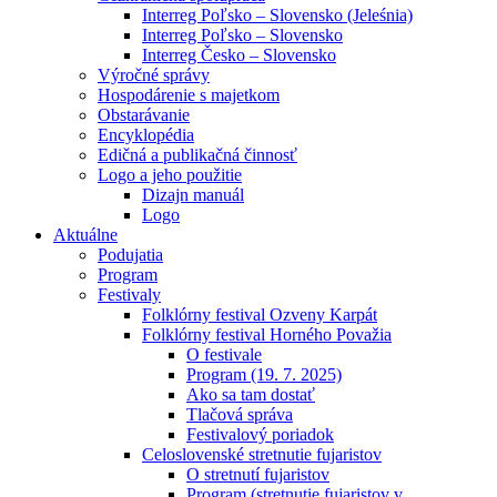
Interreg Poľsko – Slovensko (Jeleśnia)
Interreg Poľsko – Slovensko
Interreg Česko – Slovensko
Výročné správy
Hospodárenie s majetkom
Obstarávanie
Encyklopédia
Edičná a publikačná činnosť
Logo a jeho použitie
Dizajn manuál
Logo
Aktuálne
Podujatia
Program
Festivaly
Folklórny festival Ozveny Karpát
Folklórny festival Horného Považia
O festivale
Program (19. 7. 2025)
Ako sa tam dostať
Tlačová správa
Festivalový poriadok
Celoslovenské stretnutie fujaristov
O stretnutí fujaristov
Program (stretnutie fujaristov v