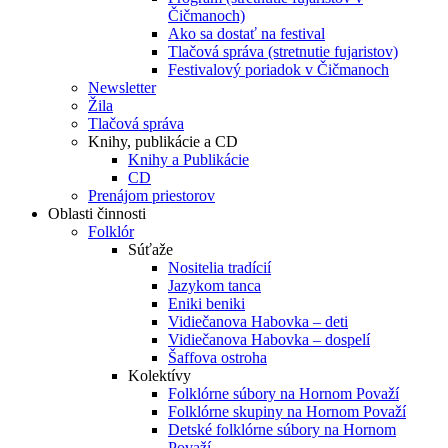
Čičmanoch)
Ako sa dostať na festival
Tlačová správa (stretnutie fujaristov)
Festivalový poriadok v Čičmanoch
Newsletter
Žila
Tlačová správa
Knihy, publikácie a CD
Knihy a Publikácie
CD
Prenájom priestorov
Oblasti činnosti
Folklór
Súťaže
Nositelia tradícií
Jazykom tanca
Eniki beniki
Vidiečanova Habovka – deti
Vidiečanova Habovka – dospelí
Šaffova ostroha
Kolektívy
Folklórne súbory na Hornom Považí
Folklórne skupiny na Hornom Považí
Detské folklórne súbory na Hornom
Považí