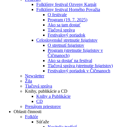
Folklórny festival Ozveny Karpát
Folklórny festival Horného Považia
O festivale
Program (19. 7. 2025)
Ako sa tam dostať
Tlačová správa
Festivalový poriadok
Celoslovenské stretnutie fujaristov
O stretnutí fujaristov
Program (stretnutie fujaristov v
Čičmanoch)
Ako sa dostať na festival
Tlačová správa (stretnutie fujaristov)
Festivalový poriadok v Čičmanoch
Newsletter
Žila
Tlačová správa
Knihy, publikácie a CD
Knihy a Publikácie
CD
Prenájom priestorov
Oblasti činnosti
Folklór
Súťaže
Nositelia tradícií