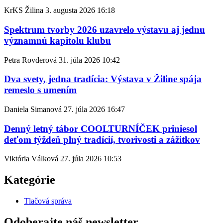
KrKS Žilina
3. augusta 2026
16:18
Spektrum tvorby 2026 uzavrelo výstavu aj jednu
významnú kapitolu klubu
Petra Rovderová
31. júla 2026
10:42
Dva svety, jedna tradícia: Výstava v Žiline spája
remeslo s umením
Daniela Simanová
27. júla 2026
16:47
Denný letný tábor COOLTURNÍČEK priniesol
deťom týždeň plný tradícií, tvorivosti a zážitkov
Viktória Válková
27. júla 2026
10:53
Kategórie
Tlačová správa
Odoberajte náš newsletter