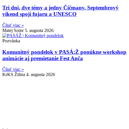
Tri dni, dve témy a jedny Čičmany. Septembrový
víkend spojí fujaru a UNESCO
Čítať viac »
Matej Somr
5. augusta 2026
Pozvánka
Komunitný pondelok v PASÁ:Ž ponúkne workshop
animácie aj premietanie Fest Anča
Čítať viac »
KrKS Žilina
4. augusta 2026