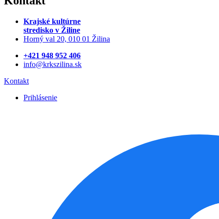
Kontakt
Krajské kultúrne
stredisko
v Žiline
Horný val 20, 010 01 Žilina
+421 948 952 406
info@krkszilina.sk
Kontakt
Prihlásenie