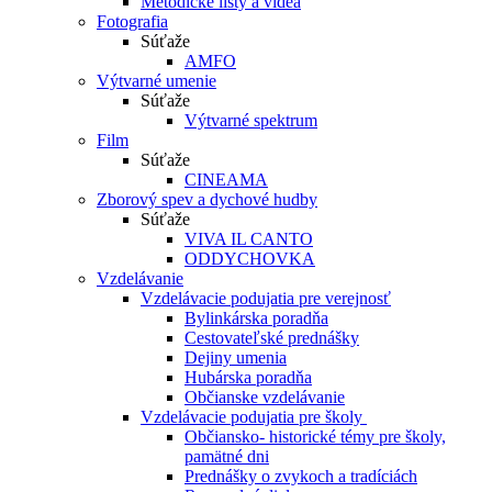
Metodické listy a videá
Fotografia
Súťaže
AMFO
Výtvarné umenie
Súťaže
Výtvarné spektrum
Film
Súťaže
CINEAMA
Zborový spev a dychové hudby
Súťaže
VIVA IL CANTO
ODDYCHOVKA
Vzdelávanie
Vzdelávacie podujatia pre verejnosť
Bylinkárska poradňa
Cestovateľské prednášky
Dejiny umenia
Hubárska poradňa
Občianske vzdelávanie
Vzdelávacie podujatia pre školy
Občiansko- historické témy pre školy,
pamätné dni
Prednášky o zvykoch a tradíciách